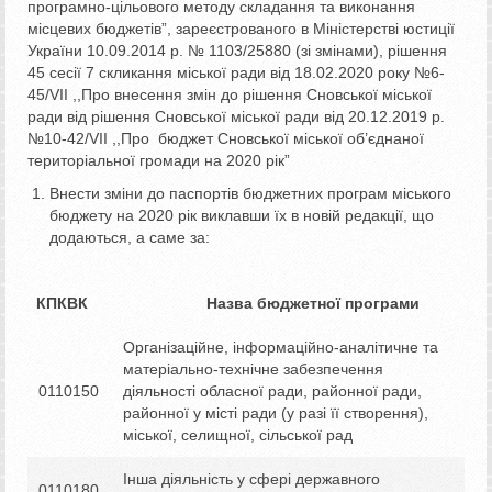
програмно-цільового методу складання та виконання
місцевих бюджетів”, зареєстрованого в Міністерстві юстиції
України 10.09.2014 р. № 1103/25880 (зі змінами), рішення
45 сесії 7 скликання міської ради від 18.02.2020 року №6-
45/VII ,,Про внесення змін до рішення Сновської міської
ради від рішення Сновської міської ради від 20.12.2019 р.
№10-42/VII ,,Про бюджет Сновської міської об’єднаної
територіальної громади на 2020 рік”
Внести зміни до паспортів бюджетних програм міського
бюджету на 2020 рік виклавши їх в новій редакції, що
додаються, а саме за:
КПКВК Назва бюджетної програми
Організаційне, інформаційно-аналітичне та
матеріально-технічне забезпечення
0110150
діяльності обласної ради, районної ради,
районної у місті ради (у разі її створення),
міської, селищної, сільської рад
Інша діяльність у сфері державного
0110180