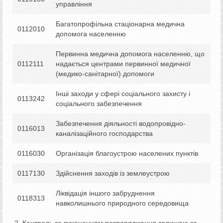
управління
Багатопрофільна стаціонарна медична
0112010
допомога населенню
Первинна медична допомога населенню, що
0112111
надається центрами первинної медичної
(медико-санітарної) допомоги
Інші заходи у сфері соціального захисту і
0113242
соціального забезпечення
Забезпечення діяльності водопровідно-
0116013
каналізаційного господарства
0116030
Організація благоустрою населених пунктів
0117130
Здійснення заходів із землеустрою
Ліквідація іншого забруднення
0118313
навколишнього природного середовища