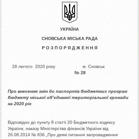
УКРАЇНА
СНОВСЬК
А
МІСЬКА РАДА
Р О З П О Р Я Д Ж Е Н Н Я
28 лютого 2020 року м. Сновськ
№
28
Про внесення змін до паспортів
бюджетних програм
бюджету
міської об’єднаної територіальної
громади
на 2020 рік
Відповідно до пункту 8 статті 20 Бюджетного кодексу
України, наказу Міністерства фінансів України від
26.08.2014 № 836 „Про деякі питання запровадження