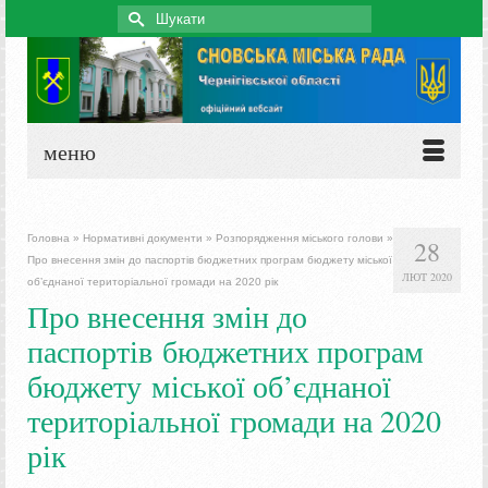
Search
for:
меню
Головна
»
Нормативні документи
»
Розпорядження міського голови
»
28
Про внесення змін до паспортів бюджетних програм бюджету міської
ЛЮТ 2020
об’єднаної територіальної громади на 2020 рік
Про внесення змін до
паспортів бюджетних програм
бюджету міської об’єднаної
територіальної громади на 2020
рік