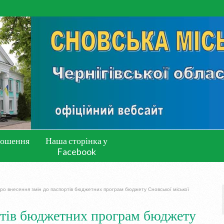
лошення
Наша сторінка у
Facebook
ро внесення змін до паспортів бюджетних програм бюджету Сновської міської
ртів бюджетних програм бюджету