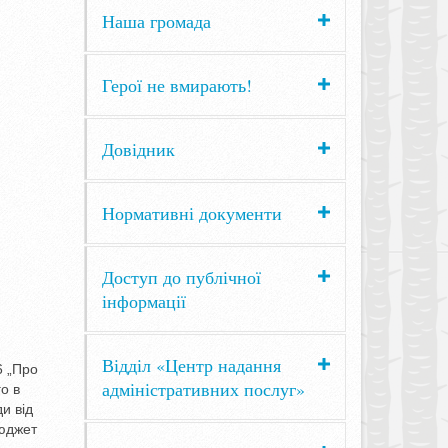
Наша громада
Герої не вмирають!
Довідник
Нормативні документи
Доступ до публічної
інформації
Відділ «Центр надання
6 „Про
адміністративних послуг»
о в
и від
бюджет