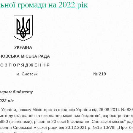
ьної громади на 2022 рік
УКРАЇНА
НОВСЬК
А
МІСЬКА РАДА
 О З П О Р Я Д Ж Е Н Н Я
22 року м. Сновськ №
219
ограм бюджету
022 рік
 України, наказу Міністерства фінансів України від 26.08.2014 № 83
методу складання та виконання місцевих бюджетів”, зареєстрованог
880 (зі змінами), рішення 20 сесії 8 скликання Сновської міської рад
ішення Сновської міської ради від 23.12.2021 р. №15-13/VIIІ ,,Про 