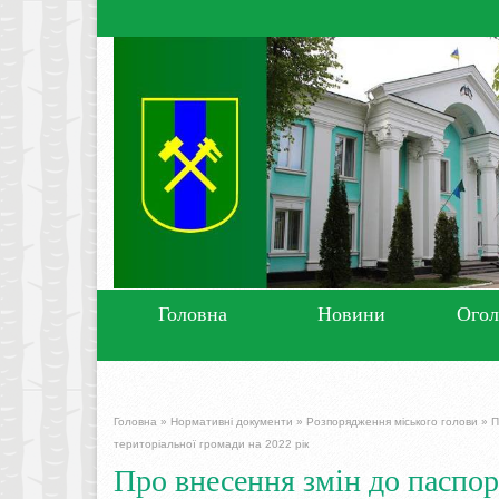
Головна
Новини
Ого
Головна
»
Нормативні документи
»
Розпорядження міського голови
»
П
територіальної громади на 2022 рік
Про внесення змін до паспо