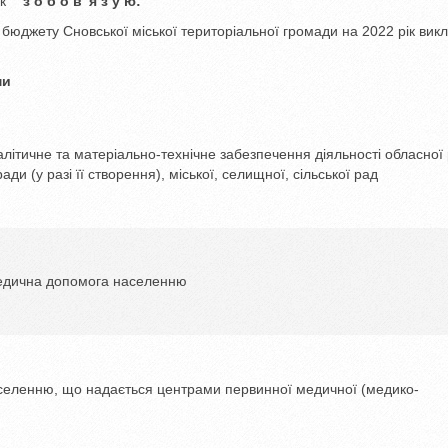
рік”
з о б о в’ я з у ю:
бюджету Сновської міської територіальної громади на 2022 рік вик
и
літичне та матеріально-технічне забезпечення діяльності обласної
ади (у разі її створення), міської, селищної, сільської рад
едична допомога населенню
еленню, що надається центрами первинної медичної (медико-