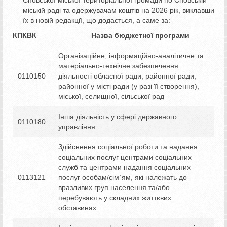
міській раді та одержувачам коштів на 2026 рік, виклавши
їх в новій редакції, що додається, а саме за:
КПКВК Назва бюджетної програми
Організаційне, інформаційно-аналітичне та
матеріально-технічне забезпечення
0110150
діяльності обласної ради, районної ради,
районної у місті ради (у разі її створення),
міської, селищної, сільської рад
Інша діяльність у сфері державного
0110180
управління
Здійснення соціальної роботи та надання
соціальних послуг центрами соціальних
служб та центрами надання соціальних
0113121
послуг особам/сім`ям, які належать до
вразливих груп населення та/або
перебувають у складних життєвих
обставинах