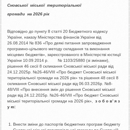
Сновської міської територіальної
громади на 2026 рік
Відповідно до пункту 8 статті 20 Бюджетного кодексу
України, наказу Міністерства фінансів України від
26.08.2014 № 836 «Про деякі питання запровадження
програмно-цільового методу складання та виконання
місцевих бюджетів», зареєстрованого в Міністерстві юстиції
України 10.09.2014 р. № 1103/25880 (зі змінами),
рішення 46 сесії 8 скликання Сновської міської ради від
24.12.2025р. №26-46/VIII «Про бюджет Сновської міської
територіальної громади на 2026 рік» та рішення 48 сесії 8
скликання Сновської міської ради від 06.03.2026р. №8-
48/VIII «Про внесення змін до рішення Сновської міської
ради від 24.12.2025р. №26-46/VIII «Про бюджет Сновської
міської територіальної громади на 2026 рік»,
з о б о в’ я з
у ю:
Внести зміни до паспортів бюджетних програм бюджету
Сновської міської територіальної громади по Сновській