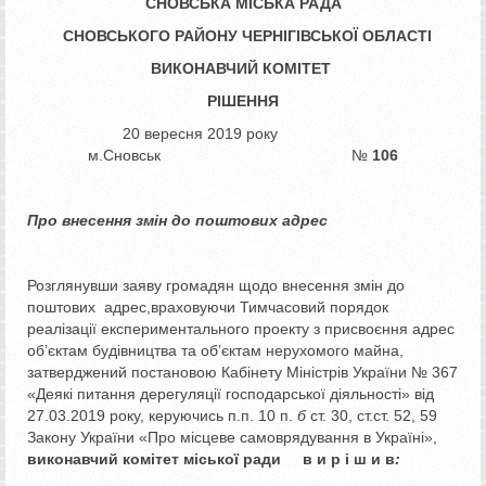
СНОВСЬКА МІСЬКА РАДА
СНОВСЬКОГО РАЙОНУ ЧЕРНІГІВСЬКОЇ ОБЛАСТІ
ВИКОНАВЧИЙ КОМІТЕТ
РІШЕННЯ
20 вересня 2019 року
м.Сновськ №
106
Про внесення змін до поштових адрес
Розглянувши заяву громадян щодо внесення змін до
поштових адрес,враховуючи Тимчасовий порядок
реалізації експериментального проекту з присвоєння адрес
об’єктам будівництва та об’єктам нерухомого майна,
затверджений постановою Кабінету Міністрів України № 367
«Деякі питання дерегуляції господарської діяльності» від
27.03.2019 року, керуючись п.п. 10 п.
б
ст. 30, ст.ст. 52, 59
Закону України «Про місцеве самоврядування в Україні»,
виконавчий комітет міської ради в и р і ш и в
: