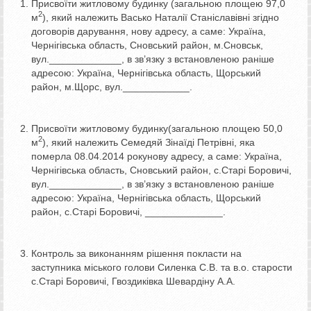
Присвоїти житловому будинку (загальною площею 97,0
2
м
), який належить Васько Наталії Станіславівні згідно
договорів дарування, нову адресу, а саме: Україна,
Чернігівська область, Сновський район, м.Сновськ,
вул._____________, в зв’язку з встановленою раніше
адресою: Україна, Чернігівська область, Щорський
район, м.Щорс, вул.____________.
Присвоїти житловому будинку(загальною площею 50,0
2
м
), який належить Семедяй Зінаїді Петрівні, яка
померла 08.04.2014 рокунову адресу, а саме: Україна,
Чернігівська область, Сновський район, с.Старі Боровичі,
вул._____________, в зв’язку з встановленою раніше
адресою: Україна, Чернігівська область, Щорський
район, с.Старі Боровичі, ______________.
Контроль за виконанням рішення покласти на
заступника міського голови Силенка С.В. та в.о. старости
с.Старі Боровичі, Гвоздиківка Шевардіну А.А.