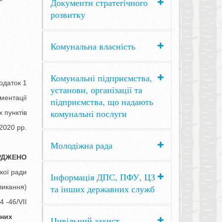
Документи стратегічного
розвитку
Комунальна власність
Комунальні підприємства,
1
установи, організації та
ментації
підприємства, що надають
комунальні послуги
 пунктів
2020 рр.
Молодіжна рада
ЕНО
ї ради
Інформація ДПС, ПФУ, ЦЗ
ання)
та інших державних служб
-46/VІІ
ьних
Цивільний захист