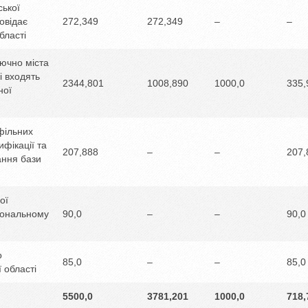
ської
овідає
272,349
272,349
–
–
бласті
лючно міста
і входять
2344,801
1008,890
1000,0
335,
ної
фільних
ифікації та
207,888
–
–
207,
ання бази
ої
гіональному
90,0
–
–
90,0
о
85,0
–
–
85,0
 області
5500,0
3781,201
1000,0
718,