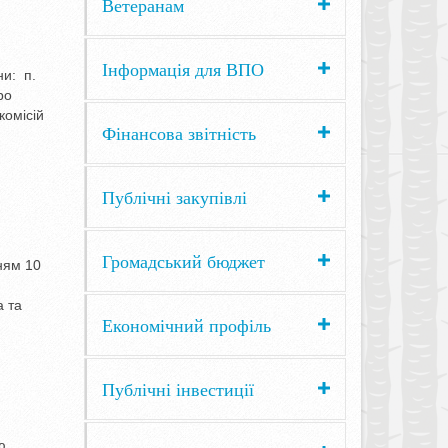
Ветеранам
Інформація для ВПО
ни: п.
ро
комісій
Фінансова звітність
Публічні закупівлі
Громадський бюджет
ням 10
а та
Економічний профіль
Публічні інвестиції
ю