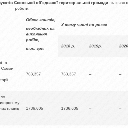
пунктів
Сновської
об’єднаної територіальної громади
включає н
роботи:
Обсяг коштів,
У тому числі по роках
необхідних на
виконання
робіт,
2018 р.
2019р.
2020
тис. грн.
і та
и Схеми
763,357
763,357
–
–
торії
 по
 цифровому
них планів
1736,605
1736,605
–
–