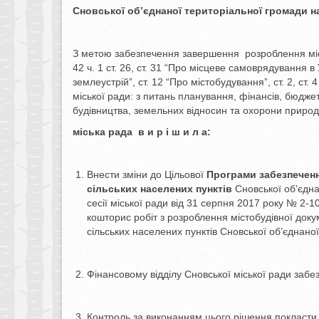
Сновської об’єднаної територіальної
громади
н
З метою забезпечення завершення розроблення міст
42 ч. 1 ст. 26, ст. 31 “Про місцеве самоврядування в 
землеустрій”, ст. 12 “Про містобудування”, ст. 2, ст
міської ради: з питань планування, фінансів, бюдже
будівництва, земельних відносин та охорони приро
міська рада в и р і ш и л а:
Внести зміни до Цільової
Програми забезпечен
сільських населених пунктів
Сновської об’єдн
сесії міської ради від 31 серпня 2017 року № 2-1
кошторис робіт з розроблення містобудівної доку
сільських населених пунктів Сновської об’єднано
Фінансовому відділу Сновської міської ради заб
Контроль за виконанням цього рішення покласти н