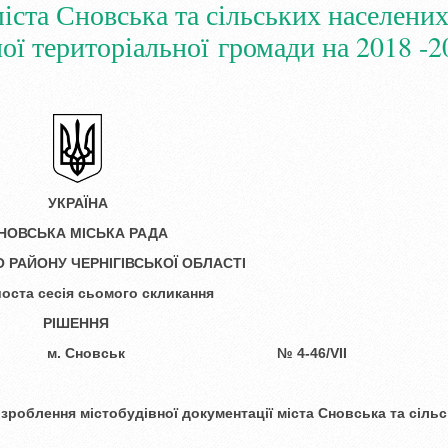
міста Сновська та сільських населени
ї територіальної громади на 2018 -2
УКРАЇНА
НОВСЬКА МІСЬКА РАДА
 РАЙОНУ ЧЕРНІГІВСЬКОЇ ОБЛАСТІ
оста сесія сьомого скликання
РІШЕННЯ
0 року м. Сновськ № 4-46/VІІ
зроблення містобудівної документації
міста Сновська та сіль