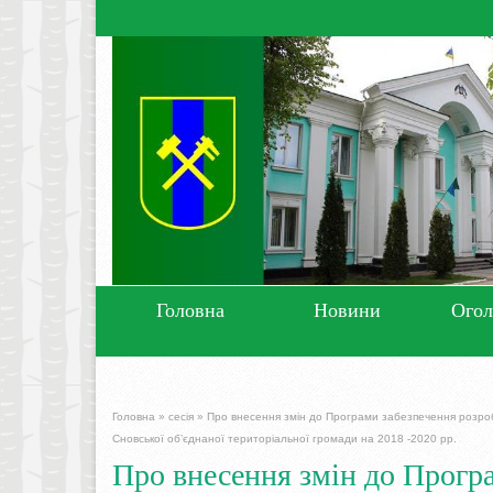
Головна
Новини
Ого
Головна
»
сесія
»
Про внесення змін до Програми забезпечення розробл
Сновської об’єднаної територіальної громади на 2018 -2020 рр.
Про внесення змін до Прогр