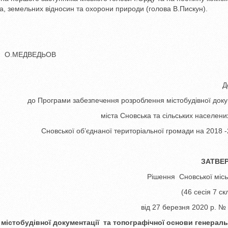
ва, земельних відносин та охорони природи (голова В.Пискун).
ДВЕДЬОВ
Додаток 
до Програми забезпечення розроблення містобудівної доку
міста Сновська та сільських населених
Сновської об’єднаної територіальної громади на 2018 -
ЗАТВЕРДЖ
Рішення Сновської місько
(46 сесія 7 склик
від 27 березня 2020 р. № 4 
містобудівної документації
та топографічної основи
генерал