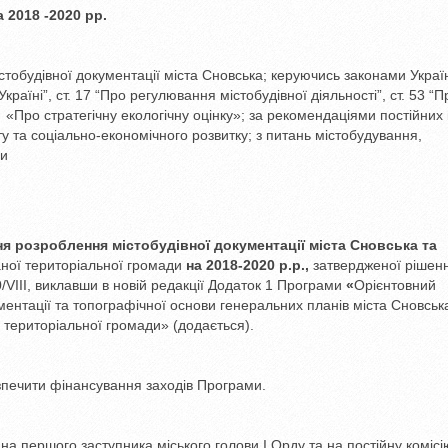
а 2018 -2020 рр.
обудівної документації міста Сновська; керуючись законами Украї
Україні”, ст. 17 “Про регулювання містобудівної діяльності”, ст. 53 “П
. 4 «Про стратегічну екологічну оцінку»; за рекомендаціями постійних 
ту та соціально-економічного розвитку; з питань містобудування,
ди
ня
розроблення містобудівної документації міста Сновська та
аної територіальної громади
на 2018-2020 р.р.
,
затвердженої рішен
0/VІІІ, виклавши в новій редакції Додаток 1 Програми
«
Орієнтовний
ментації та топографічної основи генеральних планів міста Сновськ
ї територіальної громади» (додається).
езпечити фінансування заходів Програми.
а першого заступника міського голови І.Орду та на постійну комісі