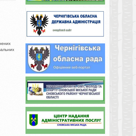
чнених
вальних