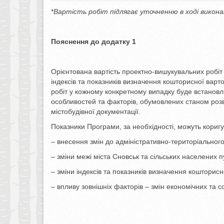
*
Вартість робіт підлягає уточненню в ході викон
Пояснення до додатку 1
Орієнтована вартість проектно-вишукувальних робіт
індексів та показників визначення кошторисної варт
робіт у кожному конкретному випадку буде встанов
особливостей та факторів, обумовлених станом розви
містобудівної документації.
Показники Програми, за необхідності, можуть коригу
– внесення змін до адміністративно-територіальног
– зміни межі міста Сновськ та сільських населених п
– зміни індексів та показників визначення кошторисн
– впливу зовнішніх факторів – змін економічних та с