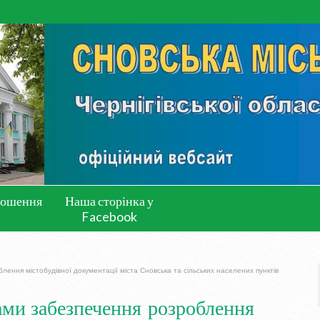
лошення
Наша сторінка у
Facebook
ення містобудівної документації міста Сновська та сільських населених пунктів
ами забезпечення розроблення