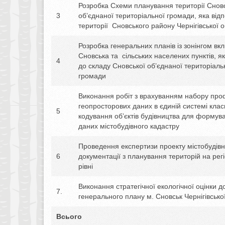
Розробка Схеми планування території Снов
3
об’єднаної територіальної громади, яка відп
території Сновського району Чернігівської о
Розробка генеральних планів із зонінгом вк
Сновська та сільських населених пунктів, як
4
до складу Сновської об’єднаної територіаль
громади
Виконання робіт з врахуванням набору про
геопросторових даних в єдиній системі клас
5
кодування об’єктів будівництва для формув
даних містобудівного кадастру
Проведення експертизи проекту містобудівн
6
документації з планування територій на ре
рівні
Виконання стратегічної екологічної оцінки д
7.
генерального плану м. Сновськ Чернігівської
Всього