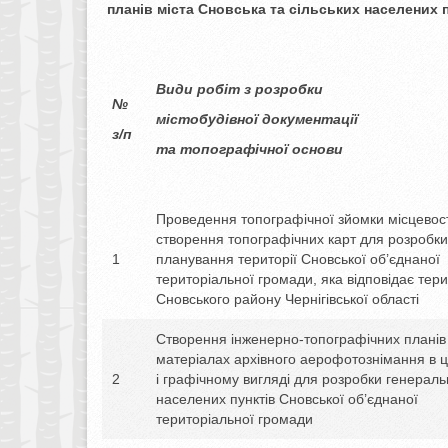
планів
міста
Сновська та сільських населених 
Види робіт з розробки
№
містобудівної документації
з/п
та топографічної основи
Проведення топографічної зйомки місцевост
створення топографічних карт для розробк
1
планування території Сновської об’єднаної
територіальної громади, яка відповідає тери
Сновського району Чернігівської області
Створення інженерно-топографічних планів
матеріалах архівного аерофотознімання в
2
і графічному вигляді для розробки генераль
населених пунктів Сновської об’єднаної
територіальної громади