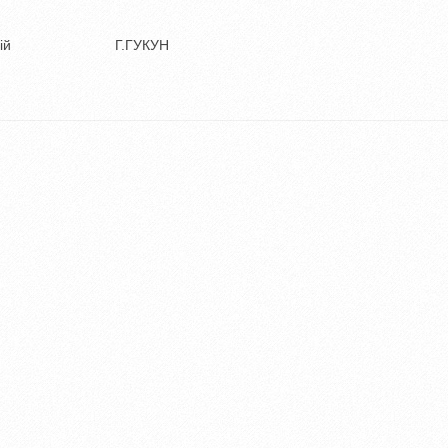
та інвестицій Г.ГУКУН