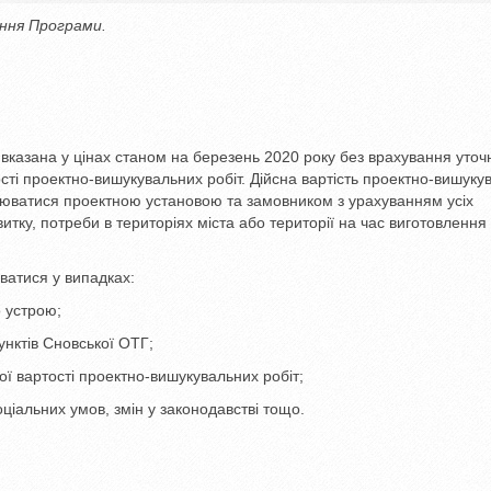
ання Програми.
 вказана у цінах станом на березень 2020 року без врахування уто
ості проектно-вишукувальних робіт. Дійсна вартість проектно-вишуку
люватися проектною установою та замовником з урахуванням усіх
тку, потреби в територіях міста або території на час виготовлення
ватися у випадках:
о устрою;
унктів Сновської ОТГ;
ої вартості проектно-вишукувальних робіт;
оціальних умов, змін у законодавстві тощо.