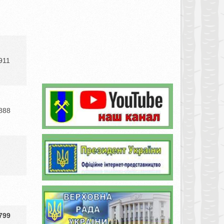
911
888
799