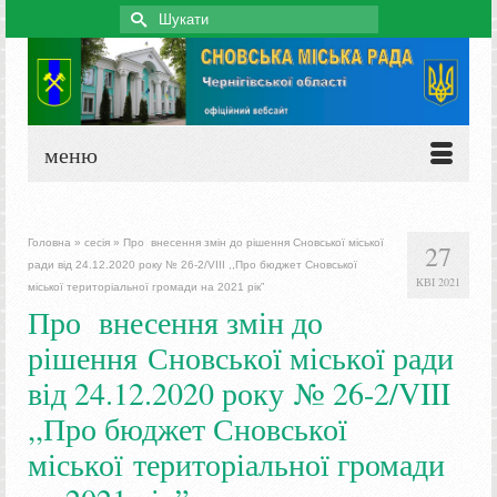
Search
for:
меню
Головна
»
сесія
»
Про внесення змін до рішення Сновської міської
27
ради від 24.12.2020 року № 26-2/VIII ,,Про бюджет Сновської
КВІ 2021
міської територіальної громади на 2021 рік”
Про внесення змін до
рішення Сновської міської ради
від 24.12.2020 року № 26-2/VIII
,,Про бюджет Сновської
міської територіальної громади