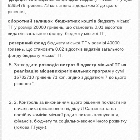
6395476 гривень 73 коп. згідно з додатком 2 до цього
рішення;
оборотний залишок бюджетних коштів
бюджету міської
ТГ у розмірі 20000 гривень, що становить 0,01 відсотків
видатків загального фонду бюджету міської ТГ;
резервний фонд
бюджету міської ТГ у розмірі 40000
гривень, що становить 0,02 відсотків видатків загального
фонду бюджету міської ТГ.
Затвердити
розподіл витрат бюджету міської ТГ на
реалізацію місцевих/регіональних програм
у сумі
16782710 гривень 71 коп. згідно з додатком 7 до цього
рішення.”
2. Контроль за виконанням цього рішення покласти на
начальника фінансового відділу Л.Савченко та на
постійну комісію міської ради з питань планування,
фінансів, бюджету та соціально-економічного розвитку
(голова Г.Гукун).