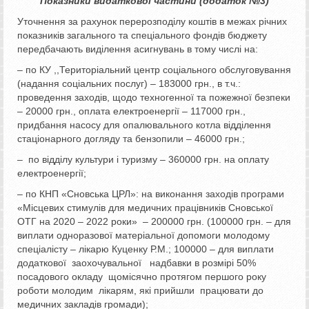
Показники видаткової частини (додаток №3)
Уточнення за рахунок перерозподілу коштів в межах річних
показників загального та спеціального фондів бюджету
передбачають виділення асигнувань в тому числі на:
– по КУ ,,Територіальний центр соціального обслуговування
(надання соціальних послуг) – 183000 грн., в т.ч.:
проведення заходів, щодо техногенної та пожежної безпеки
– 20000 грн., оплата електроенергії – 117000 грн.,
придбання насосу для опалювального котла відділення
стаціонарного догляду та бензопили – 46000 грн.;
– по відділу культури і туризму – 360000 грн. на оплату
електроенергії;
– по КНП «Сновська ЦРЛ»: на виконання заходів програми
«Місцевих стимулів для медичних працівників Сновської
ОТГ на 2020 – 2022 роки» – 200000 грн. (100000 грн. – для
виплати одноразової матеріальної допомоги молодому
спеціалісту – лікарю Куценку Р.М.; 100000 – для виплати
додаткової заохочувальної надбавки в розмірі 50%
посадового окладу щомісячно протягом першого року
роботи молодим лікарям, які прийшли працювати до
медичних закладів громади);