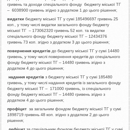
гривень та доходи спеціального фонду бюджету міської ТГ
– 6038900 гривень згідно з додатком 1 до цього рішення;
видатки
бюджету міської ТГ у сумі 185496697 гривень 25
коп., у тому числі видатки загального фонду бюджету
міської ТГ – 173062320 гривень 52 коп. та видатки
спеціального фонду бюджету міської ТГ – 12434376
гривень 73 коп. згідно з додатком 3 до цього рішення;
повернення кредитів
до бюджету міської ТГ у сумі 14480
гривень, у тому числі повернення кредитів до спеціального
фонду бюджету міської ТГ – 14480 гривень згідно з
додатком 4 до цього рішення;
надання кредитів
з бюджету міської ТГ у сумі 185480
гривень, у тому числі надання кредитів із загального фонду
бюджету міської ТГ – 171000 гривень, із спеціального
фонду бюджету міської ТГ – 14480 гривень згідно з
додатком 4 до цього рішення;
профіцит
за загальним фондом бюджету міської ТГ у сумі
1898719 гривень 48 коп. згідно з додатком 2 до цього
рішення;
дефіцит
за спеціальним фондом бюджету міської ТГ у сумі