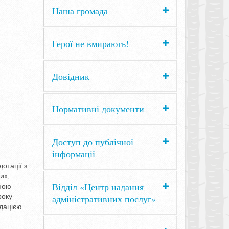
Наша громада
Герої не вмирають!
Довідник
Нормативні документи
Доступ до публічної
інформації
отації з
их,
Відділ «Центр надання
йною
року
адміністративних послуг»
ндацією