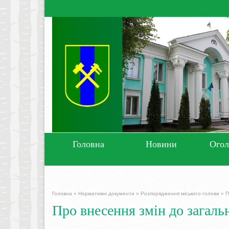
Головна
Новини
Ого
Головна
»
Нормативні документи
»
Розпорядження міського голови
»
П
Про внесення змін до загал