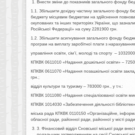
Внести зміни до показників загального фонду бюдж
1.1. Збільшити дохідну частину загального фонду б
бюджету місцевим бюджетам на здійснення повнова
окупованих та інших територіях України, що зазнал
Російської Федерації» на суму 2281900 грн.
1.2. Збільшити асигнування загального фонду бюдже
програм на виплату заробітної плати з нарахування
управління освіти, сім’ї, молоді та спорту – 1032000 г
КПКВК 0611010 «Надання дошкільної освіти» – 72500
КПКВК 0611070 «Надання позашкільної освіти заклад
грн.;
відділ культури та туризму – 783000 грн., у т.ч.:
КПКВК 1011080 «Надання спеціалізованої освіти ми
КПКВК 1014030 «Забезпечення діяльності бібліотек»
міська рада КПКВК 0110150 «Організаційне, інформа
обласної ради, районної ради, районної у місті ради 
3. Фінансовий відділ Сновської міської ради внест
подальшим затвердженням на сесії Сновської міс