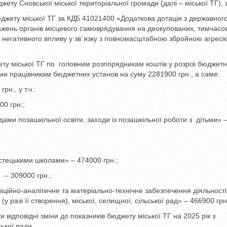
ету Сновської міської територіальної громади (далі – міської ТГ), 
юджету міської ТГ за КДБ 41021400 «Додаткова дотація з державног
жень органів місцевого самоврядування на деокупованих, тимчасо
и негативного впливу у зв`язку з повномасштабною збройною агресі
ту міської ТГ по головним розпорядникам коштів у розрізі бюджет
ми працівникам бюджетних установ на суму 2281900 грн., а саме:
рн., у т.ч.:
0 грн.;
ами позашкільної освіти, заходи із позашкільної роботи з дітьми» 
стецькими школами» – 474000 грн.;
 – 309000 грн.;
ційно-аналітичне та матеріально-технічне забезпечення діяльності
(у разі її створення), міської, селищної, сільської рад» – 466900 грн
и відповідні зміни до показників бюджету міської ТГ на 2025 рік з
ької ради.