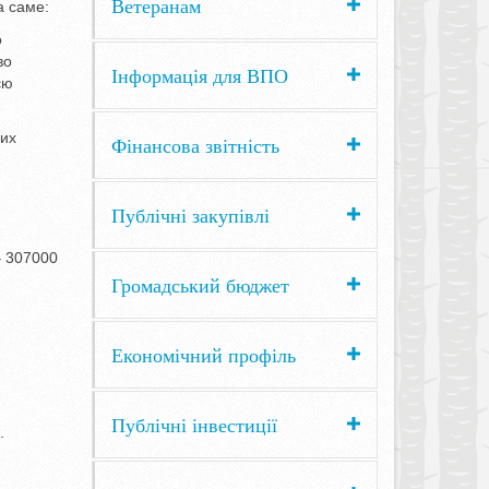
Ветеранам
а саме:
о
во
Інформація для ВПО
єю
них
Фінансова звітність
Публічні закупівлі
– 307000
Громадський бюджет
Економічний профіль
Публічні інвестиції
.