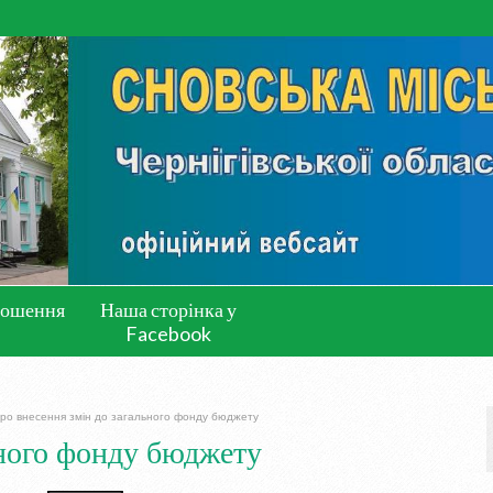
лошення
Наша сторінка у
Facebook
ро внесення змін до загального фонду бюджету
ьного фонду бюджету