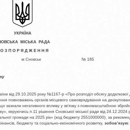
УКРАЇНА
НОВСЬКА МІСЬКА РАДА
 О З П О Р Я Д Ж Е Н Н Я
 2025 року м.Сновськ № 185
ту
їни від 29.10.2025 року №1167-р «Про розподіл обсягу додаткової д
ння повноважень органів місцевого самоврядування на деокупован
 що зазнали негативного впливу у зв’язку з повномасштабною збро
оку», керуючись п.11 рішення Сновської міської ради від 24.12.2024 
альної громади на 2025 рік» (код бюджету 2551000000), за рекоме
 фінансів, бюджету та соціально-економічного розвитку,
зобов’язую
: