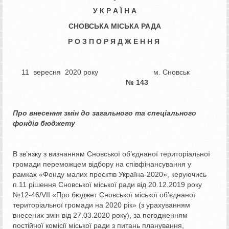
У К Р А Ї Н А
СНОВСЬКА МІСЬКА РАДА
Р О З П О Р Я Д Ж Е Н Н Я
11 вересня 2020 року м. Сновськ
№ 143
Про внесення змін до загального
та спеціального
фондів бюджету
В зв’язку з визнанням Сновської об’єднаної територіальної
громади переможцем відбору на співфінансування у
рамках «Фонду малих проєктів Україна-2020», керуючись
п.11 рішення Сновської міської ради від 20.12.2019 року
№12-46/VII «Про бюджет Сновської міської об’єднаної
територіальної громади на 2020 рік» (з урахуванням
внесених змін від 27.03.2020 року), за погодженням
постійної комісії міської ради з питань планування,