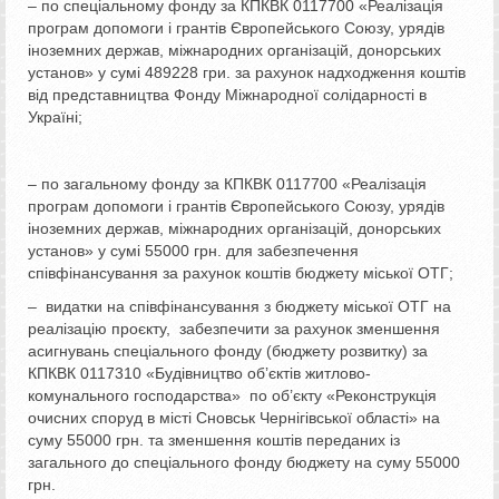
– по спеціальному фонду за КПКВК 0117700 «Реалізація
програм допомоги і грантів Європейського Союзу, урядів
іноземних держав, міжнародних організацій, донорських
установ» у сумі 489228 гри. за рахунок надходження коштів
від представництва Фонду Міжнародної солідарності в
Україні;
– по загальному фонду за КПКВК 0117700 «Реалізація
програм допомоги і грантів Європейського Союзу, урядів
іноземних держав, міжнародних організацій, донорських
установ» у сумі 55000 грн. для забезпечення
співфінансування за рахунок коштів бюджету міської ОТГ;
– видатки на співфінансування з бюджету міської ОТГ на
реалізацію проєкту, забезпечити за рахунок зменшення
асигнувань спеціального фонду (бюджету розвитку) за
КПКВК 0117310 «Будівництво об’єктів житлово-
комунального господарства» по об’єкту «Реконструкція
очисних споруд в місті Сновськ Чернігівської області» на
суму 55000 грн. та зменшення коштів переданих із
загального до спеціального фонду бюджету на суму 55000
грн.