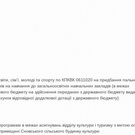
світи, сім’ї, молоді та спорту по КПКВК 0611020 на придбання пальн
ів на навчання до загальноосвітніх навчальних закладів (в межах
цевого бюджету на здійснення переданих з державного бюджету видат
хунок відповідної додаткової дотації з державного бюджету):
програмам в межах асигнувань відділу культури і туризму з метою о
приміщені Сновського сільського будинку культури: