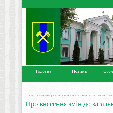
Головна
Новини
Ого
Головна
»
виконком, рішення
»
Про внесення змін до загального та с
Про внесення змін до загаль