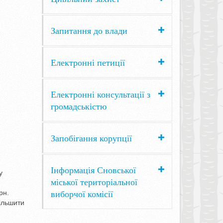
Запитання до влади
Електронні петиції
Електронні консультації з
громадськістю
Запобігання корупції
Інформація Сновської
у
міської територіальної
виборчої комісії
рн.
більшити
м