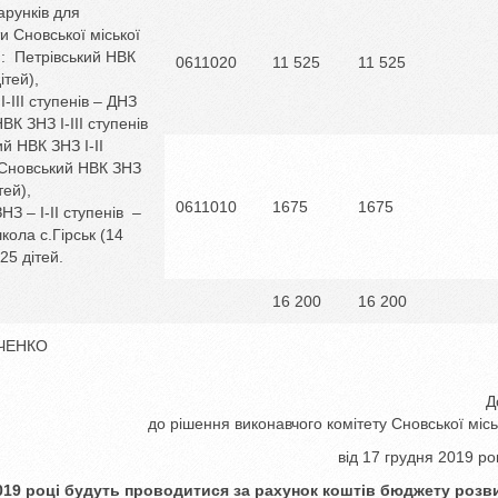
рунків для
и Сновської міської
: Петрівський НВК
0611020
11 525
11 525
ітей),
ІІІ ступенів – ДНЗ
ВК ЗНЗ І-ІІІ ступенів
ий НВК ЗНЗ І-ІІ
, Сновський НВК ЗНЗ
тей),
0611010
1675
1675
 – І-ІІ ступенів –
кола с.Гірськ (14
25 дітей.
16 200
16 200
ЧЕНКО
Д
до рішення виконавчого комітету Сновської місь
від 17 грудня 2019 р
 2019 році будуть проводитися за рахунок коштів бюджету розв