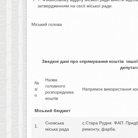
затвердженням на сесії міської ради.
Міський голова О.
Зведені дані про спрямування коштів іншо
депутат
Назва
№
головного
з/
Напрямок використання ко
розпорядника
п
коштів
Міський бюджет
Сновська
с.Стара Рудня. ФАП. Придб
1.
міська рада
ремонту, фарба.