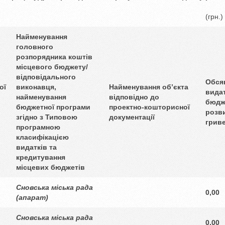
(грн.)
Найменування
головного
розпорядника коштів
місцевого бюджету/
відповідального
Обся
ої
виконавця,
Найменування об’єкта
видат
найменування
відповідно до
бюдж
бюджетної програми
проектно-кошторисної
розви
згідно з Типовою
документації
грив
програмною
класифікацією
видатків та
кредитування
місцевих бюджетів
Сновська міська рада
0,00
(апарат)
Сновська міська рада
0,00