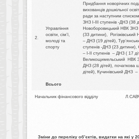
Придбання новорічних пода
вихованців дошкільної освіт
ради за наступним списком
ЗНЗ І-ІІІ ступенів -ДНЗ (38 д
Управління
Новоборовицький НВК ЗНЗ І-
освіти, сім’ї,
(33 дитини), Рогізківський Н
2.
молоді та
– ДНЗ (19 дітей), Тур’янськ
спорту
ступенів -ДНЗ (23 дитини)
– І-ІІ ступенів – ДНЗ ( 17 ді
Великощимельський НВК ЗНЗ
ДНЗ (28 дітей), початкова ш
дітей), Кучинівський ДНЗ – 
Всього
Начальник фінансового відділу Л.САВ
Зміни до переліку об’єктів, видатки на які у