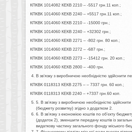
КПКВК 1014082 КЕКВ 2210 – -5517 грн.11 коп.;
КПКВК 1014060 КЕКВ 2240 – +5517 грн.11 коп.;
КПКВК 1014060 КЕКВ 2210 – -15000 грн.;
КПКВК 1014060 КЕКВ 2240 – +32302 грн.;
КПКВК 1014060 КЕКВ 2271 – -802 грн. 80 коп.;
КПКВК 1014060 КЕКВ 2272 – -687 грн.;
КПКВК 1014060 КЕКВ 2273 – -15412 грн. 20 коп.;
КПКВК 1014060 КЕКВ 2800 – -400 грн.
В зв’язку з виробничою необхідністю здійснити пе
КПКВК 0118313 КЕКВ 2275 – – 7337 грн. 60 коп.;
КПКВК 0118313 КЕКВ 2240 – +7337 грн.60 коп.
5. В зв’язку з виробничою необхідністю здійснит
(бюджету розвитку) згідно з додатком 2.
6. В зв’язку з економією коштів по об’єкту бюджет
(додаток 2), зменшити передачу коштів із загаль
видаткову частину загального фонду міського б
7. Фінансовому відділу міської ради внести відпо