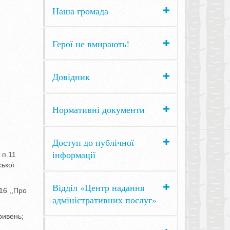
Наша громада
Герої не вмирають!
Довідник
Нормативні документи
Доступ до публічної
інформації
 п.11
ської
Відділ «Центр надання
16 ,,Про
адміністративних послуг»
ривень;