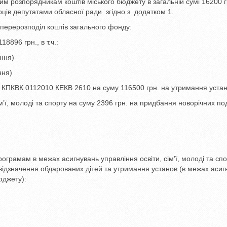
им розпорядникам коштів міського бюджету в загальній сумі 16200 г
ців депутатами обласної ради згідно з додатком 1.
и перерозподіл коштів загального фонду:
8896 грн., в т.ч.:
ння)
ння)
 КПКВК 0112010 КЕКВ 2610 на суму 116500 грн. на утримання устан
м’ї, молоді та спорту на суму 2396 грн. на придбання новорічних по
ограмам в межах асигнувань управління освіти, сім’ї, молоді та спо
відзначення обдарованих дітей та утримання установ (в межах асиг
юджету):