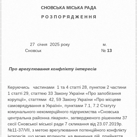
СНОВСЬКА МІСЬКА РАДА
Р О З П О Р Я Д Ж Е Н Н Я
27 січня 2025 року м.
Сновськ №
13
Про врегулювання конфлікту інтересів
Керуючись частинами 1 та 4 статті 28, пунктом 2 частини
1 статті 29, статтею 33 Закону України «Про запобігання
корупції», статтями 42, 59 Закону України «Про місцеве
самоврядування в Україні», пунктами 7.1, 7.2 Статуту
комунального некомерційного підприємства «Сновська
центральна районна лікарня», затвердженого рішенням 37
сесії Сновської міської ради 7 скликання від 23.07.2019р.
№11-37/VІІ, з метою врегулювання потенційного конфлікту
інтересів, що може вплинути на вчинення дій, прийняття