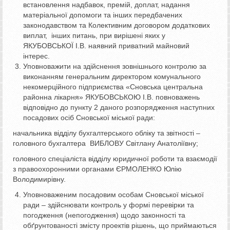
встановлення надбавок, премій, доплат, надання
матеріальної допомоги та інших передбачених
законодавством та Колективним договором додаткових
виплат, інших питань, при вирішені яких у
ЯКУБОВСЬКОЇ І.В. наявний приватний майновий
інтерес.
Уповноважити на здійснення зовнішнього контролю за
виконанням генеральним директором комунального
некомерційного підприємства «Сновська центральна
районна лікарня» ЯКУБОВСЬКОЮ І.В. повноважень
відповідно до пункту 2 даного розпорядження наступних
посадових осіб Сновської міської ради:
начальника відділу бухгалтерського обліку та звітності –
головного бухгалтера ВИБЛОВУ Світлану Анатоліївну;
головного спеціаліста відділу юридичної роботи та взаємодії
з правоохоронними органами ЄРМОЛЕНКО Юлію
Володимирівну.
Уповноваженим посадовим особам Сновської міської
ради – здійснювати контроль у формі перевірки та
погодження (непогодження) щодо законності та
обґрунтованості змісту проектів рішень, що приймаються