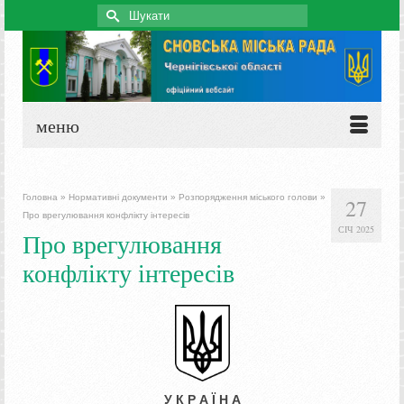
Search
for:
меню
Головна
»
Нормативні документи
»
Розпорядження міського голови
»
27
Про врегулювання конфлікту інтересів
СІЧ 2025
Про врегулювання
конфлікту інтересів
У К Р А Ї Н А