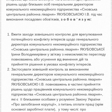
рішень щодо близьких осіб генеральним директором
комунального некомерційного підприємства «Сновська
центральна районна лікарня» ЯКУБОВСЬКОЮ І.В. під час
виконання посадових обов’язків,
з о б о в ‘ я з у ю:
Вжити заходи зовнішнього контролю для врегулювання
потенційного конфлікту інтересів щодо генерального
директора комунального некомерційного підприємства
«Сновська центральна районна лікарня» ЯКУБОВСЬКОЇ
Ірини Володимирівни у зв’язку з неможливістю перегляду
повноважень або усунення від вчинення дій та
прийняття рішення в умовах конфлікту інтересів.
Застосувати зовнішній контроль за виконанням
генеральним директором комунального некомерційного
підприємства «Сновська центральна районна лікарня»
ЯКУБОВСЬКОЮ І.В. повноважень в частині прийняття
рішень щодо працівників комунального некомерційного
підприємства «Сновська центральна районна лікарня»,
які є її близькими особами у розумінні Закону України
«Про запобігання корупції», з питань оплати праці (крім
основної заробітної плати), у тому числі: про