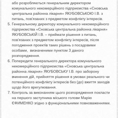
або розробляються генеральним директором
комунального некомерційного підприємства «Сновська
центральна районна лікарня» ЯКУБОВСЬКОЮ І.В. з
питань, пов’язаних з предметом конфлікту інтересів.
Генеральному директору комунального некомерційного
підприємства «Сновська центральна районна лікарня»
ЯКУБОВСЬКІЙ І.В. – приймати рішення з питань,
пов’язаних з предметом конфлікту інтересів, після
погодження проектів таких рішень з посадовими
особами, визначеними пунктом 3 даного
розпорядження.
Попередити генерального директора комунального
некомерційного підприємства «Сновська центральна
районна лікарня» ЯКУБОВСЬКУ І.В. про заборону
вчинення дій, прийняття рішення в умовах реального чи
потенційного конфлікту інтересів без (до) вжиття заходів
щодо його врегулювання.
Контроль за виконанням цього розпорядження покласти
на першого заступника міського голови Марію
ЄФИМЕНКО згідно з функціональними повноваженнями.