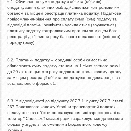
6.1. Обчислення суми податку з об’єкта (об’єктів)
оподаткування фізичних осіб здійснюється контролюючим
органом за місцем реєстрації платника податку. Податкове
повідомлення-рішення про сплату суми (сум) податку та
відповідні платіжні реквізити надсилаються (вручаються)
платнику податку контролюючим органом за місцем його
реєстрації до 1 липня року базового податкового (звітного)
періоду (року).
6.2. Платники податку – юридичні особи самостійно
обчислюють суму податку станом на 1 січня звітного року і
до 20 лютого цього ж року подають контролюючому органу
за місцем реєстрації об’єкта оподаткування декларацію за
встановленою формою1.
6.3. У відповідності до підпункту 267.7.1. пункту 267.7. статті
267 Податкового кодексу України транспортний податок
сплачується за об’єкти оподаткування, які зареєстровані на
території Сновської міської ради і зараховується до міського
бюджету згідно з положеннями Бюджетного кодексу
України.