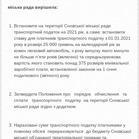
міська рада вирішила:
Встановити на території Сновської міської ради
транспортний податок на 2021 рік, а саме: встановити
ставку для платників транспортного податку з 01.01.2021
року в розмірі 25 000 гривень на календарний рік за
кожен легковий автомобіль, з року випуску якого минуло
не більше п’яти років (включно) та середньоринкова
вартість якого становить понад 375 розмірів мінімальної
заробітної плати, встановленої законом на 1 січня
податкового (звітного) року.
Затвердити Положення про порядок обчислення та
сплати транспортного податку на території Сновської
міської ради згідно з додатком.
Нараховані суми транспортного податку платниками у
повному обсязі перераховуються до бюджету Сновської
міської об’єднаної територіальної громади та