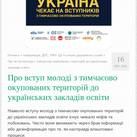
Головна
»
Інформація, ДПС, ПФУ, ЦЗ та інших державних служб
»
16
Про вступ молоді з тимчасово окупованих територій до українських
ЧЕР 2026
закладів освіти
Про вступ молоді з тимчасово
окупованих територій до
українських закладів освіти
Навколо вступу молоді з тимчасово окупованих територій
до українських закладів освіти існує чимало міфів та
побоювань. Часто вони виникають через брак інформації
або дезінформацію про те, як насправді влаштовані
процеси.