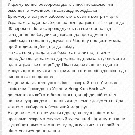
У цьому дописі розберемо деякі з них і покажемо, які
рішення та можливості насправді передбачені.
Допомогу зі вступом забезпечують освітні центри «Крим-
Україна» та «Донбас-Україна», які працюють з 1 червня до
30 вересня. Вони супроводжують на всіх етапах: від
складання необхідних оцінювань до проходження
співбесіди і подання документів. Частину процесів можна
пройти дистанційно, ще до виїзду.
На час вступу надається безоплатне житло, а також
передбачена додаткова державна підтримка та допомога з
адаптацією після переїзду. Після зарахування студенти
можуть претендувати на отримання стипендії відповідно до
чинного законодавства.
Якщо ви тільки плануєте виїзд — звертайтеся. У межах
ініціативи Президента України Bring Kids Back UA
допомагають виїхати безкоштовно, конфіденційно та з
повним супроводом — навіть якщо немає документів. Для
кожного підбирають безпечний маршрут.
Якщо ви не готові вступати одразу, доступні підготовчі
програми, зокрема «нульовий курс», щоб підтягнути знання
з українознавчого компоненту, адаптуватися та спокійно
підготуватися до навчання.