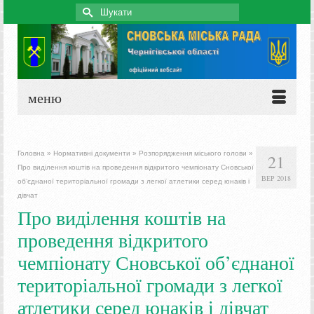
Search
for:
меню
Головна
»
Нормативні документи
»
Розпорядження міського голови
»
21
Про виділення коштів на проведення відкритого чемпіонату Сновської
ВЕР 2018
об’єднаної територіальної громади з легкої атлетики серед юнаків і
дівчат
Про виділення коштів на
проведення відкритого
чемпіонату Сновської об’єднаної
територіальної громади з легкої
атлетики серед юнаків і дівчат