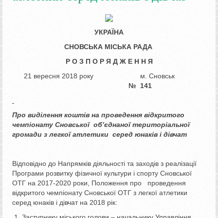
УКРАЇНА
СНОВСЬКА МІСЬКА РАДА
Р О З П О Р Я Д Ж Е Н Н Я
21 вересня 2018 року м. Сновськ
№ 141
Про виділення коштів на проведення
відкритого
чемпіонату Сновської
об
’єднаної територіальної
громади
з легкої атлетики серед юнаків і дівчат
Відповідно до Напрямків діяльності та заходів з реалізації
Програми розвитку фізичної культури і спорту Сновської
ОТГ на 2017-2020 роки, Положення про проведення
відкритого чемпіонату Сновської ОТГ з легкої атлетики
серед юнаків і дівчат на 2018 рік:
Заступнику міського голови – начальнику Управління