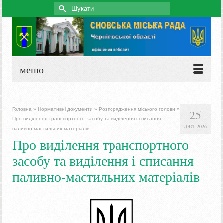
Search
for:
меню
Головна
»
Нормативні документи
»
Розпорядження міського голови
»
25
Про виділення транспортного засобу та виділення і списання
ЛЮТ 2026
паливно-мастильних матеріалів
Про виділення транспортного
засобу та виділення і списання
паливно-мастильних матеріалів