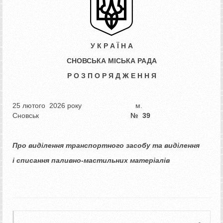
У К Р А Ї Н А
СНОВСЬКА МІСЬКА РАДА
Р О З П О Р Я Д Ж Е Н Н Я
25 лютого 2026 року м.
Сновськ
№ 39
Про виділення транспортного засобу та виділення
і списання
паливно-мастильних матеріалів