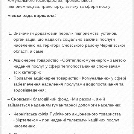
комунального господарства, промисловості,
підприємництва, транспорту, зв’язку та сфери послуг
міська рада вирішила:
Визначити додатковий перелік підприємств, установ,
організацій, що надають соціально важливі послуги
населенню на території Сновського району Чернігівської
області, а саме:
Акціонерне товариство «Облтеплокомуненерго» з метою
надання послуг у сфері теплопостачання споживачам
всіх категорій;
Приватне акціонерне товариство «Комунальник» у сфері
забезпечення населення послугами водопостачання та
водовідведення;
– Сновський благодійний фонд «Ми разом», який
займається наданням гуманітарної допомоги населенню;
Чернігівська філія Публічного акціонерного товариства
«Укртелеком» при наданні телекомунікаційних послуг
населенню.