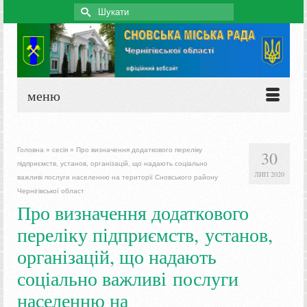
Search
for:
меню
Головна
»
сесія
»
Про визначення додаткового переліку
30
підприємств, установ, організацій, що надають соціально
ЛИП 2020
важливі послуги населенню на території Сновського району
Чернігівської област
Про визначення додаткового
переліку підприємств, установ,
організацій, що надають
соціально важливі послуги
населенню на