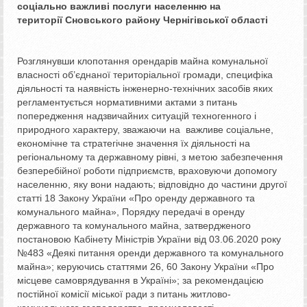
соціально важливі
послуги населенню на
території
Сновського району Чернігівської області
Розглянувши клопотання орендарів майна комунальної
власності об’єднаної територіальної громади, специфіка
діяльності та наявність інженерно-технічних засобів яких
регламентується нормативними актами з питань
попередження надзвичайних ситуацій техногенного і
природного характеру, зважаючи на важливе соціальне,
економічне та стратегічне значення їх діяльності на
регіональному та державному рівні, з метою забезпечення
безперебійної роботи підприємств, враховуючи допомогу
населенню, яку вони надають; відповідно до частини другої
статті 18 Закону України «Про оренду державного та
комунального майна», Порядку передачі в оренду
державного та комунального майна, затвердженого
постановою Кабінету Міністрів України від 03.06.2020 року
№483 «Деякі питання оренди державного та комунального
майна»; керуючись статтями 26, 60 Закону України «Про
місцеве самоврядування в Україні»; за рекомендацією
постійної комісії міської ради з питань житлово-