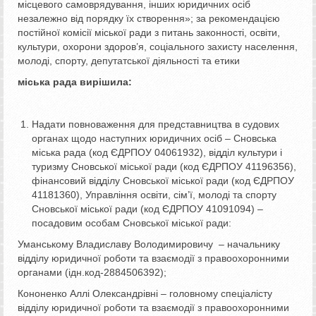
місцевого самоврядування, інших юридичних осіб
незалежно від порядку їх створення»; за рекомендацією
постійної комісії міської ради з питань законності, освіти,
культури, охорони здоров’я, соціального захисту населення,
молоді, спорту, депутатської діяльності та етики
міська рада вирішила:
Надати повноваження для представництва в судових
органах щодо наступних юридичних осіб – Сновська
міська рада (код ЄДРПОУ 04061932), відділ культури і
туризму Сновської міської ради (код ЄДРПОУ 41196356),
фінансовий відділу Сновської міської ради (код ЄДРПОУ
41181360), Управління освіти, сім’ї, молоді та спорту
Сновської міської ради (код ЄДРПОУ 41091094) –
посадовим особам Сновської міської ради:
Уманському Владиславу Володимировичу – начальнику
відділу юридичної роботи та взаємодії з правоохоронними
органами (ідн.код-2884506392);
Кононенко Аллі Олександрівні – головному спеціалісту
відділу юридичної роботи та взаємодії з правоохоронними