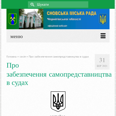
Search
for:
меню
Головна
»
сесія
»
Про забезпечення самопредставництва в судах
31
Про
БЕР 2021
забезпечення самопредставництва
в судах