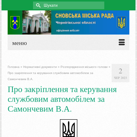
Search
for:
меню
Головна
»
Нормативні документи
»
Розпорядження міського голови
»
2
Про закріплення та керування службовим автомобілем за
ЧЕР 2023
Самончевим В.А.
Про закріплення та керування
службовим автомобілем за
Самончевим В.А.