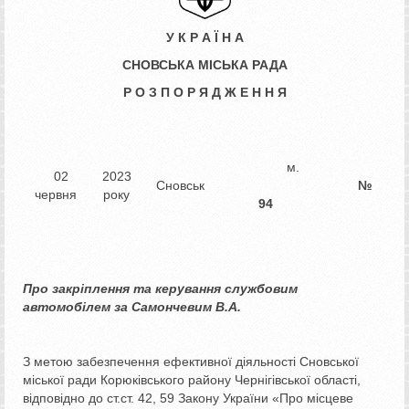
У К Р А Ї Н А
СНОВСЬКА МІСЬКА РАДА
Р О З П О Р Я Д Ж Е Н Н Я
м.
02
2023
Сновськ
№
червня
року
94
Про закріплення та керування
службовим
автомобілем за
Самончевим В.А.
З метою забезпечення ефективної діяльності Сновської
міської ради Корюківського району Чернігівської області,
відповідно до ст.ст. 42, 59 Закону України «Про місцеве