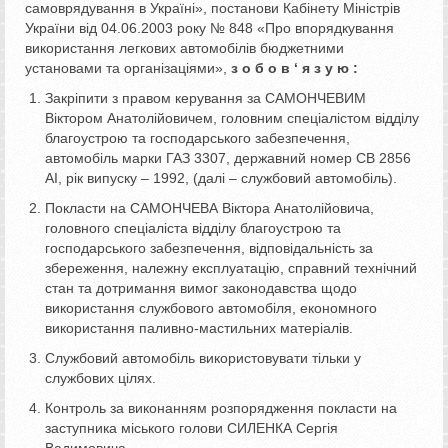
самоврядування в Україні», постанови Кабінету Міністрів
України від 04.06.2003 року № 848 «Про впорядкування
використання легкових автомобілів бюджетними
установами та організаціями»,
з о б о в ‘ я з у ю
:
Закріпити з правом керування за САМОНЧЕВИМ
Віктором Анатолійовичем, головним спеціалістом відділу
благоустрою та господарського забезпечення,
автомобіль марки ГАЗ 3307, державний номер СВ 2856
АІ, рік випуску – 1992, (далі – службовий автомобіль).
Покласти на САМОНЧЕВА Віктора Анатолійовича,
головного спеціаліста відділу благоустрою та
господарського забезпечення, відповідальність за
збереження, належну експлуатацію, справний технічний
стан та дотримання вимог законодавства щодо
використання службового автомобіля, економного
використання паливно-мастильних матеріалів.
Службовий автомобіль використовувати тільки у
службових цілях.
Контроль за виконанням розпорядження покласти на
заступника міського голови СИЛЕНКА Сергія