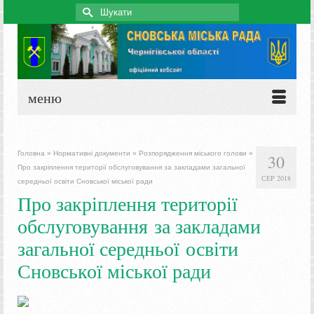
Search
for:
меню
Головна
»
Нормативні документи
»
Розпорядження міського голови
»
30
Про закріплення території обслуговування за закладами загальної
СЕР 2018
середньої освіти Сновської міської ради
Про закріплення території
обслуговування за закладами
загальної середньої освіти
Сновської міської ради