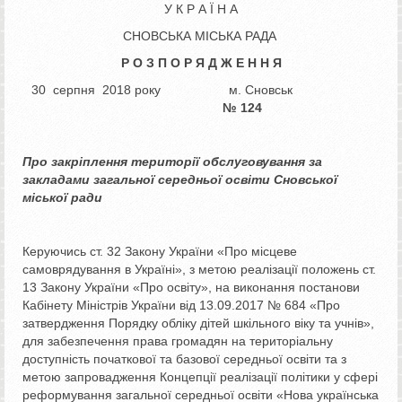
У К Р А Ї Н А
СНОВСЬКА МІСЬКА РАДА
Р О З П О Р Я Д Ж Е Н Н Я
30 серпня 2018 року м. Сновськ
№
124
Про закріплення території обслуговування
за
закладами загальної середньої
освіти Сновської
міської ради
Керуючись ст. 32 Закону України «Про місцеве
самоврядування в Україні», з метою реалізації положень ст.
13 Закону України «Про освіту», на виконання постанови
Кабінету Міністрів України від 13.09.2017 № 684 «Про
затвердження Порядку обліку дітей шкільного віку та учнів»,
для забезпечення права громадян на територіальну
доступність початкової та базової середньої освіти та з
метою запровадження Концепції реалізації політики у сфері
реформування загальної середньої освіти «Нова українська