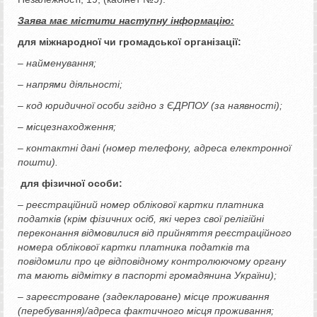
Заява має містити наступну інформацію:
для міжнародної чи громадської організації:
– найменування;
– напрями діяльності;
– код юридичної особи згідно з ЄДРПОУ (за наявності);
– місцезнаходження;
– контактні дані (номер телефону, адреса електронної
пошти).
для фізичної особи:
– реєстраційний номер облікової картки платника
податків (крім фізичних осіб, які через свої релігійні
переконання відмовилися від прийняття реєстраційного
номера облікової картки платника податків та
повідомили про це відповідному контролюючому органу
та мають відмітку в паспорті громадянина України);
– зареєстроване (задеклароване) місце проживання
(перебування)/адреса фактичного місця проживання;