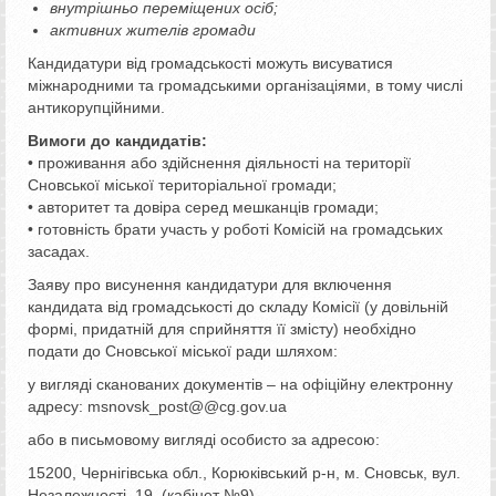
внутрішньо переміщених осіб;
активних жителів громади
Кандидатури від громадськості можуть висуватися
міжнародними та громадськими організаціями, в тому числі
антикорупційними.
Вимоги до кандидатів:
• проживання або здійснення діяльності на території
Сновської міської територіальної громади;
• авторитет та довіра серед мешканців громади;
• готовність брати участь у роботі Комісій на громадських
засадах.
Заяву про висунення кандидатури для включення
кандидата від громадськості до складу Комісії (у довільній
формі, придатній для сприйняття її змісту) необхідно
подати до Сновської міської ради шляхом:
у вигляді сканованих документів – на офіційну електронну
адресу: msnovsk_post@@cg.gov.ua
або в письмовому вигляді особисто за адресою:
15200, Чернігівська обл., Корюківський р-н, м. Сновськ, вул.
Незалежності, 19, (кабінет №9).