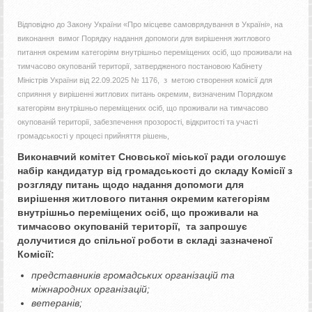
Відповідно до Закону України «Про місцеве самоврядування в Україні», на
виконання вимог Порядку надання допомоги для вирішення житлового
питання окремим категоріям внутрішньо переміщених осіб, що проживали на
тимчасово окупованій території, затвердженого постановою Кабінету
Міністрів України від 22.09.2025 № 1176, з метою створення комісії для
сприяння у вирішенні житлових питань окремим, визначеним Порядком
категоріям внутрішньо переміщених осіб, що проживали на тимчасово
окупованій території, забезпечення прозорості, відкритості та участі
громадськості у процесі прийняття рішень,
Виконавчий комітет Сновської міської ради
оголошує
набір кандидатур від громадськості до складу
Комісії
з
розгляду питань щодо надання допомоги для
вирішення житлового питання окремим категоріям
внутрішньо переміщених осіб, що проживали на
тимчасово окупованій території
, та запрошує
долучитися до спільної роботи в складі зазначеної
Комісії:
представників громадських організацій та
міжнародних організацій;
ветеранів;