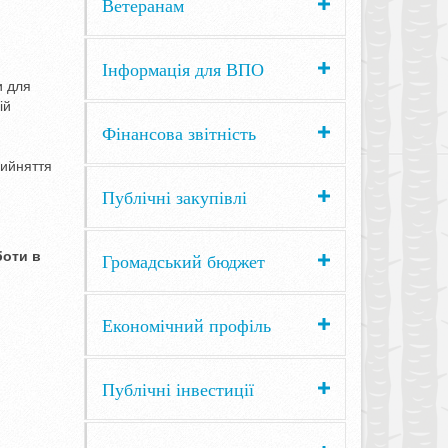
Ветеранам
Інформація для ВПО
и для
ій
Фінансова звітність
рийняття
Публічні закупівлі
боти в
Громадський бюджет
Економічний профіль
Публічні інвестиції