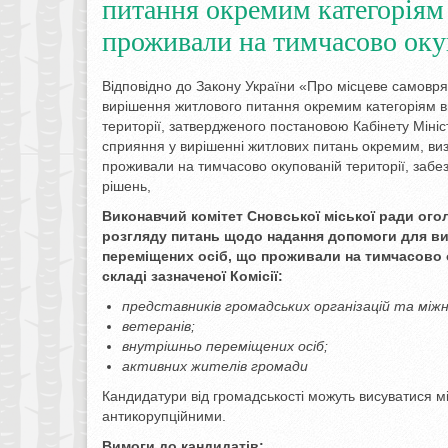
питання окремим категоріям
проживали на тимчасово оку
Відповідно до Закону України «Про місцеве самовр
вирішення житлового питання окремим категоріям в
території, затвердженого постановою Кабінету Мініс
сприяння у вирішенні житлових питань окремим, ви
проживали на тимчасово окупованій території, забезп
рішень,
Виконавчий комітет Сновської міської ради
ого
розгляду питань щодо надання допомоги для ви
переміщених осіб, що проживали на тимчасово 
складі зазначеної Комісії:
представників громадських організацій та міжн
ветеранів;
внутрішньо переміщених осіб;
активних жителів громади
Кандидатури від громадськості можуть висуватися м
антикорупційними.
Вимоги до кандидатів: