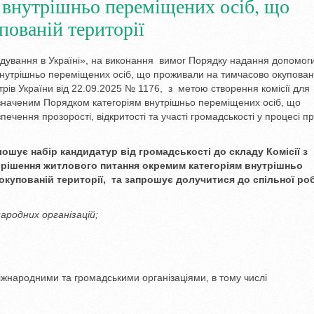
 внутрішньо переміщених осіб, що
пованій території
ядування в Україні», на виконання вимог Порядку надання допомог
нутрішньо переміщених осіб, що проживали на тимчасово окупован
трів України від 22.09.2025 № 1176, з метою створення комісії для
значеним Порядком категоріям внутрішньо переміщених осіб, що
ечення прозорості, відкритості та участі громадськості у процесі п
лошує набір кандидатур від громадськості до складу
Комісії
з
рішення житлового питання окремим категоріям внутрішньо
окупованій території
, та запрошує долучитися до спільної ро
ародних організацій;
іжнародними та громадськими організаціями, в тому числі