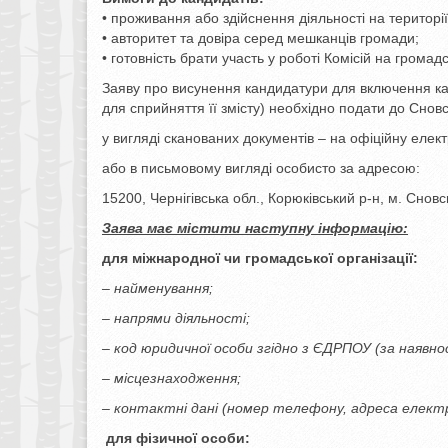
• проживання або здійснення діяльності на територі
• авторитет та довіра серед мешканців громади;
• готовність брати участь у роботі Комісій на громад
Заяву про висунення кандидатури для включення канд
для сприйняття її змісту) необхідно подати до Снов
у вигляді сканованих документів – на офіційну ел
або в письмовому вигляді особисто за адресою:
15200, Чернігівська обл., Корюківський р-н, м. Сновс
Заява має містити наступну інформацію:
для міжнародної чи громадської організації:
– найменування;
– напрями діяльності;
– код юридичної особи згідно з ЄДРПОУ (за наявнос
– місцезнаходження;
– контактні дані (номер телефону, адреса елект
для фізичної особи: