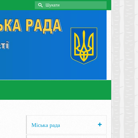
Search
for:
Міська рада