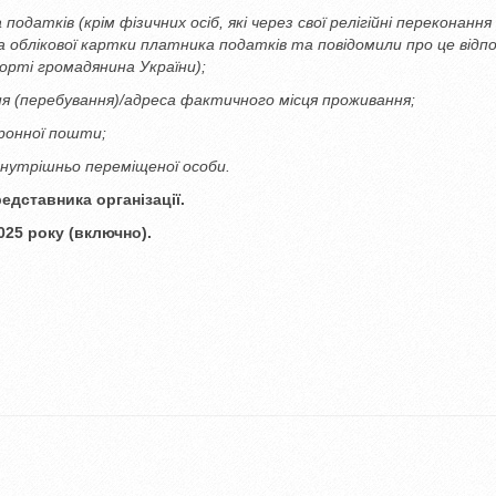
одатків (крім фізичних осіб, які через свої релігійні переконання
 облікової картки платника податків та повідомили про це відп
рті громадянина України);
я (перебування)/адреса фактичного місця проживання;
ронної пошти;
нутрішньо переміщеної особи.
едставника організації.
025 року (включно).