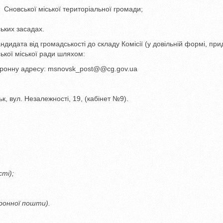
ї Сновської міської територіальної громади;
ських засадах.
идата від громадськості до складу Комісії (у довільній формі, при
ської міської ради шляхом:
ектронну адресу: msnovsk_post@@cg.gov.ua
ьк, вул. Незалежності, 19, (кабінет №9).
ті);
ронної пошти).