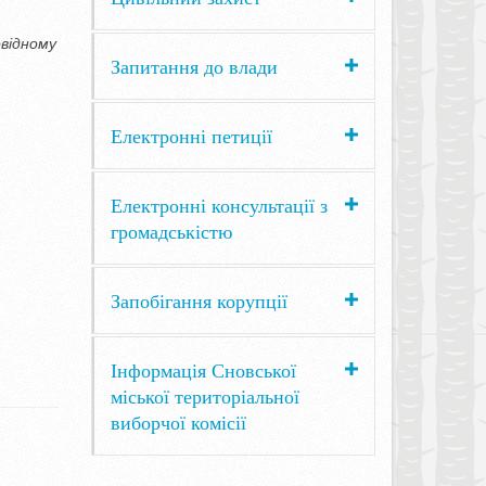
овідному
Запитання до влади
Електронні петиції
Електронні консультації з
громадськістю
Запобігання корупції
Інформація Сновської
міської територіальної
виборчої комісії