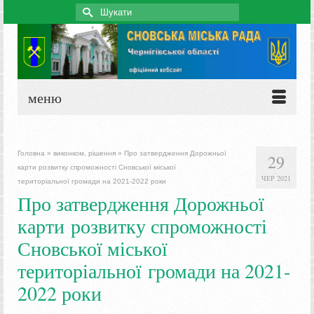
Search
for:
меню
Головна
»
виконком, рішення
»
Про затвердження Дорожньої
29
карти розвитку спроможності Сновської міської
ЧЕР 2021
територіальної громади на 2021-2022 роки
Про затвердження Дорожньої
карти розвитку спроможності
Сновської міської
територіальної громади на 2021-
2022 роки