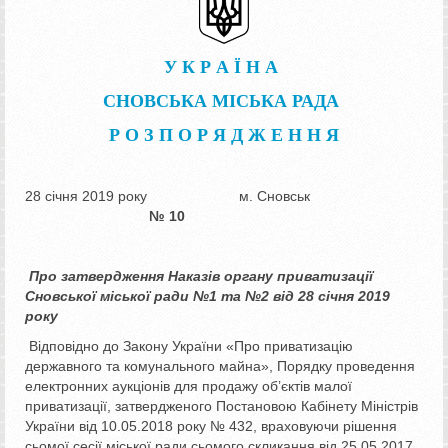
У К Р А Ї Н А
СНОВСЬКА МІСЬКА РАДА
Р О З П О Р Я Д Ж Е Н Н Я
28 січня 2019 року м. Сновськ
№ 10
Про затвердження Наказів органу приватизації
Сновської міської
ради №1 та №2 від 28 січня 2019
року
Відповідно до Закону України «Про приватизацію
державного та комунального майна», Порядку проведення
електронних аукціонів для продажу об’єктів малої
приватизації, затвердженого Постановою Кабінету Міністрів
України від 10.05.2018 року № 432, враховуючи рішення
сьомої сесії міської ради сьомого скликання від 25.05.2017