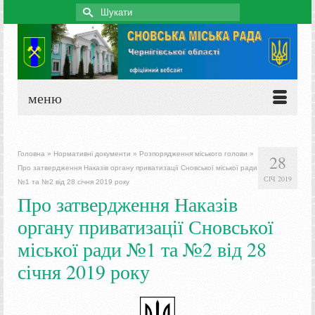
Search
for:
меню
Головна
»
Нормативні документи
»
Розпорядження міського голови
»
28
Про затвердження Наказів органу приватизації Сновської міської ради
СІЧ 2019
№1 та №2 від 28 січня 2019 року
Про затвердження Наказів
органу приватизації Сновської
міської ради №1 та №2 від 28
січня 2019 року