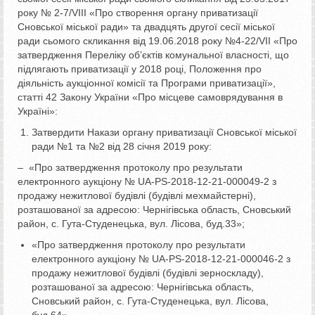
року № 2-7/VІІІ «Про створення органу приватизації
Сновської міської ради» та двадцять другої сесії міської
ради сьомого скликання від 19.06.2018 року №4-22/VII «Про
затвердження Переліку об’єктів комунальної власності, що
підлягають приватизації у 2018 році, Положення про
діяльність аукціонної комісії та Програми приватизації»,
статті 42 Закону України «Про місцеве самоврядування в
Україні»:
Затвердити Накази органу приватизації Сновської міської
ради №1 та №2 від 28 січня 2019 року:
– «Про затвердження протоколу про результати
електронного аукціону № UA-PS-2018-12-21-000049-2 з
продажу нежитлової будівлі (будівлі мехмайстерні),
розташованої за адресою: Чернігівська область, Сновський
район, с. Гута-Студенецька, вул. Лісова, буд.33»;
«Про затвердження протоколу про результати
електронного аукціону № UA-PS-2018-12-21-000046-2 з
продажу нежитлової будівлі (будівлі зерноскладу),
розташованої за адресою: Чернігівська область,
Сновський район, с. Гута-Студенецька, вул. Лісова,
буд.64».