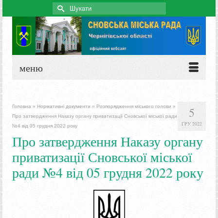
Search
for:
меню
Головна
»
Нормативні документи
»
Розпорядження міського голови
»
5
Про затвердження Наказу органу приватизації Сновської міської ради
ГРУ 2022
№4 від 05 грудня 2022 року
Про затвердження Наказу органу
приватизації Сновської міської
ради №4 від 05 грудня 2022 року