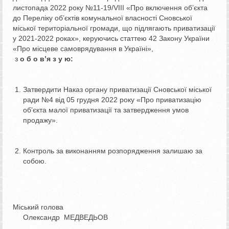
листопада 2022 року №11-19/VIII «Про включення об’єкта
до Переліку об’єктів комунальної власності Сновської
міської територіальної громади, що підлягають приватизації
у 2021-2022 роках», керуючись статтею 42 Закону України
«Про місцеве самоврядування в Україні»,
з
о б о в
’
я з у ю:
Затвердити Наказ органу приватизації Сновської міської
ради №4 від 05 грудня 2022 року «Про приватизацію
об’єкта малої приватизації та затвердження умов
продажу».
Контроль за виконанням розпорядження залишаю за
собою.
Міський голова
Олександр МЕДВЕДЬОВ