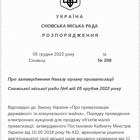
У К Р А Ї Н А
СНОВСЬКА МІСЬКА РАДА
Р О З П О Р Я Д Ж Е Н Н Я
05 грудня 2022 року м.
Сновськ
№ 208
Про затвердження Наказу органу приватизації
Сновської міської ради №4 від 05 грудня 2022 року
Відповідно до Закону України «Про приватизацію
державного та комунального майна», Порядку проведення
електронних аукціонів для продажу об’єктів малої
приватизації, затвердженого Постановою Кабінету Міністрів
України від 10.05.2018 року № 432, враховуючи рішення
дев’ятнадцятої сесії міської ради восьмого скликання від 11