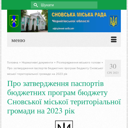
Search
for:
меню
Головна
»
Нормативні документи
»
Розпорядження міського голови
»
30
Про затвердження паспортів бюджетних програм бюджету Сновської
СІЧ 2023
міської територіальної громади на 2023 рік
Про затвердження паспортів
бюджетних програм бюджету
Сновської міської територіальної
громади на 2023 рік