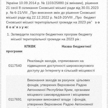
України 10.09.2014 р. № 1103/25880 (зі змінами), рішення
21 сесії 8 скликання Сновської міської ради від 30.01.2023
р. № 6-21/VIIІ ,,Про внесення змін до рішення Сновської
міської ради від 22.12.2022 р. №18-20/VIIІ ,,Про бюджет
Сновської міської територіальної громади на 2023 рік”
з о
б о в’ я з у ю:
Затвердити паспорти бюджетних програм бюджету
міської територіальної громади на 2023 рік :
КПКВК Назва бюджетної
програми
Реалізація заходів, спрямованих на
0117540
підвищення доступності широкосмугового
доступу до Інтернету в сільській місцевості
Виконання заходів за рахунок цільових
фондів, утворених Верховною Радою
Автономної Республіки Крим, органами
місцевого самоврядування і місцевими
0117691
органами виконавчої влади і фондів,
утворених Верховною Радою Автономної