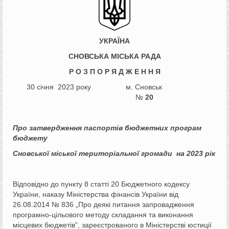
УКРАЇНА
СНОВСЬК
А
МІСЬКА РАДА
Р О З П О Р Я Д Ж Е Н Н Я
30 січня 2023 року м. Сновськ
№
20
Про затвердження паспортів
бюджетних програм
бюджету
Сновської міської територіальної
громади на 2023 рік
Відповідно до пункту 8 статті 20 Бюджетного кодексу
України, наказу Міністерства фінансів України від
26.08.2014 № 836 „Про деякі питання запровадження
програмно-цільового методу складання та виконання
місцевих бюджетів”, зареєстрованого в Міністерстві юстиції