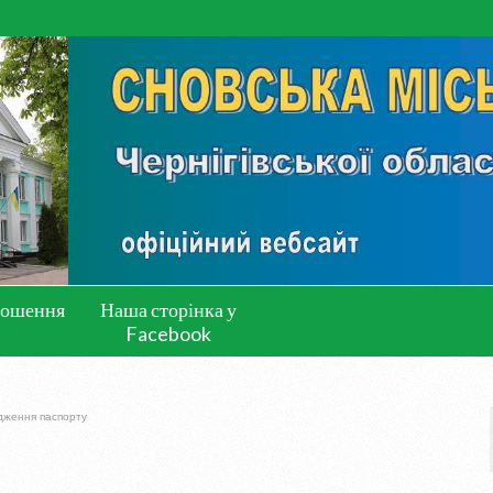
лошення
Наша сторінка у
Facebook
дження паспорту