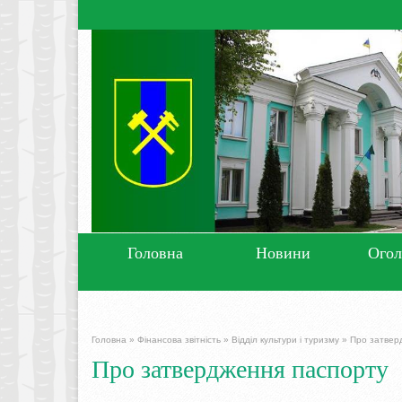
Головна
Новини
Ого
Головна
»
Фінансова звітність
»
Відділ культури і туризму
»
Про затвер
Про затвердження паспорту