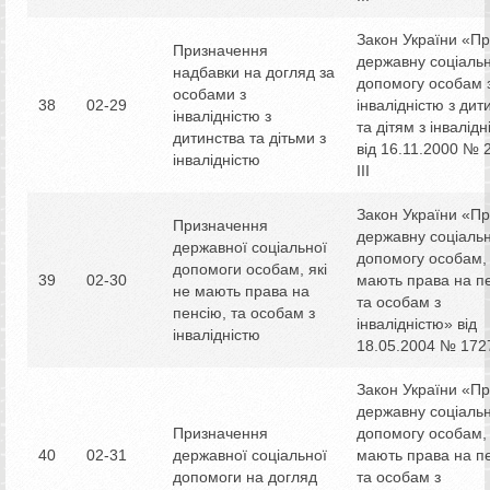
Закон України «П
Призначення
державну соціаль
надбавки на догляд за
допомогу особам 
особами з
38
02-29
інвалідністю з дит
інвалідністю з
та дітям з інвалід
дитинства та дітьми з
від 16.11.2000 № 
інвалідністю
IІІ
Закон України «П
Призначення
державну соціаль
державної соціальної
допомогу особам, 
допомоги особам, які
39
02-30
мають права на п
не мають права на
та особам з
пенсію, та особам з
інвалідністю» від
інвалідністю
18.05.2004 № 172
Закон України «П
державну соціаль
Призначення
допомогу особам, 
40
02-31
державної соціальної
мають права на п
допомоги на догляд
та особам з