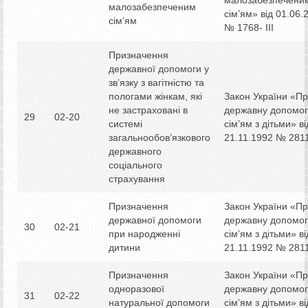
малозабезпеченим
сім’ям» від 01.06.
сім’ям
№ 1768- ІІІ
Призначення
державної допомоги у
зв’язку з вагітністю та
пологами жінкам, які
Закон України «П
не застраховані в
державну допомог
29
02-20
системі
сім’ям з дітьми» ві
загальнообов’язкового
21.11.1992 № 2811
державного
соціального
страхування
Призначення
Закон України «П
державної допомоги
державну допомог
30
02-21
при народженні
сім’ям з дітьми» ві
дитини
21.11.1992 № 2811
Призначення
Закон України «П
одноразової
державну допомог
31
02-22
натуральної допомоги
сім’ям з дітьми» ві