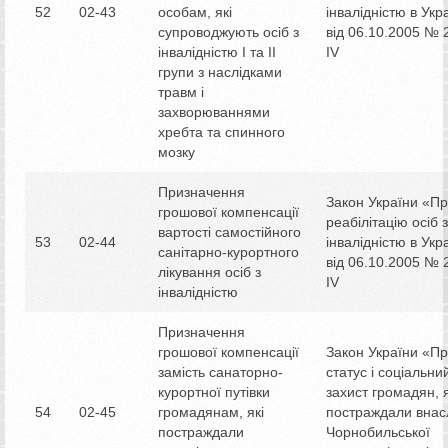
52
02-43
особам, які
інвалідністю в Укр
супроводжують осіб з
від 06.10.2005 № 
інвалідністю І та ІІ
IV
групи з наслідками
травм і
захворюваннями
хребта та спинного
мозку
Призначення
Закон України «П
грошової компенсації
реабілітацію осіб з
вартості самостійного
53
02-44
інвалідністю в Укр
санітарно-курортного
від 06.10.2005 № 
лікування осіб з
IV
інвалідністю
Призначення
грошової компенсації
Закон України «П
замість санаторно-
статус і соціальни
курортної путівки
захист громадян, я
54
02-45
громадянам, які
постраждали внас
постраждали
Чорнобильської