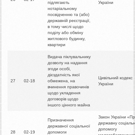
підлягають
України
нотаріальному
посвідченню та (або)
державній реєстрації,
в тому числі щодо
поділу або обміну
житлового будинку,
квартири
Видача піклувальнику
дозволу на надання
згоди особі,
дієздатність якої
Цивільний кодекс
27
02-18
обмежена, на
України
вчинення правочинів
щодо укладення
договорів щодо
іншого цінного майна
Закон України «П
Призначення
державну соціаль
державної соціальної
допомогу
28
02-19
допомоги
малозабезпечени