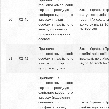
грошової компенсації
вартості проїзду до
Закон України «П
санітарно-курортного
статус ветеранів в
50
02-41
закладу і назад
гарантії їх соціаль
особам з інвалідністю
захисту» від 22.10
внаслідок війни та
№ 3551-ХІІ
прирівняним до них
особам
Призначення
Закон України «П
грошової компенсації
реабілітацію осіб з
51
02-42
особам з інвалідністю
інвалідністю в Укр
замість санаторно-
від 06.10.2005 № 
курортної путівки
IV
Призначення
грошової компенсації
вартості проїзду до
санітарно-курортного
закладу (відділення
спинального
Закон України «П
профілю) і назад
реабілітацію осіб з