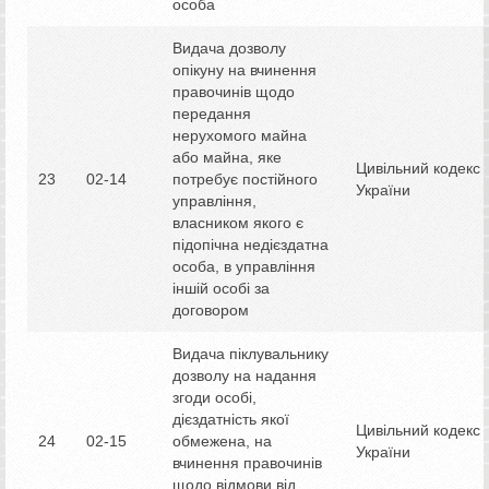
особа
Видача дозволу
опікуну на вчинення
правочинів щодо
передання
нерухомого майна
або майна, яке
Цивільний кодекс
23
02-14
потребує постійного
України
управління,
власником якого є
підопічна недієздатна
особа, в управління
іншій особі за
договором
Видача піклувальнику
дозволу на надання
згоди особі,
дієздатність якої
Цивільний кодекс
24
02-15
обмежена, на
України
вчинення правочинів
щодо відмови від