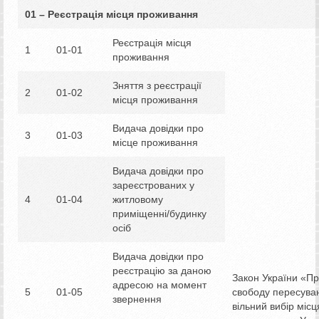
01 – Реєстрація місця проживання
Реєстрація місця
1
01-01
проживання
Зняття з реєстрації
2
01-02
місця проживання
Видача довідки про
3
01-03
місце проживання
Видача довідки про
зареєстрованих у
4
01-04
житловому
приміщенні/будинку
осіб
Видача довідки про
реєстрацію за даною
Закон України «П
адресою на момент
5
01-05
свободу пересува
звернення
вільний вибір місц