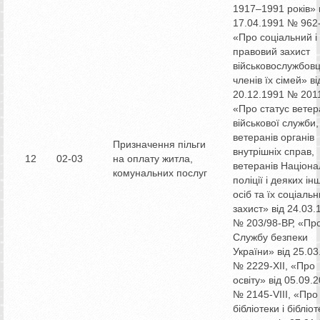
1917–1991 років» 
17.04.1991 № 962-
«Про соціальний і
правовий захист
військовослужбовц
членів їх сімей» ві
20.12.1991 № 2011
«Про статус ветер
військової служби,
ветеранів органів
Призначення пільги
внутрішніх справ,
12
02-03
на оплату житла,
ветеранів Націона
комунальних послуг
поліції і деяких ін
осіб та їх соціаль
захист» від 24.03.
№ 203/98-ВР, «Пр
Службу безпеки
України» від 25.0
№ 2229-ХІІ, «Про
освіту» від 05.09.
№ 2145-VIII, «Про
бібліотеки і бібліо