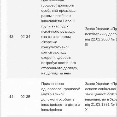
грошової допомоги
особі, яка проживає
разом з особою з
інвалідністю І або ІІ
групи внаслідок
Закон України «П
психічного розладу,
психіатричну доп
43
02-34
яка за висновком
від 22.02.2000 № 
лікарсько-
IІІ
консультативної
комісії закладу
охорони здоров’я
потребує постійного
стороннього догляду,
на догляд за нею
Призначення
Закон України «П
одноразової грошової/
основи соціальної
матеріальної
захищеності осіб з
44
02-35
допомоги особам з
інвалідністю в Укр
інвалідністю та дітям з
від 21.03.1991 № 
інвалідністю
XII