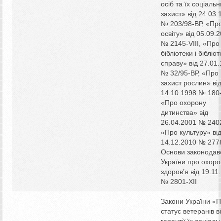
осіб та їх соціаль
захист» від 24.03.
№ 203/98-ВР, «Пр
освіту» від 05.09.
№ 2145-VIII, «Про
бібліотеки і бібліо
справу» від 27.01
№ 32/95-ВР, «Про
захист рослин» ві
14.10.1998 № 180-
«Про охорону
дитинства» від
26.04.2001 № 2402-
«Про культуру» ві
14.12.2010 № 2778
Основи законодав
України про охоро
здоров’я від 19.11
№ 2801-ХІІ
Закони України «
статус ветеранів в
гарантії їх соціаль