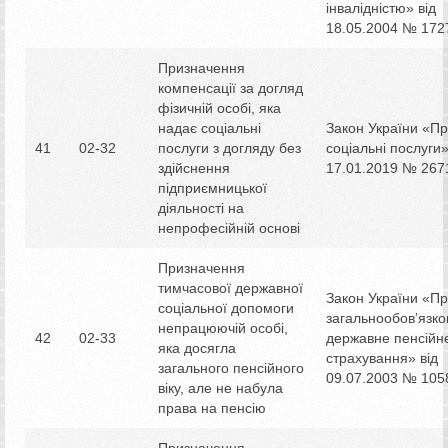
інвалідністю» від
18.05.2004 № 172
Призначення
компенсації за догляд
фізичній особі, яка
надає соціальні
Закон України «П
41
02-32
послуги з догляду без
соціальні послуги»
здійснення
17.01.2019 № 2671
підприємницької
діяльності на
непрофесійній основі
Призначення
тимчасової державної
Закон України «П
соціальної допомоги
загальнообов’язко
непрацюючій особі,
42
02-33
державне пенсійн
яка досягла
страхування» від
загального пенсійного
09.07.2003 № 105
віку, але не набула
права на пенсію
Призначення