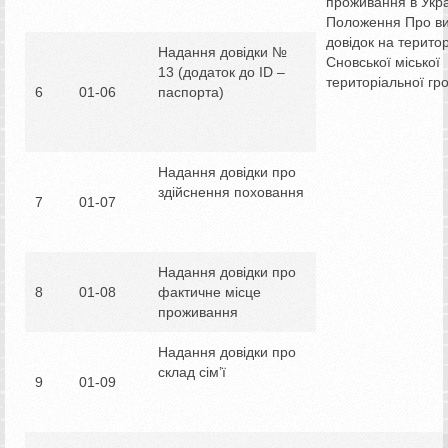
проживання в Укра
Положення Про в
довідок на територ
Надання довідки №
Сновської міської
13 (додаток до ІD –
територіальної гр
6
01-06
паспорта)
Надання довідки про
здійснення поховання
7
01-07
Надання довідки про
8
01-08
фактичне місце
проживання
Надання довідки про
склад сім’ї
9
01-09