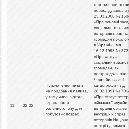
жертви нацистськ
переслідувань» ві
23.03.2000 № 1584-
«Про основні заса
соціального захис
ветеранів праці та
громадян похилого
в Україні»» від
16.12.1993 № 3721
«Про статус і
соціальний захист
громадян, які
постраждали внас
Чорнобильської
Призначення пільги
катастрофи» від
на придбання палива,
28.02.1991 № 796-
у тому числі рідкого,
«Про статус ветер
скрапленого
військової служби,
11
02-02
балонного газу для
ветеранів органів
побутових потреб
внутрішніх справ,
ветеранів Націона
поліції і деяких ін