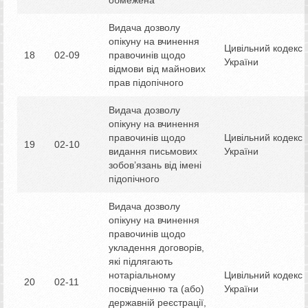
Видача дозволу
опікуну на вчинення
Цивільний кодекс
18
02-09
правочинів щодо
України
відмови від майнових
прав підопічного
Видача дозволу
опікуну на вчинення
правочинів щодо
Цивільний кодекс
19
02-10
видання письмових
України
зобов’язань від імені
підопічного
Видача дозволу
опікуну на вчинення
правочинів щодо
укладення договорів,
які підлягають
нотаріальному
Цивільний кодекс
20
02-11
посвідченню та (або)
України
державній реєстрації,