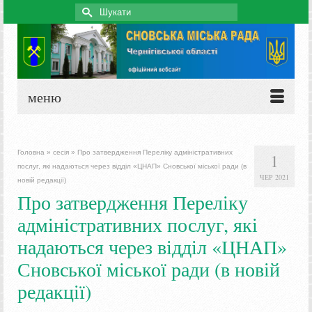
Search
for:
меню
Головна
»
сесія
»
Про затвердження Переліку адміністративних
1
послуг, які надаються через відділ «ЦНАП» Сновської міської ради (в
ЧЕР 2021
новій редакції)
Про затвердження Переліку
адміністративних послуг, які
надаються через відділ «ЦНАП»
Сновської міської ради (в новій
редакції)