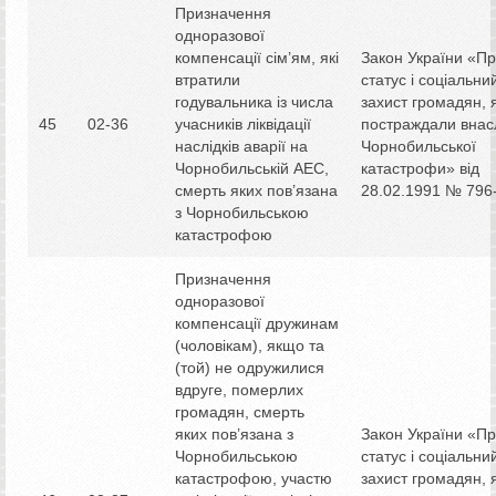
Призначення
одноразової
компенсації сім’ям, які
Закон України «П
втратили
статус і соціальни
годувальника із числа
захист громадян, я
45
02-36
учасників ліквідації
постраждали внас
наслідків аварії на
Чорнобильської
Чорнобильській АЕС,
катастрофи» від
смерть яких пов’язана
28.02.1991 № 796-
з Чорнобильською
катастрофою
Призначення
одноразової
компенсації дружинам
(чоловікам), якщо та
(той) не одружилися
вдруге, померлих
громадян, смерть
яких пов’язана з
Закон України «П
Чорнобильською
статус і соціальни
катастрофою, участю
захист громадян, я