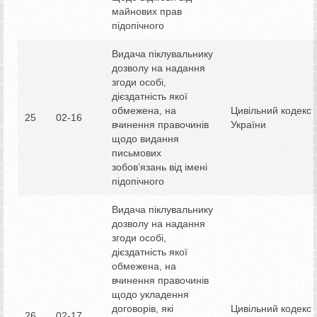
майнових прав
підопічного
Видача піклувальнику
дозволу на надання
згоди особі,
дієздатність якої
обмежена, на
Цивільний кодекс
25
02-16
вчинення правочинів
України
щодо видання
письмових
зобов’язань від імені
підопічного
Видача піклувальнику
дозволу на надання
згоди особі,
дієздатність якої
обмежена, на
вчинення правочинів
щодо укладення
договорів, які
Цивільний кодекс
26
02-17