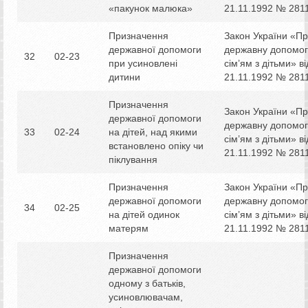
«пакунок малюка»
21.11.1992 № 2811
Призначення
Закон України «П
державної допомоги
державну допомог
32
02-23
при усиновлені
сім’ям з дітьми» ві
дитини
21.11.1992 № 2811
Призначення
Закон України «П
державної допомоги
державну допомог
33
02-24
на дітей, над якими
сім’ям з дітьми» ві
встановлено опіку чи
21.11.1992 № 2811
піклування
Призначення
Закон України «П
державної допомоги
державну допомог
34
02-25
на дітей одинок
сім’ям з дітьми» ві
матерям
21.11.1992 № 2811
Призначення
державної допомоги
одному з батьків,
усиновлювачам,