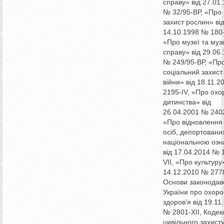
справу» від 27.01
№ 32/95-ВР, «Про
захист рослин» ві
14.10.1998 № 180-
«Про музеї та муз
справу» від 29.06
№ 249/95-ВР, «Пр
соціальний захист
війни» від 18.11.
2195-IV, «Про охо
дитинства» від
26.04.2001 № 2402-
«Про відновлення
осіб, депортовани
національною озн
від 17.04.2014 № 
VІІ, «Про культуру
14.12.2010 № 2778
Основи законодав
України про охоро
здоров’я від 19.11
№ 2801-ХІІ, Кодек
цивільного захист