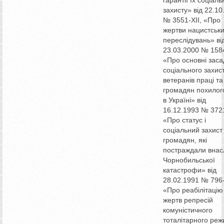
захисту» від 22.10
№ 3551-XII, «Про
жертви нацистськ
переслідувань» ві
23.03.2000 № 1584-
«Про основні заса
соціального захис
ветеранів праці та
громадян похилого
в Україні» від
16.12.1993 № 3721
«Про статус і
соціальний захист
громадян, які
постраждали внас
Чорнобильської
катастрофи» від
28.02.1991 № 796-
«Про реабілітацію
жертв репресій
комуністичного
тоталітарного ре