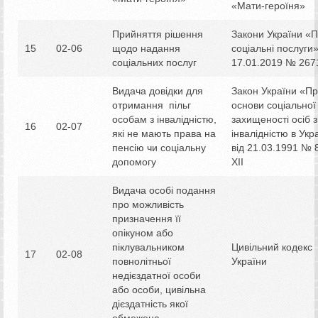
«Мати-героїня»
Прийняття рішення
Закони України «
15
02-06
щодо надання
соціальні послуги»
соціальних послуг
17.01.2019 № 2671
Видача довідки для
Закон України «П
отримання пільг
основи соціальної
особам з інвалідністю,
захищеності осіб з
16
02-07
які не мають права на
інвалідністю в Укр
пенсію чи соціальну
від 21.03.1991 № 
допомогу
XII
Видача особі подання
про можливість
призначення її
опікуном або
піклувальником
Цивільний кодекс
17
02-08
повнолітньої
України
недієздатної особи
або особи, цивільна
дієздатність якої
обмежена