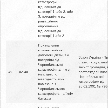
катастрофи,
віднесеним до
категорії 1, або 2, або
3; потерпілим від
радіаційного
опромінення,
віднесеним до
категорії 1 або 2
Призначення
компенсацій та
допомоги дітям, які
Закон України «П
потерпіли від
статус і соціальни
Чорнобильської
захист громадян, я
катастрофи, дітям з
49
02-40
постраждали внас
інвалідністю,
Чорнобильської
інвалідність яких
катастрофи» від
пов’язана з
28.02.1991 № 796-
Чорнобильською
катастрофою, та їхнім
батькам
Призначення