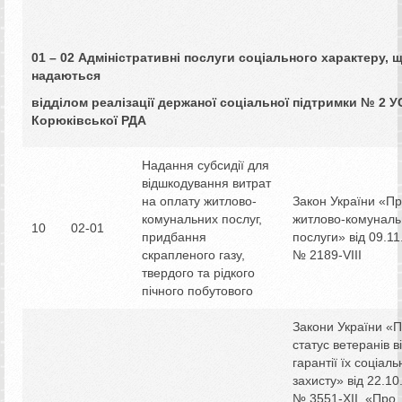
01 – 02
Адміністративні послуги соціального характеру, 
надаються
відділом реалізації держаної соціальної підтримки № 2 
Корюківської РДА
Надання субсидії для
відшкодування витрат
на оплату житлово-
Закон України «П
комунальних послуг,
житлово-комуналь
10
02-01
придбання
послуги» від 09.1
скрапленого газу,
№ 2189-VIII
твердого та рідкого
пічного побутового
Закони України «
статус ветеранів в
гарантії їх соціаль
захисту» від 22.10
№ 3551-XII, «Про