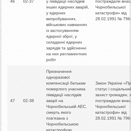
46
02-37
у ліквідації наслідків
постраждали внас
інших ядерних аварій,
Чорнобильської
у ядерних
катастрофи» від
випробуваннях,
28.02.1991 № 796-
військових навчаннях
із застосуванням
ядерної зброї, у
складанні ядерних
зарядів та здійсненні
на них регламентних
робіт
Призначення
одноразової
компенсації батькам
Закон України «П
померлого учасника
статус і соціальни
ліквідації наслідків
захист громадян, я
47
02-38
аварії на
постраждали внас
Чорнобильській АЕС,
Чорнобильської
смерть якого
катастрофи» від
пов’язана з
28.02.1991 № 796-
Чорнобильською
катастрофою