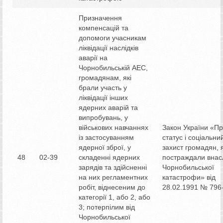
Призначення
компенсацій та
допомоги учасникам
ліквідації наслідків
аварії на
Чорнобильській АЕС,
громадянам, які
брали участь у
ліквідації інших
ядерних аварій та
випробувань, у
військових навчаннях
Закон України «П
із застосуванням
статус і соціальни
ядерної зброї, у
захист громадян, я
48
02-39
складенні ядерних
постраждали внас
зарядів та здійсненні
Чорнобильської
на них регламентних
катастрофи» від
робіт, віднесеним до
28.02.1991 № 796-
категорії 1, або 2, або
3; потерпілим від
Чорнобильської