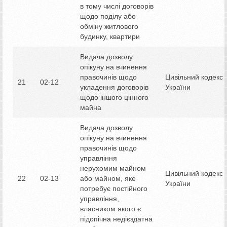
в тому числі договорів
щодо поділу або
обміну житлового
будинку, квартири
Видача дозволу
опікуну на вчинення
правочинів щодо
Цивільний кодекс
21
02-12
укладення договорів
України
щодо іншого цінного
майна
Видача дозволу
опікуну на вчинення
правочинів щодо
управління
нерухомим майном
Цивільний кодекс
22
02-13
або майном, яке
України
потребує постійного
управління,
власником якого є
підопічна недієздатна