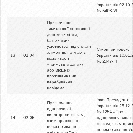
України від 02.10.
№ 5403-VI
Призначення
тимчасової державної
допомоги дітям,
батьки яких
ухиляються від сплати
Сімейний кодекс
аліментів, не мають
13
02-04
України від 10.01.
можливості
№ 2947-ІІІ
утримувати дитину
або місце їх
проживання чи
перебування
невідоме
Указ Президента
Призначення
України від 25.12.
одноразової
№ 1254 «Про
винагороди жінкам,
14
02-05
одноразову винаг
яким присвоєно
жінкам, яким прис
почесне звання
почесне звання Ук
«Мати-героїня»