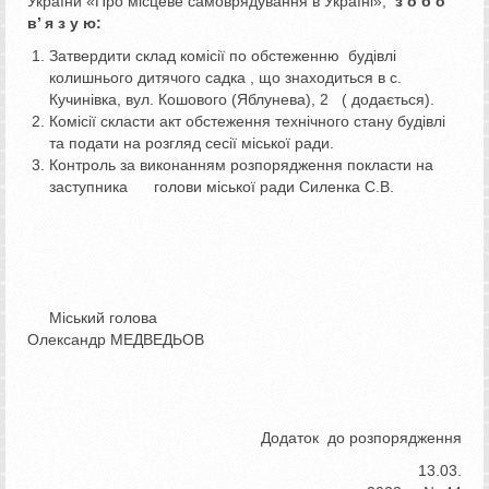
України «Про місцеве самоврядування в Україні»,
з о б о
в
’
я з у ю:
Затвердити склад комісії по обстеженню будівлі
колишнього дитячого садка , що знаходиться в с.
Кучинівка, вул. Кошового (Яблунева), 2 ( додається).
Комісії скласти акт обстеження технічного стану будівлі
та подати на розгляд сесії міської ради.
Контроль за виконанням розпорядження покласти на
заступника голови міської ради Силенка С.В.
Міський голова
Олександр МЕДВЕДЬОВ
Додаток до розпорядження
13.03.