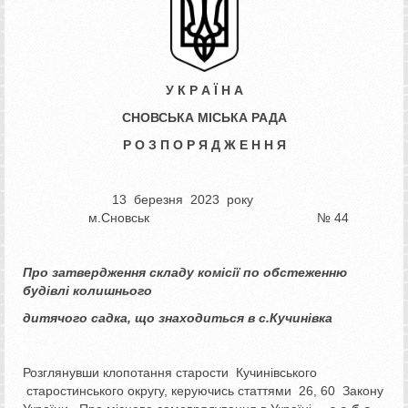
У К Р А Ї Н А
СНОВСЬКА МІСЬКА РАДА
Р О З П О Р Я Д Ж Е Н Н Я
13 березня 2023 року
м.Сновськ № 44
Про
затвердження складу комісії
по обстеженню
будівлі колишнього
дитячого садка, що знаходиться в с.Кучинівка
Розглянувши клопотання старости Кучинівського
старостинського округу, керуючись статтями 26, 60 Закону