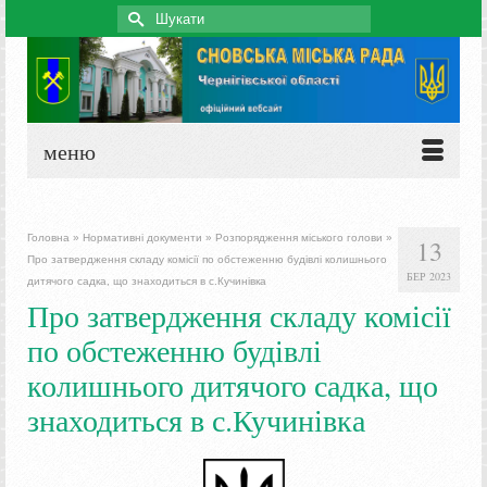
Search
for:
меню
Головна
»
Нормативні документи
»
Розпорядження міського голови
»
13
Про затвердження складу комісії по обстеженню будівлі колишнього
БЕР 2023
дитячого садка, що знаходиться в с.Кучинівка
Про затвердження складу комісії
по обстеженню будівлі
колишнього дитячого садка, що
знаходиться в с.Кучинівка