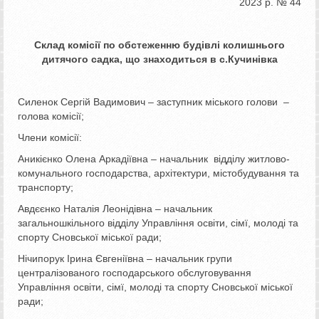
2023 р. № 44
Склад комісії
по обстеженню будівлі колишнього
дитячого садка, що знаходиться в с.Кучинівка
Силенок Сергій Вадимович – заступник міського голови –
голова комісії;
Члени комісії:
Аникієнко Олена Аркадіївна – начальник відділу житлово-
комунального господарства, архітектури, містобудування та
транспорту;
Авдєєнко Наталія Леонідівна – начальник
загальношкільного відділу Управління освіти, сімї, молоді та
спорту Сновської міської ради;
Нічипорук Ірина Євгеніївна – начальник групи
централізованого господарського обслуговування
Управління освіти, сімї, молоді та спорту Сновської міської
ради;