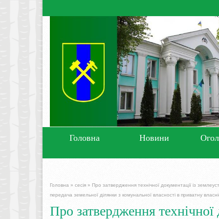
Головна
Новини
Ого
Головна
»
сесія
»
Про затвердження технічної документації із землеуст
передача земельної ділянки з комунальної власності в приватну власні
Про затвердження технічної 