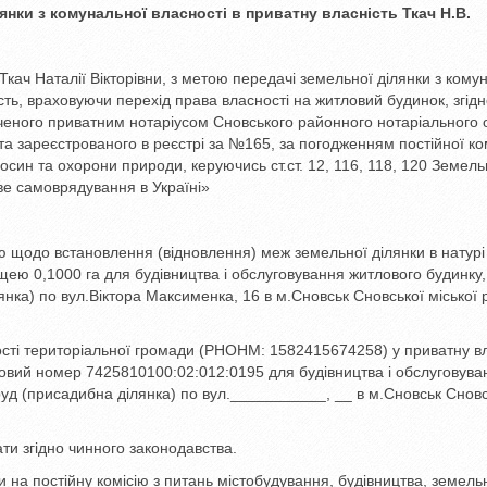
лянки з комунальної
власності в приватну власність Ткач Н.В.
кач Наталії Вікторівни, з метою передачі земельної ділянки з кому
сть, враховуючи перехід права власності на житловий будинок, згід
дченого приватним нотаріусом Сновського районного нотаріального 
 та зареєстрованого в реєстрі за №165, за погодженням постійної ком
осин та охорони природи, керуючись ст.ст. 12, 116, 118, 120 Земель
еве самоврядування в Україні»
ю щодо встановлення (відновлення) меж земельної ділянки в натурі
ощею 0,1000 га для будівництва і обслуговування житлового будинку,
янка) по вул.Віктора Максименка, 16 в м.Сновськ Сновської міської 
ості територіальної громади (РНОНМ: 1582415674258) у приватну вл
тровий номер 7425810100:02:012:0195 для будівництва і обслуговува
руд (присадибна ділянка) по вул.___________, __ в м.Сновськ Снов
ти згідно чинного законодавства.
 на постійну комісію з питань містобудування, будівництва, земель