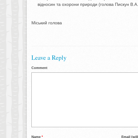
відносин та охорони природи (голова Пискун В.А.
Міський голова О.М
Leave a Reply
Comment
Name
*
Email (wil