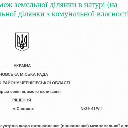
меж земельної ділянки в натурі (на
льної ділянки з комунальної власності
.
УКРАЇНА
НОВСЬКА МІСЬКА РАДА
 РАЙОНУ ЧЕРНІГІВСЬКОЇ ОБЛАСТІ
ерша сесія сьомого скликання
РІШЕННЯ
року
м.Сновськ
№
29-
41/
VII
леустрою щодо встановлення (відновлення)
меж земельної діл