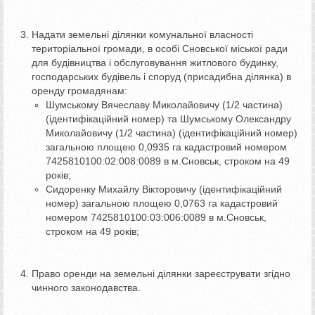
Надати земельні ділянки комунальної власності
територіальної громади, в особі Сновської міської ради
для будівництва і обслуговування житлового будинку,
господарських будівель і споруд (присадибна ділянка) в
оренду громадянам:
Шумському Вячеславу Миколайовичу (1/2 частина)
(ідентифікаційний номер) та Шумському Олександру
Миколайовичу (1/2 частина) (ідентифікаційний номер)
загальною площею 0,0935 га кадастровий номером
7425810100:02:008:0089 в м.Сновськ, строком на 49
років;
Сидоренку Михайлу Вікторовичу (ідентифікаційний
номер) загальною площею 0,0763 га кадастровий
номером 7425810100:03:006:0089 в м.Сновськ,
строком на 49 років;
Право оренди на земельні ділянки зареєструвати згідно
чинного законодавства.