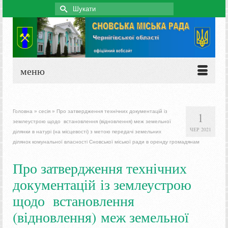
Search
for:
меню
Головна
»
сесія
»
Про затвердження технічних документацій із
1
землеустрою щодо встановлення (відновлення) меж земельної
ЧЕР 2021
ділянки в натурі (на місцевості) з метою передачі земельних
ділянок комунальної власності Сновської міської ради в оренду громадянам
Про затвердження технічних
документацій із землеустрою
щодо встановлення
(відновлення) меж земельної