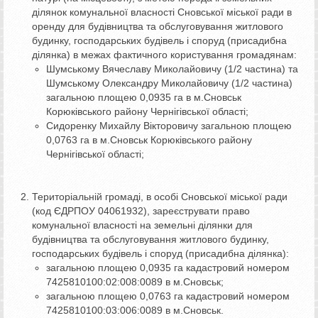
ділянок комунальної власності Сновської міської ради в
оренду для будівництва та обслуговування житлового
будинку, господарських будівель і споруд (присадибна
ділянка) в межах фактичного користування громадянам:
Шумському Вячеславу Миколайовичу (1/2 частина) та
Шумському Олександру Миколайовичу (1/2 частина)
загальною площею 0,0935 га в м.Сновськ
Корюківського району Чернігівської області;
Сидоренку Михайлу Вікторовичу загальною площею
0,0763 га в м.Сновськ Корюківського району
Чернігівської області;
Територіальній громаді, в особі Сновської міської ради
(код ЄДРПОУ 04061932), зареєструвати право
комунальної власності на земельні ділянки для
будівництва та обслуговування житлового будинку,
господарських будівель і споруд (присадибна ділянка):
загальною площею 0,0935 га кадастровий номером
7425810100:02:008:0089 в м.Сновськ;
загальною площею 0,0763 га кадастровий номером
7425810100:03:006:0089 в м.Сновськ.