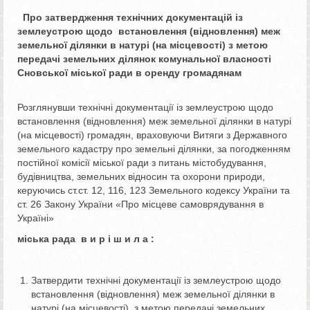
Про затвердження технічних документацій
із
землеустрою щодо встановлення (відновлення)
меж
земельної ділянки в натурі (на місцевості)
з метою
передачі земельних ділянок
комунальної власності
Сновської міської
ради в оренду громадянам
Розглянувши технічні документації із землеустрою щодо
встановлення (відновлення) меж земельної ділянки в натурі
(на місцевості) громадян, враховуючи Витяги з Державного
земельного кадастру про земельні ділянки, за погодженням
постійної комісії міської ради з питань містобудування,
будівництва, земельних відносин та охорони природи,
керуючись ст.ст. 12, 116, 123 Земельного кодексу України та
ст. 26 Закону України «Про місцеве самоврядування в
Україні»
міська рада в и р і ш и л а :
Затвердити технічні документації із землеустрою щодо
встановлення (відновлення) меж земельної ділянки в
натурі (на місцевості), з метою передачі земельних