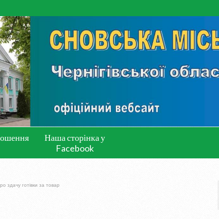
лошення
Наша сторінка у
Facebook
ро здачу готівки за товар