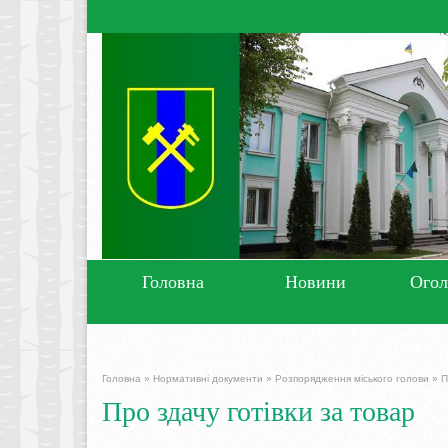
Головна
Новини
Ого
Головна
»
Нормативні документи
»
Розпорядження міського голови
»
П
Про здачу готівки за товар