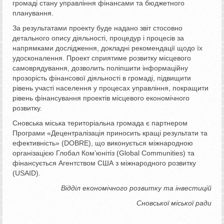
громаді стану управління фінансами та бюджетного
планування.
За результатами проекту буде надано звіт стосовно
детального опису діяльності, процедур і процесів за
напрямками дослідження, докладні рекомендації щодо їх
удосконалення. Проект сприятиме розвитку місцевого
самоврядування, дозволить поліпшити інформаційну
прозорість фінансової діяльності в громаді, підвищити
рівень участі населення у процесах управління, покращити
рівень фінансування проектів місцевого економічного
розвитку.
Сновська міська територіальна громада є партнером
Програми «Децентралізація приносить кращі результати та
ефективність» (DOBRE), що виконується міжнародною
організацією Глобал Ком’юнітіз (Global Communities) та
фінансується Агентством США з міжнародного розвитку
(USAID).
Відділ економічного розвитку та інвестицій
Сновської міської ради