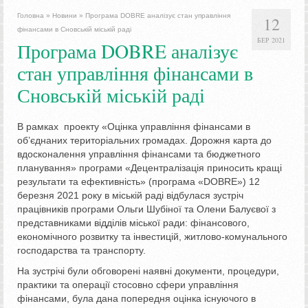
Головна
»
Новини
»
Програма DOBRE аналізує стан управління
12
фінансами в Сновській міській раді
БЕР 2021
Програма DOBRE аналізує
стан управління фінансами в
Сновській міській раді
В рамках проекту «Оцінка управління фінансами в
об’єднаних територіальних громадах. Дорожня карта до
вдосконалення управління фінансами та бюджетного
планування» програми «Децентралізація приносить кращі
результати та ефективність» (програма «DOBRE») 12
березня 2021 року в міській раді відбулася зустріч
працівників програми Ольги Шубіної та Олени Балуєвої з
представниками відділів міської ради: фінансового,
економічного розвитку та інвестицій, житлово-комунального
господарства та транспорту.
На зустрічі були обговорені наявні документи, процедури,
практики та операції стосовно сфери управління
фінансами, була дана попередня оцінка існуючого в