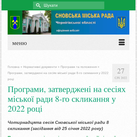
Search
for:
меню
Головна
»
Нормативні документи
»
Програми та положення
»
27
Програми, затверджені на сесіях міської ради 8-го скликання у 2022
СІЧ 2022
році
Програми, затверджені на сесіях
міської ради 8-го скликання у
2022 році
Чотирнадцята сесія Сновської міської ради 8
скликання (засідання від 25 січня 2022 року)