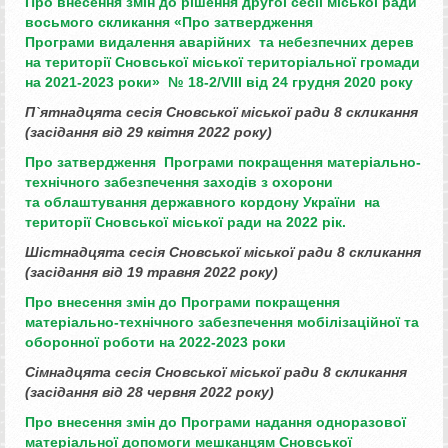
Про внесення змін до рішення другої сесії міської ради
восьмого скликання «Про затвердження
Програми
видалення аварійних та небезпечних дерев
на території Сновської міської територіальної громади
на 2021-2023 роки» № 18-2/
VIII
від 24 грудня 2020 року
П`ятнадцята
сесія Сновської міської ради 8 скликання
(засідання від 29 квітня 2022 року)
Про затвердження Програми покращення матеріально-
технічного забезпечення заходів з охорони
та облаштування державного кордону України на
території Сновської міської ради на 2022 рік.
Шістнадцята
сесія Сновської міської ради 8 скликання
(засідання від 19 травня 2022 року)
Про внесення змін до Програми
покращення
матеріально-технічного
забезпечення мобілізаційної та
оборонної роботи на 2022-2023 роки
Сімнадцята
сесія Сновської міської ради 8 скликання
(засідання від 28 червня 2022 року)
Про внесення змін до Програми
надання одноразової
матеріальної
допомоги мешканцям Сновської