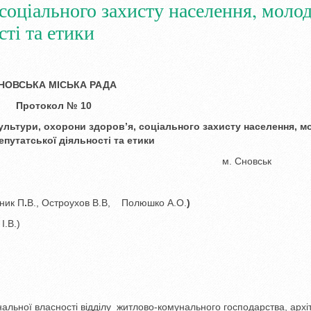
соціального захисту населення, молод
сті та етики
НОВСЬКА МІСЬКА РАДА
Протокол № 10
 культури, охорони здоров’я,
соціального захисту населення, м
епутатської діяльності та етики
021 року м. Сновськ
ник П
.
В., Остроухов В.В, Полюшко А.О.
)
І.В.)
нальної власності відділу житлово-комунального господарства, архі