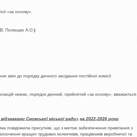
сії «за основу».
.В, Полюшко А.О.
)
ня змін до порядку денного засідання постійної комісії.
опозицій немає, порядок денний, прийнятий «за основу», вважається
відзнаками Сновської міської ради»
на 2022-2026 роки
яка повідомила присутнім, що з метою забезпечення привітання з
охочення кращих трудових колективів, працівників виробничої та