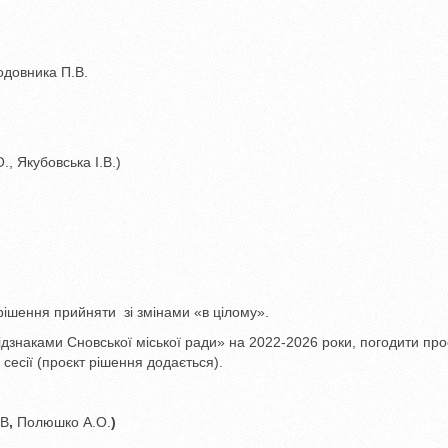
одовника П.В.
, Якубовська І.В.)
 рішення прийняти зі змінами «в цілому».
знаками Сновської міської ради» на 2022-2026 роки, погодити про
сесії (проєкт рішення додається).
.В
,
Полюшко А.О.
)