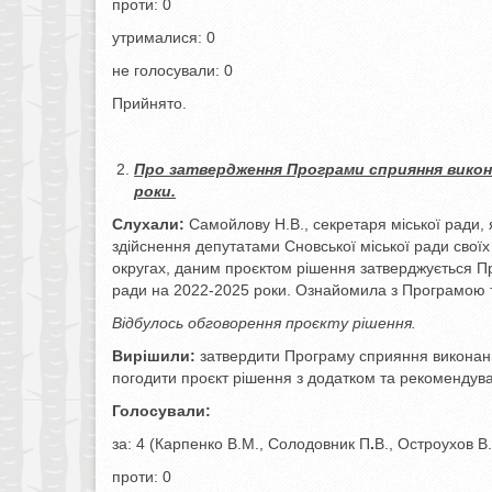
проти: 0
утрималися: 0
не голосували: 0
Прийнято.
Про затвердження Програми сприяння викона
роки.
Слухали:
Самойлову Н.В., секретаря міської ради,
здійснення депутатами Сновської міської ради свої
округах, даним проєктом рішення затверджується 
ради на 2022-2025 роки. Ознайомила з Програмою 
Відбулось обговорення проєкту рішення.
Вирішили:
затвердити Програму сприяння виконанн
погодити проєкт рішення з додатком та рекомендуват
Голосували:
за: 4 (Карпенко В.М., Солодовник П
.
В., Остроухов В
проти: 0