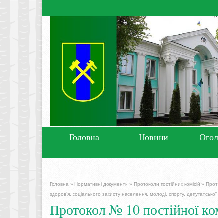
Головна
Новини
Ого
Головна
»
Нормативні документи
»
Протоколи постійних комісій
»
Прото
здоров’я, соціального захисту населення, молоді, спорту, депутатської 
Протокол № 10 постійної комі