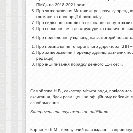
ПМД» на 2018-2021 роки.
Про затвердження Методики розрахунку орендної 
громади та пропорції її розподілу.
Про виділення коштів на виконання депутатських
Про внесення змін до структури та граничної чисе
Про приведення у відповідністькатегорій посад т
Про призначення генерального директора КНП «
Про затвердження Переліку адміністративних посл
редакції).
Про інші питання порядку денного 11-ї сесії.
Самойлова Н.В., секретар міської ради, повідомила п
скликання, були розміщені на офіційному вебсайті мі
ознайомлення.
Заперечень та зауважень не надійшло.
Карпенко В.М., головуючий на засіданні, запропонува