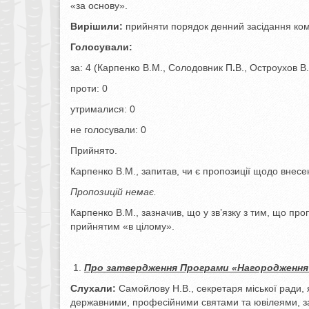
«за основу».
Вирішили:
прийняти порядок денний засідання комі
Голосували:
за: 4 (Карпенко В.М., Солодовник П
.
В., Остроухов В
проти: 0
утрималися: 0
не голосували: 0
Прийнято.
Карпенко В.М., запитав, чи є пропозиції щодо внесен
Пропозицій немає.
Карпенко В.М., зазначив, що у зв’язку з тим, що пр
прийнятим «в цілому».
Про затвердження Програми
«Нагородження 
Слухали:
Самойлову Н.В., секретаря міської ради, 
державними, професійними святами та ювілеями, за