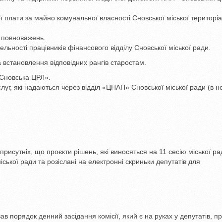
плати за майно комунальної власності Сновської міської територіа
 повноважень.
льності працівників фінансового відділу Сновської міської ради.
а встановлення відповідних рангів старостам.
Сновська ЦРЛ».
уг, які надаються через відділ «ЦНАП» Сновської міської ради (в н
рисутніх, що проєкти рішень, які виносяться на 11 сесію міської ра
ської ради та розіслані на електронні скриньки депутатів для
в порядок денний засідання комісії, який є на руках у депутатів, п