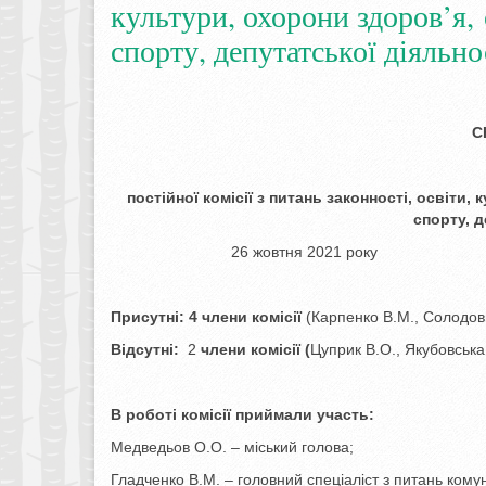
культури, охорони здоров’я, 
спорту, депутатської діяльно
С
постійної комісії з питань законності, освіти,
спорту,
д
26 жовтня 2
Присутні:
4 члени комісії
(Карпенко В.М., Солодов
Відсутні:
2
члени комісії (
Цуприк В.О., Якубовська 
В роботі комісії приймали участь:
Медведьов О.О. – міський голова;
Гладченко В.М. – головний спеціаліст з питань кому