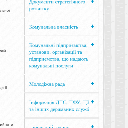
Документи стратегічного
розвитку
льної
Комунальна власність
Комунальні підприємства,
овій
установи, організації та
підприємства, що надають
комунальні послуги
Молодіжна рада
ди 8
Інформація ДПС, ПФУ, ЦЗ
та інших державних служб
рийняти
Цивільний захист