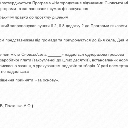
 затверджується Програма «Нагородження відзнаками Сновської мі
Програми та запланованих сумах фінансування.
ехнічні правки до проєкту рішення.
 який запропонував пункти 6.2, 6.8 додатку 2 до Програми викласти 
ом представникам від громади та приурочується до Дня села, Дня м
адянин міста Сновськ/села ______» надається одноразова грошова
заробітної плати (закругленої до цілих десятків), встановлених нор
рисвоєно звання, з урахуванням податків та зборів. У разі посмертн
 не надається.»
 рішення прийняти «за основу».
.В, Полюшко А.О.
)