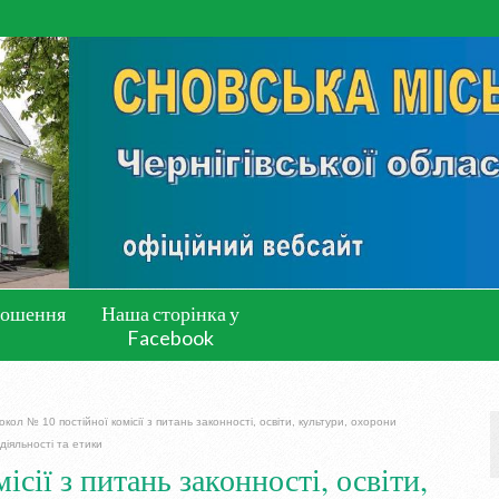
лошення
Наша сторінка у
Facebook
кол № 10 постійної комісії з питань законності, освіти, культури, охорони
діяльності та етики
сії з питань законності, освіти,