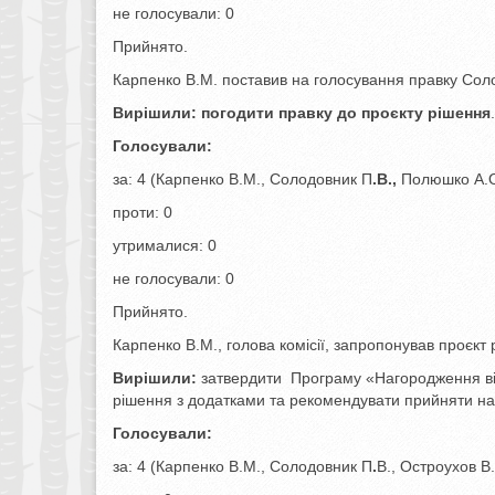
не голосували: 0
Прийнято.
Карпенко В.М. поставив на голосування правку Сол
Вирішили:
погодити правку до проєкту рішення
.
Голосували:
за: 4 (Карпенко В.М., Солодовник П
.В.,
Полюшко А.О.
проти: 0
утрималися: 0
не голосували: 0
Прийнято.
Карпенко В.М., голова комісії, запропонував проєкт
Вирішили:
затвердити Програму «Нагородження від
рішення з додатками та рекомендувати прийняти на 
Голосували:
за: 4 (Карпенко В.М., Солодовник П
.
В., Остроухов В