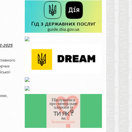
2-2025
ктивного
орчих
ської
оки,