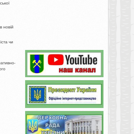
ської
в новій
іста чи
мативно-
ого