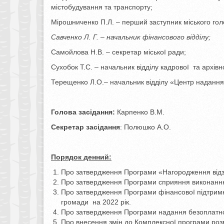
містобудування та транспорту;
Мірошниченко П.Л. – перший заступник міського гол
Савченко Л. Г. – начальник фінансового відділу;
Самойлова Н.В. – секретар міської ради;
Сухобок Т.С. – начальник відділу кадрової та архівн
Терещенко Л.О.– начальник відділу «Центр надання 
Голова засідання:
Карпенко В.М.
Секретар засідання
: Полюшко А.О.
Порядок денний:
Про затвердження Програми «Нагородження відзн
Про затвердження Програми сприяння виконанню
Про затвердження Програми фінансової підтримки 
громади на 2022 рік.
Про затвердження Програми надання безоплатної
Про внесення змін до Комплексної програми роз