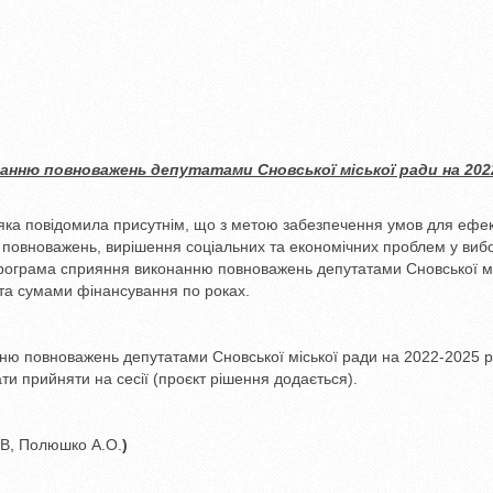
нню повноважень депутатами Сновської міської ради на 202
 яка повідомила присутнім, що з метою забезпечення умов для ефе
х повноважень, вирішення соціальних та економічних проблем у виб
Програма сприяння виконанню повноважень депутатами Сновської мі
та сумами фінансування по роках.
ю повноважень депутатами Сновської міської ради на 2022-2025 р
и прийняти на сесії (проєкт рішення додається).
.В, Полюшко А.О.
)