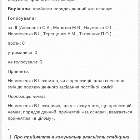
Вирішили:
прийняти порядок денний «за основу».
Голосували:
за:
6
(Анищенко С.В., Малетич М.В., Науменко О.І.,
Невмовенко В.І., Терещенко А.М., Тютюнник П.О.
)
проти: 0
утрималися: 0
не голосували: 0.
Прийнято.
Невмовенко В.І. запитав, чи є пропозиції щодо внесення
змін до порядку денного засідання постійної комісії.
Пропозицій немає.
Невмовенко В.І. зазначив, що у зв’язку з тим, що пропозицій
немає, порядок денний, прийнятий «за основу», вважається
прийнятим «в цілому».
Про прийняття в комунальну власність спадщини