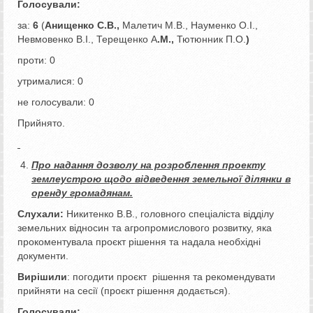
Голосували:
за:
6
(
Анищенко С.В.,
Малетич М.В., Науменко О.І.,
Невмовенко В.І., Терещенко А
.М.,
Тютюнник П.О.
)
проти: 0
утрималися: 0
не голосували: 0
Прийнято.
Про надання дозволу на розроблення проекту
землеустрою щодо відведення земельної ділянки в
оренду громадянам.
Слухали:
Никитенко В.В., головного спеціаліста відділу
земельних відносин та агропромислового розвитку, яка
прокоментувала проєкт рішення та надала необхідні
документи.
Вирішили
: погодити проєкт рішення та рекомендувати
прийняти на сесії (проєкт рішення додається).
Голосували: