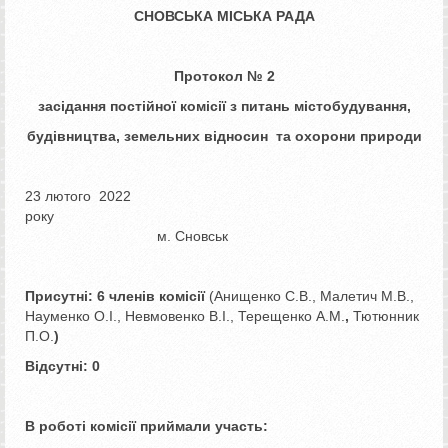
СНОВСЬКА МІСЬКА РАДА
Протокол № 2
засідання постійної комісії з
питань містобудування,
будівництва, земельних відносин та охорони природи
23 лютого 2022
року
м. Сновськ
Присутні: 6 членів комісії
(Анищенко С.В., Малетич М.В.,
Науменко О.І., Невмовенко В.І., Терещенко А.М.
,
Тютюнник
П.О.
)
Відсутні: 0
В роботі комісії приймали участь: