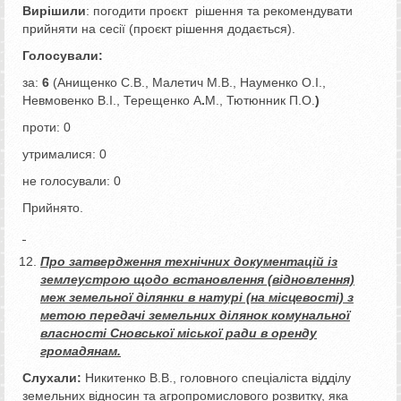
Вирішили
: погодити проєкт рішення та рекомендувати
прийняти на сесії (проєкт рішення додається).
Голосували:
за:
6
(Анищенко С.В., Малетич М.В., Науменко О.І.,
Невмовенко В.І., Терещенко А
.
М., Тютюнник П.О.
)
проти: 0
утрималися: 0
не голосували: 0
Прийнято.
Про затвердження технічних документацій із
землеустрою щодо встановлення (відновлення)
меж земельної ділянки в натурі (на місцевості) з
метою передачі земельних ділянок комунальної
власності Сновської міської ради в оренду
громадянам.
Слухали:
Никитенко В.В., головного спеціаліста відділу
земельних відносин та агропромислового розвитку, яка