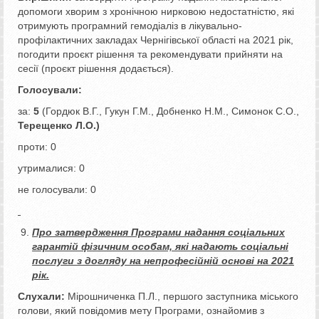
допомоги хворим з хронічною нирковою недостатністю, які
отримують програмний гемодіаліз в лікувально-
профілактичних закладах Чернігівської області на 2021 рік,
погодити проєкт рішення та рекомендувати прийняти на
сесії (проєкт рішення додається).
Голосували:
за:
5
(Гордюк В.Г., Гукун Г.М., Добненко Н.М., Симонок С.О.,
Терещенко Л.О.)
проти: 0
утрималися: 0
не голосували: 0
Про затвердження Програми
надання соціальних
гарантій фізичним особам, які надають соціальні
послуги з догляду на непрофесійній основі на 2021
рік.
Слухали:
Мірошниченка П.Л., першого заступника міського
голови, який повідомив мету Програми, ознайомив з