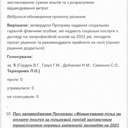
запланованою сумою коштів та з розрахунком
відшкодування витрат.
Відбулося обговорення проєкту рішення.
Вирішили:
затвердити Програму надання соціальних
гарантій фізичним особам, які надають соціальні послуги з
догляду на непрофесійній основі на 2021 рік, погодити
проєкт рішення та рекомендувати прийняти на сесії (проєкт
рішення додається).
Голосували:
за:
5
(Гордюк В.Г., Гукун Г.М., Добненко Н.М., Симонок С.О.,
Терещенко Л.О.)
проти: 0
утрималися: 0
не голосували: 0
Про затвердження Програми «Фінансування пільг на
оплату послуг за пільговий проїзд залізничним
транспортом окремих категорій громадян на 2021