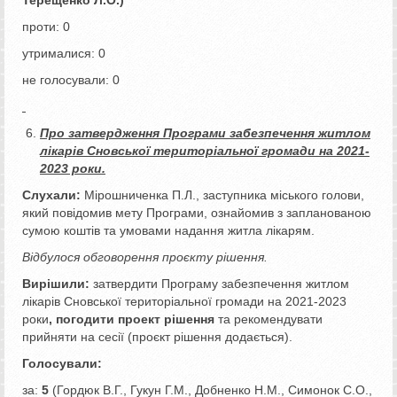
проти: 0
утрималися: 0
не голосували: 0
Про затвердження Програми забезпечення житлом
лікарів Сновської територіальної громади на 2021-
2023 роки.
Слухали:
Мірошниченка П.Л., заступника міського голови,
який повідомив мету Програми, ознайомив з запланованою
сумою коштів та умовами надання житла лікарям.
Відбулося обговорення проєкту рішення.
Вирішили:
затвердити Програму забезпечення житлом
лікарів Сновської територіальної громади на 2021-2023
роки
, погодити проект рішення
та рекомендувати
прийняти на сесії (проєкт рішення додається).
Голосували:
за:
5
(Гордюк В.Г., Гукун Г.М., Добненко Н.М., Симонок С.О.,