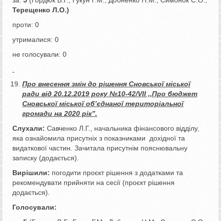
Терещенко Л.О.)
проти: 0
утрималися: 0
не голосували: 0
Про внесення змін до рішення Сновської міської
ради від 20.12.2019 року №10-42/VII ,,Про бюджет
Сновської міської об’єднаної територіальної
громади на 2020 рік”.
Слухали:
Савченко Л.Г., начальника фінансового відділу,
яка ознайомила присутніх з показниками дохідної та
видаткової частин. Зачитала присутнім пояснювальну
записку (додається).
Вирішили:
погодити проєкт рішення з додатками та
рекомендувати прийняти на сесії (проєкт рішення
додається).
Голосували: