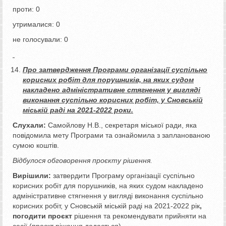
проти: 0
утрималися: 0
не голосували: 0
Про затвердження Програми організації суспільно
корисних робіт для порушників, на яких судом
накладено адміністративне стягнення у вигляді
виконання суспільно корисних робіт, у Сновській
міській раді на 2021-2022 роки.
Слухали:
Самойлову Н.В., секретаря міської ради, яка
повідомила мету Програми та ознайомила з запланованою
сумою коштів.
Відбулося обговорення проєкту рішення.
Вирішили:
затвердити Програму організації суспільно
корисних робіт для порушників, на яких судом накладено
адміністративне стягнення у вигляді виконання суспільно
корисних робіт, у Сновській міській раді на 2021-2022 рік
,
погодити проєкт
рішення та рекомендувати прийняти на
сесії (проєкт рішення додається).