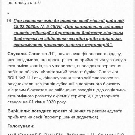
не голосували: 0
Про внесення змін до рішення сесії міської ради від
18.02.2020р. № 5-45/VII ,,Про направлення залишків
коштів
субвенції з державного бюджету місцевим
бюджетам на здійснення заходів щодо соціально-
економічного розвитку окремих територій
”.
Слухали:
Савченко Л.Г., начальника фінансового відділу,
яка повідомила, що проєкт рішення приймається у зв’язку з
економією коштів, яка утворилася, внаслідок завершення
робіт по об’єкту: «Капітальний ремонт будівлі Сновської
ЗОШ №2 I-III ст.», фінансування якого здійснювалося за
рахунок залишків коштів субвенції з державного бюджету
місцевим бюджетам на здійснення заходів щодо соціально-
економічного розвитку окремих територій, що утворився
станом на 01 січня 2020 року.
Вирішили:
погодити проєкт рішення
та рекомендувати
прийняти на сесії (проєкт рішення додається).
Голосували:
за:
5
(Гордюк В.Г., Гукун Г.М., Добненко Н.М., Симонок С.О.,