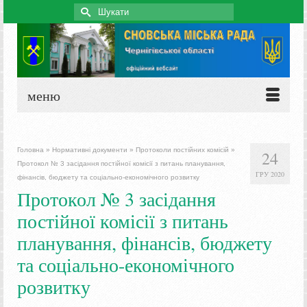
Search
for:
меню
Головна
»
Нормативні документи
»
Протоколи постійних комісій
»
24
Протокол № 3 засідання постійної комісії з питань планування,
ГРУ 2020
фінансів, бюджету та соціально-економічного розвитку
Протокол № 3 засідання
постійної комісії з питань
планування, фінансів, бюджету
та соціально-економічного
розвитку