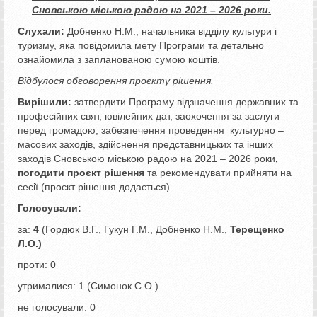
Сновською міською радою на 2021 – 2026 роки.
Слухали:
Добненко Н.М., начальника відділу культури і
туризму, яка повідомила мету Програми та детально
ознайомила з запланованою сумою коштів.
Відбулося обговорення проєкту рішення.
Вирішили:
затвердити Програму відзначення державних та
професійних свят, ювілейних дат, заохочення за заслуги
перед громадою, забезпечення проведення культурно –
масових заходів, здійснення представницьких та інших
заходів Сновською міською радою на 2021 – 2026 роки
,
погодити проєкт рішення
та рекомендувати прийняти на
сесії (проєкт рішення додається).
Голосували:
за:
4
(Гордюк В.Г., Гукун Г.М., Добненко Н.М.,
Терещенко
Л.О.)
проти: 0
утрималися: 1 (Симонок С.О.)
не голосували: 0