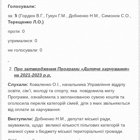
Голосували:
за:
5
(Гордюк В.Г., Гукун Г.М., Добненко Н.М., Симонок С.О.,
Терещенко Л.О.)
проти: 0
утрималися: 0
не голосували: 0
Про затвердження Програми «Дитяче харчування»
на 2021-2023 р.р.
Слухали:
Коваленко О.І., начальника Управління відділу
освіти, сім’ї, молоді та спорту, яка повідомила мету
Програми, ознайомила з запланованою сумою коштів та
оголосила перелік категорій сімей, діти з яких звільняються
від оплати за харчування.
Виступили:
Добненко Н.М., депутат міської ради,
зауважила, щодо великої кількості пільгових категорій та
значної суми з бюджету міської територіальної громади.