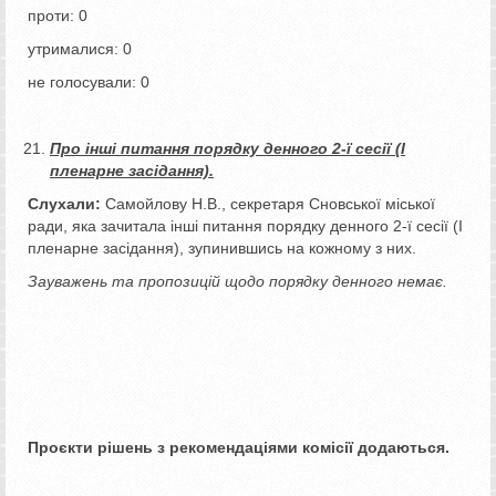
проти: 0
утрималися: 0
не голосували: 0
Про інші питання порядку денного 2-ї сесії
(І
пленарне засідання).
Слухали:
Самойлову Н.В., секретаря Сновської міської
ради, яка зачитала інші питання порядку денного 2-ї сесії (І
пленарне засідання), зупинившись на кожному з них.
Зауважень та пропозицій щодо порядку денного немає.
Проєкти рішень з рекомендаціями комісії додаються.