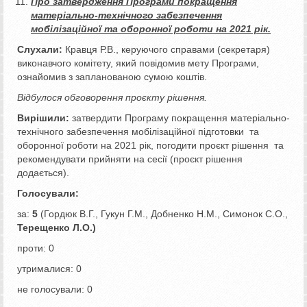
Про затвердження Програми покращення
матеріально-технічного забезпечення
мобілізаційної та оборонної роботи на 2021 рік.
Слухали:
Кравця Р.В., керуючого справами (секретаря)
виконавчого комітету, який повідомив мету Програми,
ознайомив з запланованою сумою коштів.
Відбулося обговорення проєкту рішення.
Вирішили:
затвердити Програму покращення матеріально-
технічного забезпечення мобілізаційної підготовки та
оборонної роботи на 2021 рік, погодити проєкт рішення та
рекомендувати прийняти на сесії (проєкт рішення
додається).
Голосували:
за:
5
(Гордюк В.Г., Гукун Г.М., Добненко Н.М., Симонок С.О.,
Терещенко Л.О.)
проти: 0
утрималися: 0
не голосували: 0