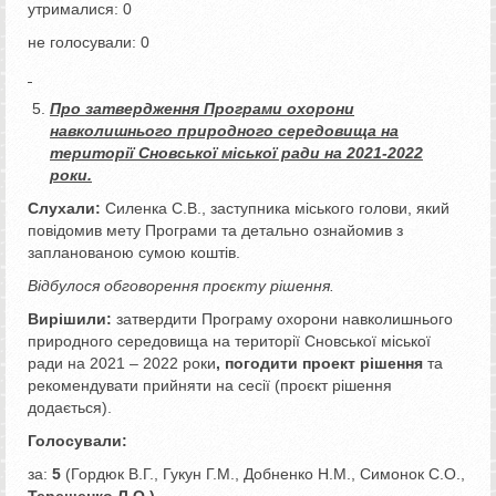
утрималися: 0
не голосували: 0
Про затвердження
Програми охорони
навколишнього природного середовища
на
території Сновської міської ради
на 2021-2022
роки.
Слухали:
Силенка С.В., заступника міського голови, який
повідомив мету Програми та детально ознайомив з
запланованою сумою коштів.
Відбулося обговорення проєкту рішення.
Вирішили:
затвердити Програму охорони навколишнього
природного середовища на території Сновської міської
ради на 2021 – 2022 роки
, погодити проект рішення
та
рекомендувати прийняти на сесії (проєкт рішення
додається).
Голосували:
за:
5
(Гордюк В.Г., Гукун Г.М., Добненко Н.М., Симонок С.О.,
Терещенко Л.О.)