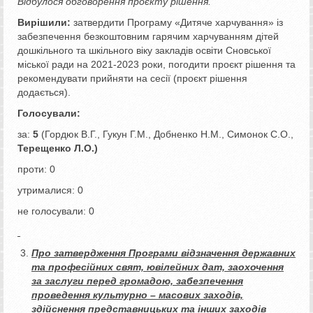
Відбулося обговорення проєкту рішення.
Вирішили:
затвердити Програму «Дитяче харчування» із
забезпечення безкоштовним гарячим харчуванням дітей
дошкільного та шкільного віку закладів освіти Сновської
міської ради на 2021-2023 роки, погодити проєкт рішення та
рекомендувати прийняти на сесії (проєкт рішення
додається).
Голосували:
за:
5
(Гордюк В.Г., Гукун Г.М., Добненко Н.М., Симонок С.О.,
Терещенко Л.О.)
проти: 0
утрималися: 0
не голосували: 0
Про затвердження Програми відзначення державних
та професійних свят, ювілейних дат, заохочення
за заслуги перед громадою, забезпечення
проведення культурно – масових заходів,
здійснення представницьких та інших заходів