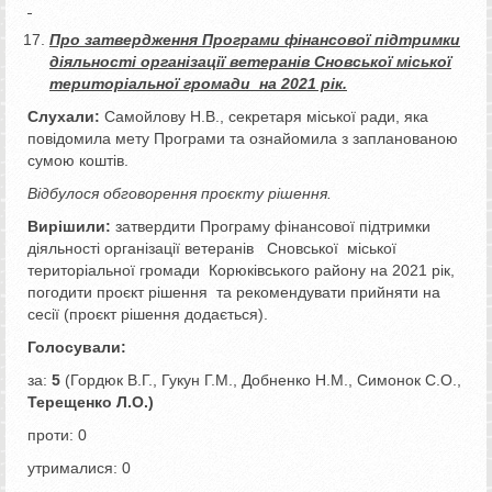
Про затвердження Програми
фінансової підтримки
діяльності організації ветеранів Сновської міської
територіальної громади на 2021 рік.
Слухали:
Самойлову Н.В., секретаря міської ради, яка
повідомила мету Програми та ознайомила з запланованою
сумою коштів.
Відбулося обговорення проєкту рішення.
Вирішили:
затвердити Програму фінансової підтримки
діяльності організації ветеранів Сновської міської
територіальної громади Корюківського району на 2021 рік,
погодити проєкт рішення та рекомендувати прийняти на
сесії (проєкт рішення додається).
Голосували:
за:
5
(Гордюк В.Г., Гукун Г.М., Добненко Н.М., Симонок С.О.,
Терещенко Л.О.)
проти: 0
утрималися: 0