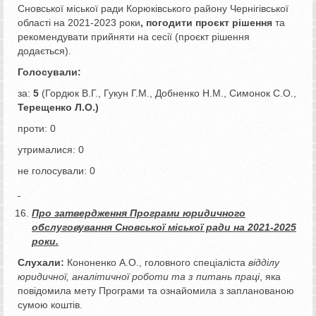
Сновської міської ради Корюківського району Чернігівської
області на 2021-2023 роки
, погодити проєкт рішення
та
рекомендувати прийняти на сесії (проєкт рішення
додається).
Голосували:
за:
5
(Гордюк В.Г., Гукун Г.М., Добненко Н.М., Симонок С.О.,
Терещенко Л.О.)
проти: 0
утрималися: 0
не голосували: 0
Про затвердження Програми юридичного
обслуговування Сновської міської ради на 2021-2025
роки.
Слухали:
Кононенко А.О., головного спеціаліста
відділу
юридичної, аналітичної роботи та з питань праці
, яка
повідомила мету Програми та ознайомила з запланованою
сумою коштів.