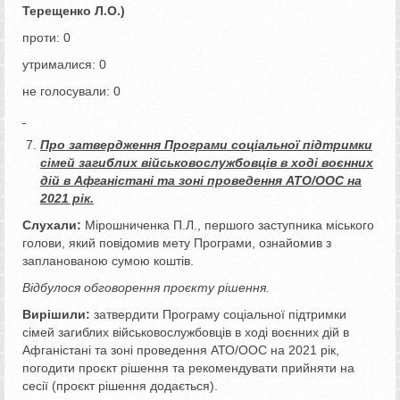
Терещенко Л.О.)
проти: 0
утрималися: 0
не голосували: 0
Про затвердження
Програми соціальної підтримки
сімей загиблих військовослужбовців в ході воєнних
дій в Афганістані та зоні проведення АТО/ООС на
2021 рік.
Слухали:
Мірошниченка П.Л., першого заступника міського
голови, який повідомив мету Програми, ознайомив з
запланованою сумою коштів.
Відбулося обговорення проєкту рішення.
Вирішили:
затвердити Програму соціальної підтримки
сімей загиблих військовослужбовців в ході воєнних дій в
Афганістані та зоні проведення АТО/ООС на 2021 рік,
погодити проєкт рішення та рекомендувати прийняти на
сесії (проєкт рішення додається).