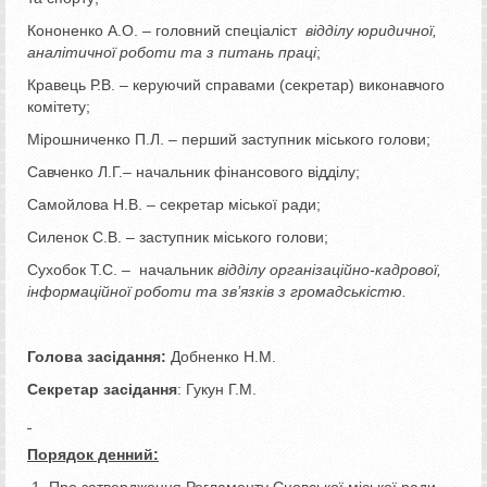
Кононенко А.О. – головний спеціаліст
відділу юридичної,
аналітичної роботи та з питань праці
;
Кравець Р.В. – керуючий справами (секретар) виконавчого
комітету;
Мірошниченко П.Л. – перший заступник міського голови;
Савченко Л.Г.– начальник фінансового відділу;
Самойлова Н.В. – секретар міської ради;
Силенок С.В. – заступник міського голови;
Сухобок Т.С. – начальник
відділу організаційно-кадрової,
інформаційної роботи та зв’язків з громадськістю.
Голова засідання:
Добненко Н.М.
Секретар засідання
: Гукун Г.М.
Порядок денний:
Про затвердження Регламенту Сновської міської ради