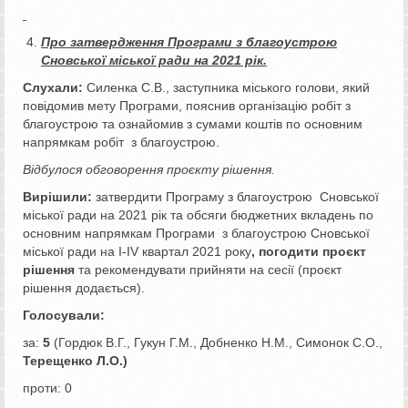
Про затвердження Програми з благоустрою
Сновської міської ради на 2021 рік.
Слухали:
Силенка С.В., заступника міського голови, який
повідомив мету Програми, пояснив організацію робіт з
благоустрою та ознайомив з сумами коштів по основним
напрямкам робіт з благоустрою.
Відбулося обговорення проєкту рішення.
Вирішили:
затвердити Програму з благоустрою Сновської
міської ради на 2021 рік та обсяги бюджетних вкладень по
основним напрямкам Програми з благоустрою Сновської
міської ради на І-ІV квартал 2021 року
, погодити проєкт
рішення
та рекомендувати прийняти на сесії (проєкт
рішення додається).
Голосували:
за:
5
(Гордюк В.Г., Гукун Г.М., Добненко Н.М., Симонок С.О.,
Терещенко Л.О.)
проти: 0