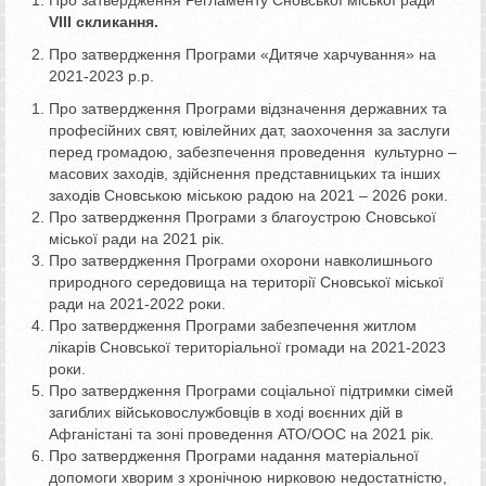
VIІІ скликання.
Про затвердження Програми «Дитяче харчування» на
2021-2023 р.р.
Про затвердження Програми відзначення державних та
професійних свят, ювілейних дат, заохочення за заслуги
перед громадою, забезпечення проведення культурно –
масових заходів, здійснення представницьких та інших
заходів Сновською міською радою на 2021 – 2026 роки.
Про затвердження Програми з благоустрою Сновської
міської ради на 2021 рік.
Про затвердження Програми охорони навколишнього
природного середовища на території Сновської міської
ради на 2021-2022 роки.
Про затвердження Програми забезпечення житлом
лікарів Сновської територіальної громади на 2021-2023
роки.
Про затвердження Програми соціальної підтримки сімей
загиблих військовослужбовців в ході воєнних дій в
Афганістані та зоні проведення АТО/ООС на 2021 рік.
Про затвердження Програми надання матеріальної
допомоги хворим з хронічною нирковою недостатністю,