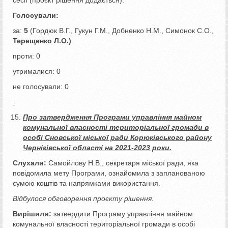
Голосували:
за:
5
(Гордюк В.Г., Гукун Г.М., Добненко Н.М., Симонок С.О.,
Терещенко Л.О.)
проти: 0
утрималися: 0
не голосували: 0
Про затвердження Програми управління майном
комунальної власності територіальної громади в
особі Сновської міської ради Корюківського району
Чернігівської області на 2021-2023 роки.
Слухали:
Самойлову Н.В., секретаря міської ради, яка
повідомила мету Програми, ознайомила з запланованою
сумою коштів та напрямками використання.
Відбулося обговорення проєкту рішення.
Вирішили:
затвердити Програму управління майном
комунальної власності територіальної громади в особі