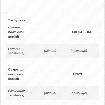
Заступник
голови
постійної
Н.ДОБНЕНКО
комісії
(голова
(підпис)
(прізвище)
засідання)
Секретар
постійної
Г.ГУКУН
комісії
(секретар
(підпис)
(прізвище)
засідання)