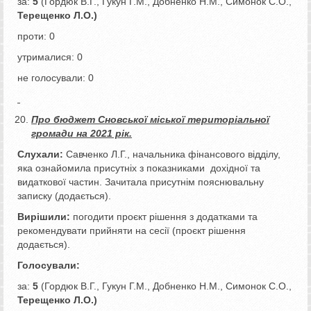
за:
5
(Гордюк В.Г., Гукун Г.М., Добненко Н.М., Симонок С.О.,
Терещенко Л.О.)
проти: 0
утрималися: 0
не голосували: 0
Про бюджет Сновської міської територіальної
громади на 2021 рік.
Слухали:
Савченко Л.Г., начальника фінансового відділу,
яка ознайомила присутніх з показниками дохідної та
видаткової частин. Зачитала присутнім пояснювальну
записку (додається).
Вирішили:
погодити проєкт рішення з додатками та
рекомендувати прийняти на сесії (проєкт рішення
додається).
Голосували:
за:
5
(Гордюк В.Г., Гукун Г.М., Добненко Н.М., Симонок С.О.,
Терещенко Л.О.)