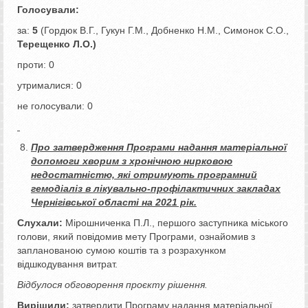
Голосували:
за:
5
(Гордюк В.Г., Гукун Г.М., Добненко Н.М., Симонок С.О.,
Терещенко Л.О.)
проти: 0
утрималися: 0
не голосували: 0
Про затвердження Програми надання матеріальної
допомоги хворим з хронічною нирковою
недостатністю, які отримують програмний
гемодіаліз в лікувально-профілактичних закладах
Чернігівської області на 2021 рік.
Слухали:
Мірошниченка П.Л., першого заступника міського
голови, який повідомив мету Програми, ознайомив з
запланованою сумою коштів та з розрахунком
відшкодування витрат.
Відбулося обговорення проєкту рішення.
Вирішили:
затвердити Програму надання матеріальної