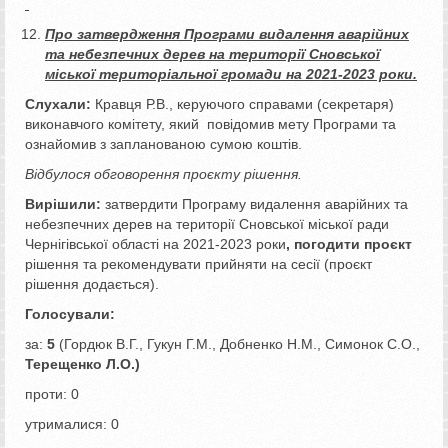
Про затвердження Програми видалення аварійних
та небезпечних дерев на території Сновської
міської територіальної громади на 2021-2023 роки.
Слухали:
Кравця Р.В., керуючого справами (секретаря)
виконавчого комітету, який повідомив мету Програми та
ознайомив з запланованою сумою коштів.
Відбулося обговорення проєкту рішення.
Вирішили:
затвердити Програму видалення аварійних та
небезпечних дерев на території Сновської міської ради
Чернігівської області на 2021-2023 роки
, погодити проєкт
рішення та рекомендувати прийняти на сесії (проєкт
рішення додається).
Голосували:
за:
5
(Гордюк В.Г., Гукун Г.М., Добненко Н.М., Симонок С.О.,
Терещенко Л.О.)
проти: 0
утрималися: 0