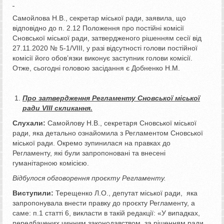
Самойлова Н.В., секретар міської ради, заявила, що
відповідно до п. 2.12 Положення про постійні комісії
Сновської міської ради, затвердженого рішенням сесії від
27.11.2020 № 5-1/VІІІ, у разі відсутності голови постійної
комісії його обов’язки виконує заступник голови комісії.
Отже, сьогодні головою засідання є Добненко Н.М.
Про затвердження Регламенту Сновської міської
ради
VIІІ скликання.
Слухали:
Самойлову Н.В., секретаря Сновської міської
ради, яка детально ознайомила з Регламентом Сновської
міської ради. Окремо зупинилася на правках до
Регламенту, які були запропоновані та внесені
гуманітарною комісією.
Відбулося обговорення проєкту Регламенту.
Виступили:
Терещенко Л.О., депутат міської ради, яка
запропонувала внести правку до проєкту Регламенту, а
саме: п.1 статті 6, викласти в такій редакції: «У випадках,
передбачених чинним законодавством, за рішенням ради