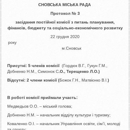
СНОВСЬКА МІСЬКА РАДА
Протокол № 3
засідання постійної комісії
з питань планування,
фінансів, бюджету та соціально-економічного розвитку
22 грудня 2020
року
м.Сновськ
Присутні: 5 членів комісії
(Гордюк В.Г., Гукун Г.М.,
Добненко Н.М., Симонок С
.О., Терещенко Л.О.)
Відсутні: 2 члени комісії
(
Божок Г.Н., Матвієнко В.І.
)
В роботі комісії приймали участь:
Медведьов О.О. – міський голова;
Добненко Н.М. – начальник відділу культури і туризму;
Коваленко О.І. – начальник Управління освіти, сім’ї, молоді
та спорту;