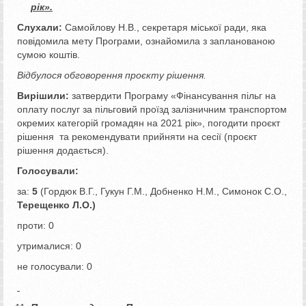
рік».
Слухали:
Самойлову Н.В., секретаря міської ради, яка
повідомила мету Програми, ознайомила з запланованою
сумою коштів.
Відбулося обговорення проєкту рішення.
Вирішили:
затвердити Програму «Фінансування пільг на
оплату послуг за пільговий проїзд залізничним транспортом
окремих категорій громадян на 2021 рік», погодити проєкт
рішення та рекомендувати прийняти на сесії (проєкт
рішення додається).
Голосували:
за:
5
(Гордюк В.Г., Гукун Г.М., Добненко Н.М., Симонок С.О.,
Терещенко Л.О.)
проти: 0
утрималися: 0
не голосували: 0