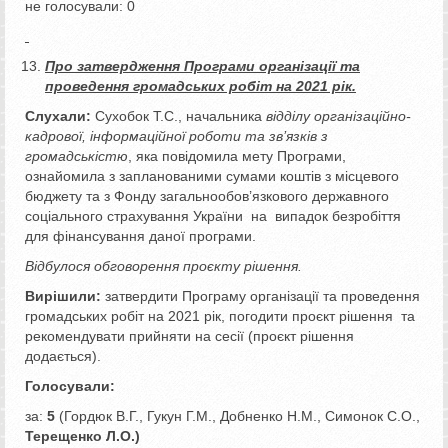
не голосували: 0
Про затвердження Програми організації та
проведення громадських робіт на 2021 рік.
Слухали:
Сухобок Т.С., начальника
відділу організаційно-
кадрової, інформаційної роботи та зв’язків з
громадськістю
, яка повідомила мету Програми,
ознайомила з запланованими сумами коштів з місцевого
бюджету та з Фонду загальнообов’язкового державного
соціального страхування України на випадок безробіття
для фінансування даної програми.
Відбулося обговорення проєкту рішення.
Вирішили:
затвердити Програму організації та проведення
громадських робіт на 2021 рік, погодити проєкт рішення та
рекомендувати прийняти на сесії (проєкт рішення
додається).
Голосували:
за:
5
(Гордюк В.Г., Гукун Г.М., Добненко Н.М., Симонок С.О.,
Терещенко Л.О.)