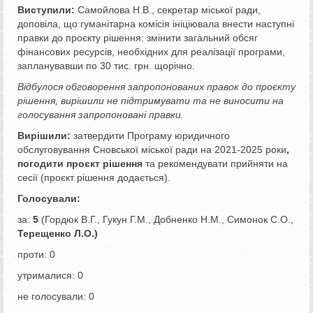
Виступили:
Самойлова Н.В., секретар міської ради,
доповіла, що гуманітарна комісія ініціювала внести наступні
правки до проєкту рішення: змінити загальний обсяг
фінансових ресурсів, необхідних для реалізації програми,
запланувавши по 30 тис. грн. щорічно.
Відбулося обговорення запропонованих правок до проєкту
рішення, вирішили не підтримувати та не виносити на
голосування запропоновані правки.
Вирішили:
затвердити Програму юридичного
обслуговування Сновської міської ради на 2021-2025 роки
,
погодити проєкт рішення
та рекомендувати прийняти на
сесії (проєкт рішення додається).
Голосували:
за:
5
(Гордюк В.Г., Гукун Г.М., Добненко Н.М., Симонок С.О.,
Терещенко Л.О.)
проти: 0
утрималися: 0
не голосували: 0