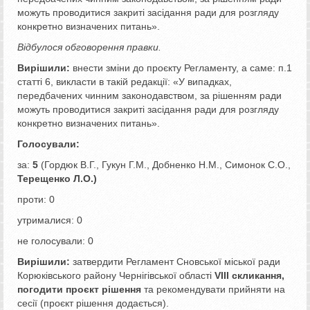
можуть проводитися закриті засідання ради для розгляду
конкретно визначених питань».
Відбулося обговорення правки.
Вирішили:
внести зміни до проєкту Регламенту, а саме: п.1
статті 6, викласти в такій редакції: «У випадках,
передбачених чинним законодавством, за рішенням ради
можуть проводитися закриті засідання ради для розгляду
конкретно визначених питань».
Голосували:
за:
5
(Гордюк В.Г., Гукун Г.М., Добненко Н.М., Симонок С.О.,
Терещенко Л.О.)
проти: 0
утрималися: 0
не голосували: 0
Вирішили:
затвердити Регламент Сновської міської ради
Корюківського району Чернігівської області
VIІІ скликання,
погодити проєкт рішення
та рекомендувати прийняти на
сесії (проєкт рішення додається).