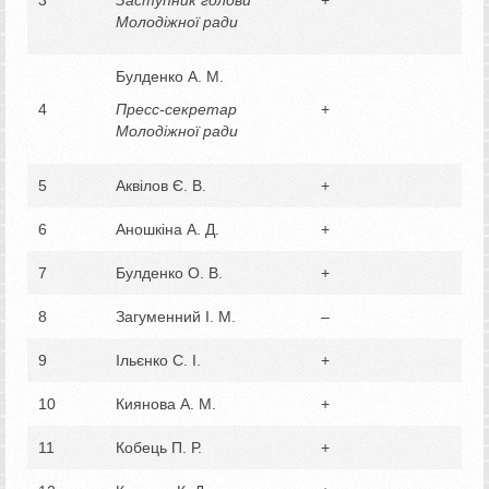
Молодіжної ради
Булденко А. М.
4
Пресс-секретар
+
Молодіжної ради
5
Аквілов Є. В.
+
6
Аношкіна А. Д.
+
7
Булденко О. В.
+
8
Загуменний І. М.
–
9
Ільєнко С. І.
+
10
Киянова А. М.
+
11
Кобець П. Р.
+