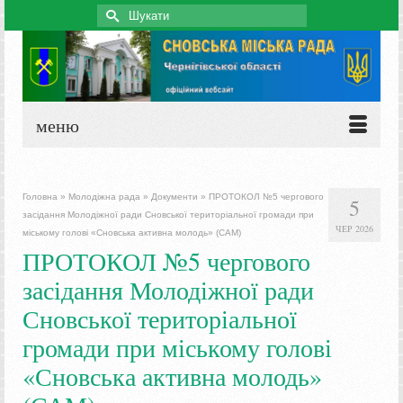
Search
for:
меню
Головна
»
Молодіжна рада
»
Документи
»
ПРОТОКОЛ №5 чергового
5
засідання Молодіжної ради Сновської територіальної громади при
ЧЕР 2026
міському голові «Сновська активна молодь» (САМ)
ПРОТОКОЛ №5 чергового
засідання Молодіжної ради
Сновської територіальної
громади при міському голові
«Сновська активна молодь»