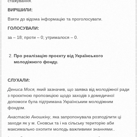
стажування.
ВИРІШИЛИ:
Взяти до відома інформацію та проголосувати.
ГОЛОСУВАЛИ:
за – 18; проти – 0; утрималося – 0.
Про реалізацію проєкту від Українського
молодіжного фонду.
СЛУХАЛИ:
Дениса Мося,
який зазначив, що заявка від молодіжної ради
з проєктною пропозицією щодо заходів з домедичної
допомоги була підтримана Українським молодіжним
фондом.
Анастасію Аношкіну
, яка запропонувала розподілити ці
заходи як у м. Сновськ та і на сільську територію аби
максимально охопити молодь важливими знаннями..