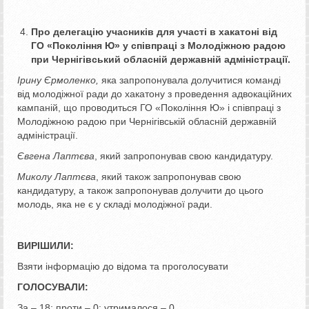
Про делегацію учасників для участі в хакатоні від
ГО «Покоління Ю» у співпраці з Молодіжною радою
при Чернігівський обласній державній адміністрації.
Ірину Єрмоленко,
яка запропонувала долучитися команді
від молодіжної ради до хакатону з проведення адвокаційних
кампаній, що проводиться ГО «Покоління Ю» і співпраці з
Молодіжною радою при Чернігівській обласній державній
адміністрації.
Євгена Лаптєва
, який запропонував свою кандидатуру.
Миколу Лаптєва
, який також запропонував свою
кандидатуру, а також запропонував долучити до цього
молодь, яка не є у складі молодіжної ради.
ВИРІШИЛИ:
Взяти інформацію до відома та проголосувати
ГОЛОСУВАЛИ:
За – 18; проти – 0; утрималося – 0.