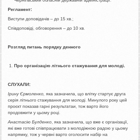
Регламент:
Виступи доповідачів – до 15 хв.;
Співдоповіді, обговорення – до 10 хв.
Розгляд питань порядку денного
Про організацію літнього стажування для молоді.
СЛУХАЛИ:
Ірину Єрмоленко,
яка зазначила, що влітку стартує друга
серія літнього стажування для молоді. Минулого року цей
проєкт показав гарні результатаи, тож варто його
продовжити у цьому році.
Анастасію Булденко
, яка зазначила, що вже є організації,
які вже готові співпрацювати з молодіжною радою у цьому
напрямку, тож у червні варто оголосити набір на