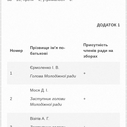
ДОДАТОК 1
Присутність
Прізвище ім’я по-
Номер
членів ради на
батькові
зборах
Єрмоленко І. В.
1
+
Голова Молодіжної ради
Мося Д. І.
2
Заступник голови
+
Молодіжної ради
Візітів А. Г.
3
Заступник голови
+