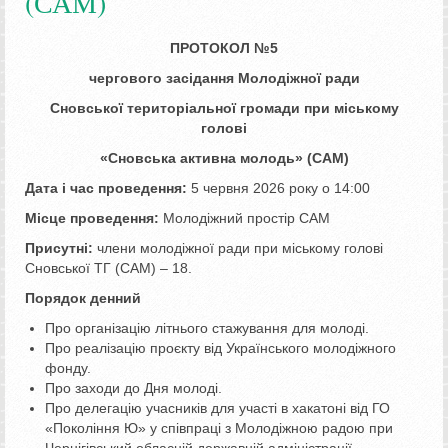
(САМ)
ПРОТОКОЛ №5
чергового засідання Молодіжної ради
Сновської територіальної громади при міському
голові
«Сновська активна молодь» (САМ)
Дата і час проведення:
5 червня 2026 року о 14:00
Місце проведення:
Молодіжний простір САМ
Присутні:
члени молодіжної ради при міському голові
Сновської ТГ (САМ) – 18.
Порядок денний
Про організацію літнього стажування для молоді.
Про реалізацію проєкту від Українського молодіжного
фонду.
Про заходи до Дня молоді.
Про делегацію учасників для участі в хакатоні від ГО
«Покоління Ю» у співпраці з Молодіжною радою при
Чернігівський обласній державній адміністрації.