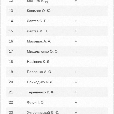
12
Козянко К. Д.
+
13
Копилов О. Ю.
–
14
Лаптєв Є. П.
+
15
Лаптєв М. П.
+
16
Малашок А. А.
+
17
Михальченко О. О.
–
18
Насінник К. Є.
–
19
Павленко А. О.
+
20
Приходько К. Д.
–
21
Терещенко В. К.
+
22
Філон І. О.
+
23
Хуторянський Є. Є.
+