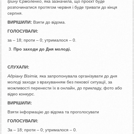
Ірину Єрмоленко
, яка зазначила, що проєкт буде
розпочинатися протягом червня і буде тривати до кінця
серпня.
ВИРІШИЛИ:
Взяти до відома.
ГОЛОСУВАЛИ:
за – 18; проти – 0; утрималося – 0.
Про заходи до Дня молоді.
СЛУХАЛИ:
Адріану Візітів,
яка запропонувала організувати до дня
молоді заходи з врахуванням без пекової ситуації, за
можливості перенести їх в онлайн, до прикладу, фото або
відео конкурс.
ВИРІШИЛИ:
Взяти інформацію до відома та проголосувати
ГОЛОСУВАЛИ:
За – 18; проти – 0; утрималося – 0.