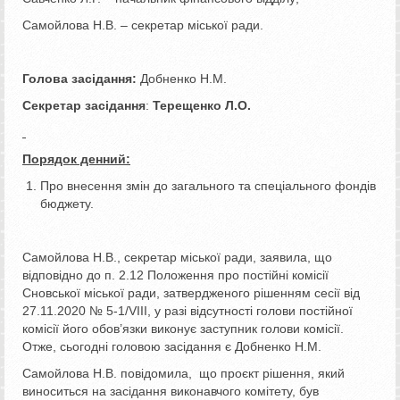
Самойлова Н.В. – секретар міської ради.
Голова засідання:
Добненко Н.М.
Секретар засідання
:
Терещенко Л.О.
Порядок денний:
Про внесення змін до загального та спеціального фондів
бюджету.
Самойлова Н.В., секретар міської ради, заявила, що
відповідно до п. 2.12 Положення про постійні комісії
Сновської міської ради, затвердженого рішенням сесії від
27.11.2020 № 5-1/VІІІ, у разі відсутності голови постійної
комісії його обов’язки виконує заступник голови комісії.
Отже, сьогодні головою засідання є Добненко Н.М.
Самойлова Н.В. повідомила, що проєкт рішення, який
виноситься на засідання виконавчого комітету, був