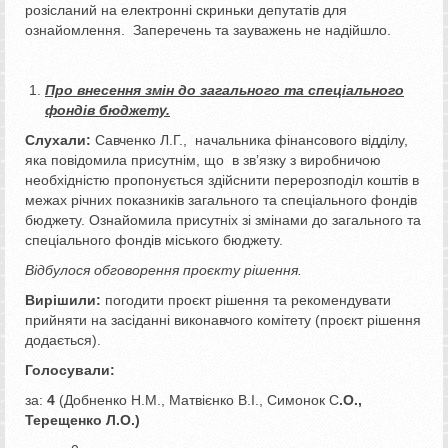
розісланий на електронні скриньки депутатів для
ознайомлення. Заперечень та зауважень не надійшло.
Про внесення змін до загального та спеціального
фондів бюджету.
Слухали:
Савченко Л.Г., начальника фінансового відділу,
яка повідомила присутнім, що в зв’язку з виробничою
необхідністю пропонується здійснити перерозподіл коштів в
межах річних показників загального та спеціального фондів
бюджету. Ознайомила присутніх зі змінами до загального та
спеціального фондів міського бюджету.
Відбулося обговорення проєкту рішення.
Вирішили:
погодити проєкт рішення та рекомендувати
прийняти на засіданні виконавчого комітету (проєкт рішення
додається).
Голосували:
за:
4
(Добненко Н.М., Матвієнко В.І., Симонок С
.О.,
Терещенко Л.О.)