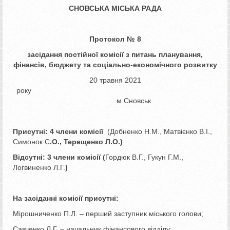
СНОВСЬКА МІСЬКА РАДА
Протокол № 8
засідання постійної комісії
з питань планування,
фінансів, бюджету та соціально-економічного розвитку
20 травня 2021
року
м.Сновськ
Присутні: 4 члени комісії
(Добненко Н.М., Матвієнко В.І.,
Симонок С
.О.,
Терещенко Л.О.)
Відсутні: 3 члени комісії
(
Гордюк В.Г., Гукун Г.М.,
Логвиненко Л.Г.
)
На засіданні комісії присутні:
Мірошниченко П.Л. – перший заступник міського голови;
Савченко Л.Г. – начальник фінансового відділу;