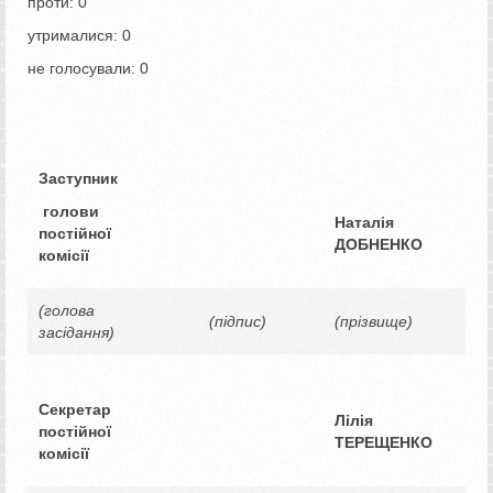
проти: 0
утрималися: 0
не голосували: 0
Заступник
голови
Наталія
постійної
ДОБНЕНКО
комісії
(голова
(підпис)
(прізвище)
засідання)
Секретар
Лілія
постійної
ТЕРЕЩЕНКО
комісії