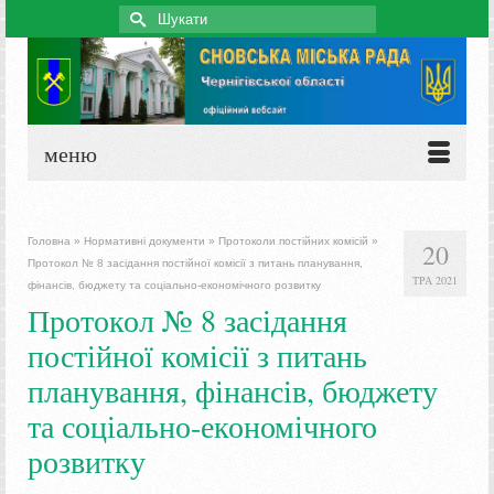
Search
for:
меню
Головна
»
Нормативні документи
»
Протоколи постійних комісій
»
20
Протокол № 8 засідання постійної комісії з питань планування,
ТРА 2021
фінансів, бюджету та соціально-економічного розвитку
Протокол № 8 засідання
постійної комісії з питань
планування, фінансів, бюджету
та соціально-економічного
розвитку