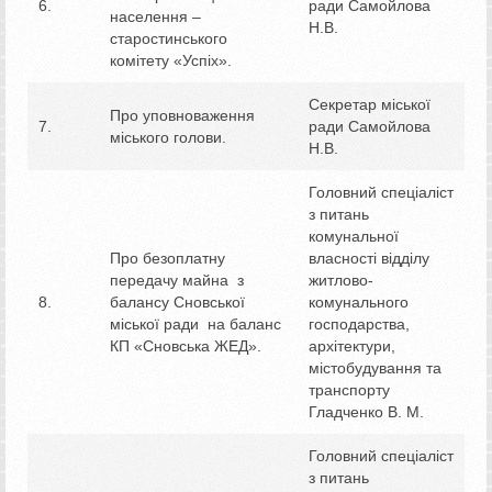
6.
ради Самойлова
населення –
Н.В.
старостинського
комітету «Успіх».
Секретар міської
Про уповноваження
7.
ради Самойлова
міського голови.
Н.В.
Головний спеціаліст
з питань
комунальної
Про безоплатну
власності відділу
передачу майна з
житлово-
8.
балансу Сновської
комунального
міської ради на баланс
господарства,
КП «Сновська ЖЕД».
архітектури,
містобудування та
транспорту
Гладченко В. М.
Головний спеціаліст
з питань