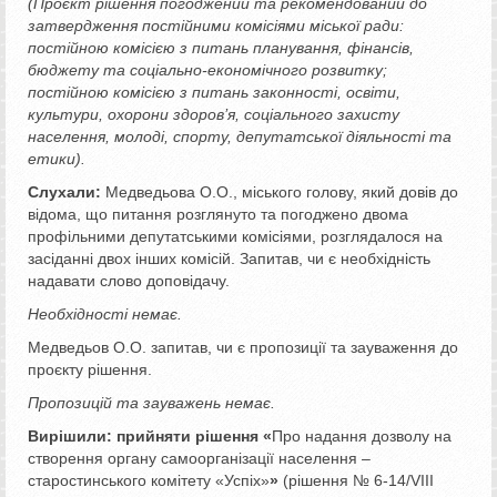
(Проєкт рішення погоджений та рекомендований до
затвердження постійними комісіями міської ради:
постійною комісією з питань планування, фінансів,
бюджету та соціально-економічного розвитку;
постійною комісією з питань законності, освіти,
культури, охорони здоров’я, соціального захисту
населення, молоді, спорту, депутатської діяльності та
етики).
Слухали:
Медведьова О.О., міського голову, який довів до
відома, що питання розглянуто та погоджено двома
профільними депутатськими комісіями, розглядалося на
засіданні двох інших комісій. Запитав, чи є необхідність
надавати слово доповідачу.
Необхідності немає.
Медведьов О.О. запитав, чи є пропозиції та зауваження до
проєкту рішення.
Пропозицій та зауважень немає.
Вирішили:
прийняти рішення «
Про надання дозволу на
створення органу самоорганізації населення –
старостинського комітету «Успіх»
»
(рішення № 6-14/VІІІ