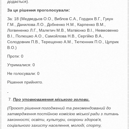
додається).
За це рішення проголосували:
За: 18 (Медведьов О.О., Виблов С.А., Гордюк В.Г., Гукун
Г.М., Данилова Л.О., Добненко Н.М., Карпенко В.М.,
Логвиненко Л.Г., Малетич М.В., Матвієнко В.І., Невмовенко
В.І., Полюшко А.О., Самойлова Н.В., Сергійко В.А.,
Солодовник П.В., Терещенко А.М., Тютюнник П.О., Цуприк
В.О.)
Проти: 0
Утрималися: 0
Не голосували: 0
Рішення прийнято.
Про уповноваження міського голови.
(Проєкт рішення погоджений та рекомендований до
затвердження постійною комісією міської ради з питань
законності, освіти, культури, охорони здоров’я,
соціального захисту населення, молоді, спорту,