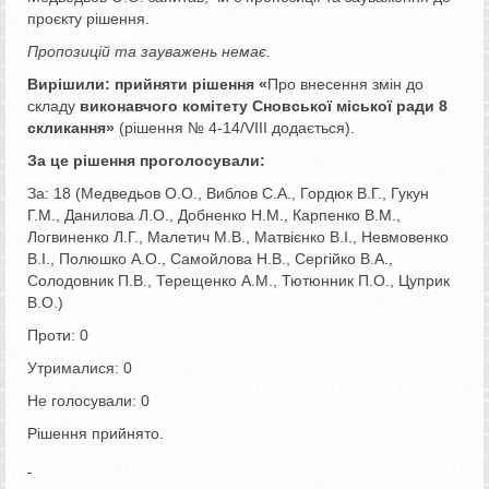
проєкту рішення.
Пропозицій та зауважень немає.
Вирішили:
прийняти рішення «
Про внесення змін до
складу
виконавчого комітету Сновської міської ради 8
скликання
»
(рішення № 4-14/VІІІ додається).
За це рішення проголосували:
За: 18 (Медведьов О.О., Виблов С.А., Гордюк В.Г., Гукун
Г.М., Данилова Л.О., Добненко Н.М., Карпенко В.М.,
Логвиненко Л.Г., Малетич М.В., Матвієнко В.І., Невмовенко
В.І., Полюшко А.О., Самойлова Н.В., Сергійко В.А.,
Солодовник П.В., Терещенко А.М., Тютюнник П.О., Цуприк
В.О.)
Проти: 0
Утрималися: 0
Не голосували: 0
Рішення прийнято.