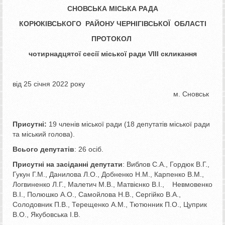
СНОВСЬКА МІСЬКА РАДА
КОРЮКІВСЬКОГО РАЙОНУ ЧЕРНІГІВСЬКОЇ ОБЛАСТІ
ПРОТОКОЛ
чотирнадцятої сесії
міської ради VIIІ скликання
від 25 січня 2022 року
м. Сновськ
Присутні:
19 членів міської ради (18 депутатів міської ради
та міський голова).
Всього депутатів
: 26 осіб.
Присутні на засіданні депутати
: Виблов С.А., Гордюк В.Г.,
Гукун Г.М., Данилова Л.О., Добненко Н.М., Карпенко В.М.,
Логвиненко Л.Г., Малетич М.В., Матвієнко В.І., Невмовенко
В.І., Полюшко А.О., Самойлова Н.В., Сергійко В.А.,
Солодовник П.В., Терещенко А.М., Тютюнник П.О., Цуприк
В.О., Якубовська І.В.