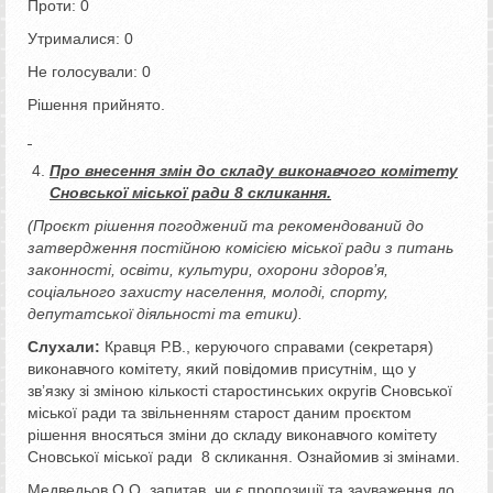
Проти: 0
Утрималися: 0
Не голосували: 0
Рішення прийнято.
Про внесення змін до складу
виконавчого комітету
Сновської міської ради 8 скликання
.
(Проєкт рішення погоджений та рекомендований до
затвердження постійною комісією міської ради з питань
законності, освіти, культури, охорони здоров’я,
соціального захисту населення, молоді, спорту,
депутатської діяльності та етики).
Слухали:
Кравця Р.В., керуючого справами (секретаря)
виконавчого комітету, який повідомив присутнім, що у
зв’язку зі зміною кількості старостинських округів Сновської
міської ради та звільненням старост даним проєктом
рішення вносяться зміни до складу виконавчого комітету
Сновської міської ради 8 скликання. Ознайомив зі змінами.
Медведьов О.О. запитав, чи є пропозиції та зауваження до