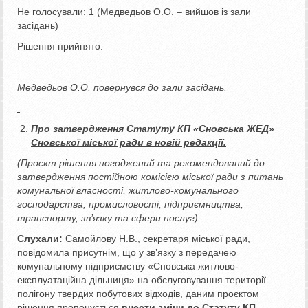
Не голосували: 1 (Медведьов О.О. – вийшов із зали
засідань)
Рішення прийнято.
Медведьов О.О. повернувся до зали засідань.
Про затвердження Статуту КП «Сновська ЖЕД»
Сновської міської ради в новій редакції.
(Проєкт рішення погоджений та рекомендований до
затвердження постійною комісією міської ради з питань
комунальної власності, житлово-комунального
господарства, промисловості, підприємництва,
транспорту, зв’язку та сфери послуг).
Слухали:
Самойлову Н.В., секретаря міської ради,
повідомила присутнім, що у зв’язку з передачею
комунальному підприємству «Сновська житлово-
експлуатаційна дільниця» на обслуговування території
полігону твердих побутових відходів, даним проєктом
рішення пропонується
внести зміни до Статуту КП