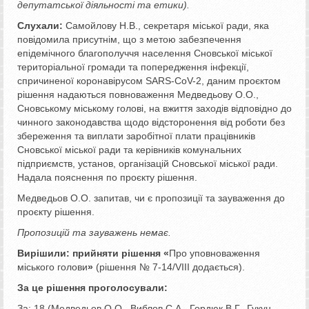
депутатської діяльності та етики).
Слухали:
Самойлову Н.В., секретаря міської ради, яка
повідомила присутнім, що з метою забезпечення
епідемічного благополуччя населення Сновської міської
територіальної громади та попередження інфекції,
спричиненої коронавірусом SARS-CoV-2, даним проєктом
рішення надаються повноваження Медведьову О.О.,
Сновському міському голові, на вжиття заходів відповідно до
чинного законодавства щодо відсторонення від роботи без
збереження та виплати заробітної плати працівників
Сновської міської ради та керівників комунальних
підприємств, установ, організацій Сновської міської ради.
Надала пояснення по проєкту рішення.
Медведьов О.О. запитав, чи є пропозиції та зауваження до
проєкту рішення.
Пропозицій та зауважень немає.
Вирішили:
прийняти рішення «
Про уповноваження
міського голови
»
(рішення № 7-14/VІІІ додається).
За це рішення проголосували:
За: 18 (Медведьов О.О., Виблов С.А., Гордюк В.Г., Гукун