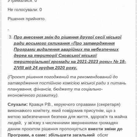
Утрималися: 0
Не голосували: 0
Рішення прийнято.
Про внесення змін до рішення другої сесії міської
ради восьмого скликання
«
Про затвердження
Програми видалення аварійних та небезпечних
дерев на території Сновської міської
територіальної громади на 2021-2023 роки» № 18-
2/VIII від 24 грудня 2020 року.
(Проєкт рішення погоджений та рекомендований до
затвердження постійною комісією міської ради з питань
планування, фінансів, бюджету та соціально-
економічного розвитку).
Слухали:
Кравця Р.В., керуючого справами (секретаря)
виконавчого комітету, який повідомив присутнім, що з
метою забезпечення безпеки для життя, здоров’я та майна
людей, у зв’язку з численними зверненнями громадян
даним проєктом рішення пропонується
внести зміни до
Програми, а саме: збільшити загальний
обсяг