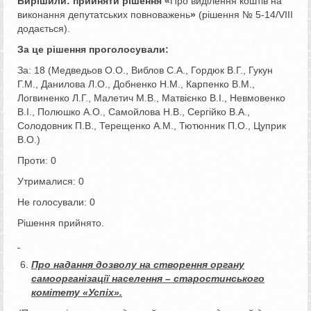
Вирішили:
прийняти рішення «
Про виділення коштів на
виконання депутатських повноважень
»
(рішення № 5-14/VІІІ
додається).
За це рішення проголосували:
За: 18 (Медведьов О.О., Виблов С.А., Гордюк В.Г., Гукун
Г.М., Данилова Л.О., Добненко Н.М., Карпенко В.М.,
Логвиненко Л.Г., Малетич М.В., Матвієнко В.І., Невмовенко
В.І., Полюшко А.О., Самойлова Н.В., Сергійко В.А.,
Солодовник П.В., Терещенко А.М., Тютюнник П.О., Цуприк
В.О.)
Проти: 0
Утрималися: 0
Не голосували: 0
Рішення прийнято.
Про надання дозволу на створення органу
самоорганізації населення – старостинського
комітету «Успіх».