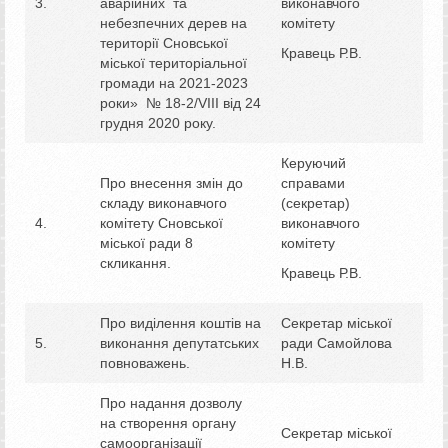
3.
аварійних та
виконавчого
небезпечних дерев на
комітету
території Сновської
Кравець Р.В.
міської територіальної
громади на 2021-2023
роки» № 18-2/VIII від 24
грудня 2020 року.
Керуючий
Про внесення змін до
справами
складу виконавчого
(секретар)
4.
комітету Сновської
виконавчого
міської ради 8
комітету
скликання.
Кравець Р.В.
Про виділення коштів на
Секретар міської
5.
виконання депутатських
ради Самойлова
повноважень.
Н.В.
Про надання дозволу
на створення органу
Секретар міської
самоорганізації