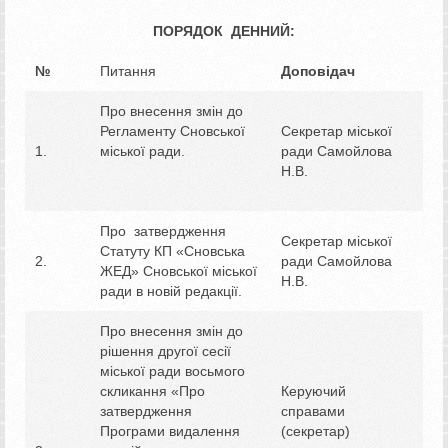
ПОРЯДОК ДЕННИЙ:
№
Питання
Доповідач
Про внесення змін до
Регламенту Сновської
Секретар міської
1.
міської ради.
ради Самойлова
Н.В.
Про затвердження
Секретар міської
Статуту КП «Сновська
2.
ради Самойлова
ЖЕД» Сновської міської
Н.В.
ради в новій редакції.
Про внесення змін до
рішення другої сесії
міської ради восьмого
скликання «Про
Керуючий
затвердження
справами
Програми видалення
(секретар)