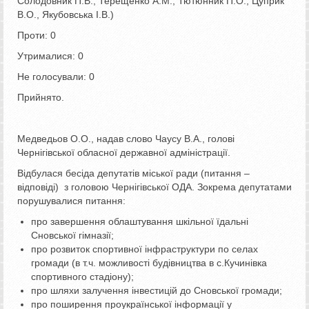
Солодовник П.В., Терещенко А.М., Тютюнник П.О., Цуприк
В.О., Якубовська І.В.)
Проти: 0
Утрималися: 0
Не голосували: 0
Прийнято.
Медведьов О.О., надав слово Чаусу В.А., голові
Чернігівської обласної державної адміністрації.
Відбулася бесіда депутатів міської ради (питання –
відповіді) з головою Чернігівської ОДА. Зокрема депутатами
порушувалися питання:
про завершення облаштування шкільної їдальні
Сновської гімназії;
про розвиток спортивної інфраструктури по селах
громади (в т.ч. можливості будівництва в с.Кучинівка
спортивного стадіону);
про шляхи залучення інвестицій до Сновської громади;
про поширення проукраїнської інформації у