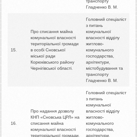
транспорту
Гладченко В. М.
Головний спеціаліст
з питань
Про списання майна
комунальної
комунальної власності
власності відділу
територіальної громади
житлово-
15.
в особі Сновської
комунального
міської ради
господарства,
Корюківського району
архітектури,
Чернігівської області.
містобудування та
транспорту
Гладченко В. М.
Головний спеціаліст
з питань
комунальної
Про надання дозволу
власності відділу
КНП «Сновська ЦРЛ» на
житлово-
16.
списання майна
комунального
комунальної власності
господарства,
територіальної громади.
архітектури,