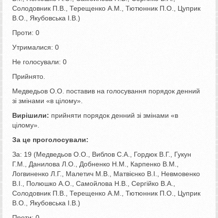
Солодовник П.В., Терещенко А.М., Тютюнник П.О., Цуприк
В.О., Якубовська І.В.)
Проти: 0
Утрималися: 0
Не голосували: 0
Прийнято.
Медведьов О.О. поставив на голосування порядок денний
зі змінами «в цілому».
Вирішили:
прийняти порядок денний зі змінами «в
цілому».
За це проголосували:
За: 19 (Медведьов О.О., Виблов С.А., Гордюк В.Г., Гукун
Г.М., Данилова Л.О., Добненко Н.М., Карпенко В.М.,
Логвиненко Л.Г., Малетич М.В., Матвієнко В.І., Невмовенко
В.І., Полюшко А.О., Самойлова Н.В., Сергійко В.А.,
Солодовник П.В., Терещенко А.М., Тютюнник П.О., Цуприк
В.О., Якубовська І.В.)
Проти: 0