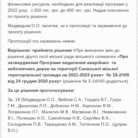
фінансових ресурсів, необхідних для реалізації програми у
2022 році, з 350 тис. грн. до 400 тис. грн. Надав пояснення
по проєкту рішення.
Медведьов О.О. запитав, чи є пропозиції та зауваження до
проєкту рішення.
Пропозицій та зауважень немає.
Вирішили:
прийняти рішення «
Про внесення змін до
рішення другої сесії міської ради восьмого скликання «
Про
затвердження Програми видалення аварійних та
небезпечних дерев на території Сновської міської
територіальної громади на 2021-2023 роки» № 18-2/VIII
від 24 грудня 2020 року
»
(рішення № 3-14/VІІІ додається).
За це рішення проголосували:
За: 18 (Медведьов О.О., Виблов С.А., Гордюк В.Г., Гукун
Г.М., Данилова Л.О., Добненко Н.М., Карпенко В.М.,
Логвиненко Л.Г., Малетич М.В., Матвієнко В.І., Невмовенко
В.І., Полюшко А.О., Самойлова Н.В., Сергійко В.А.,
Солодовник П.В., Терещенко А.М., Тютюнник П.О., Цуприк
В.О.)