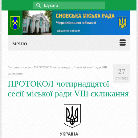
Search
for:
меню
Головна
»
сесія
»
ПРОТОКОЛ чотирнадцятої сесії міської ради VIIІ
27
скликання
СІЧ 2022
ПРОТОКОЛ чотирнадцятої
сесії міської ради VIIІ скликання
УКРАЇНА