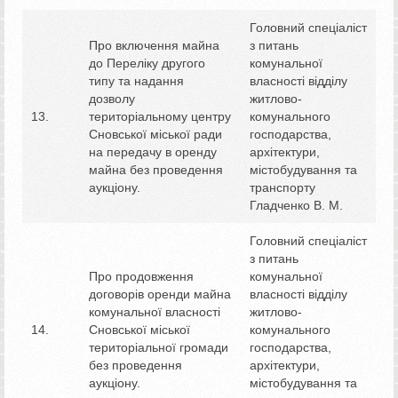
Головний спеціаліст
Про включення майна
з питань
до Переліку другого
комунальної
типу та надання
власності відділу
дозволу
житлово-
13.
територіальному центру
комунального
Сновської міської ради
господарства,
на передачу в оренду
архітектури,
майна без проведення
містобудування та
аукціону.
транспорту
Гладченко В. М.
Головний спеціаліст
з питань
Про продовження
комунальної
договорів оренди майна
власності відділу
комунальної власності
житлово-
14.
Сновської міської
комунального
територіальної громади
господарства,
без проведення
архітектури,
аукціону.
містобудування та