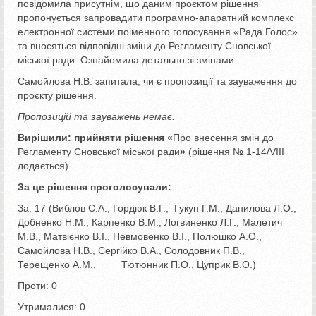
повідомила присутнім, що даним проєктом рішення
пропонується запровадити програмно-апаратний комплекс
електронної системи поіменного голосування «Рада Голос»
та вносяться відповідні зміни до Регламенту Сновської
міської ради. Ознайомила детально зі змінами.
Самойлова Н.В. запитала, чи є пропозиції та зауваження до
проєкту рішення.
Пропозицій та зауважень немає.
Вирішили:
прийняти рішення «
Про внесення змін до
Регламенту Сновської міської ради
»
(рішення № 1-14/VІІІ
додається).
За це рішення проголосували:
За: 17 (Виблов С.А., Гордюк В.Г., Гукун Г.М., Данилова Л.О.,
Добненко Н.М., Карпенко В.М., Логвиненко Л.Г., Малетич
М.В., Матвієнко В.І., Невмовенко В.І., Полюшко А.О.,
Самойлова Н.В., Сергійко В.А., Солодовник П.В.,
Терещенко А.М., Тютюнник П.О., Цуприк В.О.)
Проти: 0
Утрималися: 0