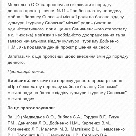
Медведьов О.О. запропонував виключити з порядку
денного проєкт рішення №11 «Про безоплатну передачу
майна з балансу Сновської міської ради на баланс відділу
культури і туризму Сновської міської ради» (частина
адміністративного приміщення Суничненського старостату
в с. Низківка) в зв’язку з необхідністю доопрацювання та за
заявою начальника відділу культури і туризму Добненко
Н.М., яка подавала даний проєкт рішення на сесію.
Запитав, чи є ще пропозиції щодо внесення змін до порядку
денного.
Пропозицій немає.
Вирішили:
виключити з порядку денного проєкт рішення
«Про безоплатну передачу майна з балансу Сновської
міської ради на баланс відділу культури і туризму Сновської
міської ради».
За це проголосували:
За: 19 (Медведьов О.О., Виблов С.А., Гордюк В.Г., Гукун
Г.М., Данилова Л.О., Добненко Н.М., Карпенко В.М.,
Логвиненко Л.Г., Малетич М.В., Матвієнко В.І., Невмовенко
В.І., Полюшко А.О., Самойлова Н.В., Сергійко В.А.,