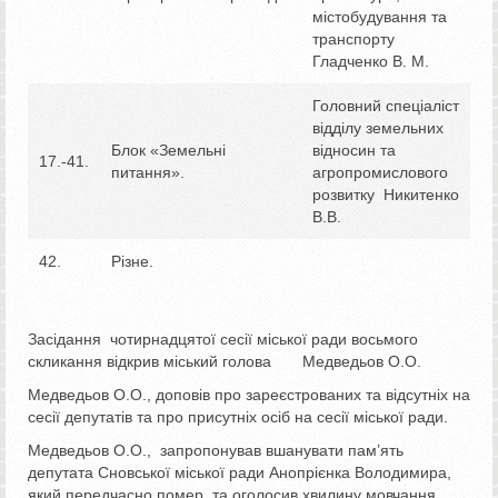
містобудування та
транспорту
Гладченко В. М.
Головний спеціаліст
відділу земельних
Блок «Земельні
відносин та
17.-41.
питання».
агропромислового
розвитку Никитенко
В.В.
42.
Різне.
Засідання чотирнадцятої сесії міської ради восьмого
скликання відкрив міський голова Медведьов О.О.
Медведьов О.О., доповів про зареєстрованих та відсутніх на
сесії депутатів та про присутніх осіб на сесії міської ради.
Медведьов О.О., запропонував вшанувати пам’ять
депутата Сновської міської ради Анопрієнка Володимира,
який передчасно помер, та оголосив хвилину мовчання.