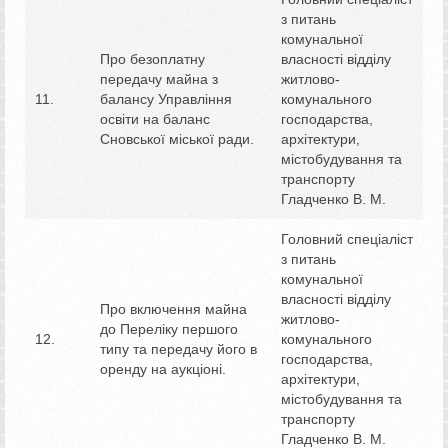
з питань
комунальної
Про безоплатну
власності відділу
передачу майна з
житлово-
11.
балансу Управління
комунального
освіти на баланс
господарства,
Сновської міської ради.
архітектури,
містобудування та
транспорту
Гладченко В. М.
Головний спеціаліст
з питань
комунальної
власності відділу
Про включення майна
житлово-
до Переліку першого
12.
комунального
типу та передачу його в
господарства,
оренду на аукціоні.
архітектури,
містобудування та
транспорту
Гладченко В. М.