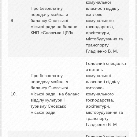
комунальної
Про безоплатну
власності відділу
передачу майна з
житлово-
9.
балансу Сновської
комунального
міської ради на баланс
господарства,
КНП «Сновська ЦРЛ».
архітектури,
містобудування та
транспорту
Гладченко В. М.
Головний спеціаліст
з питань
Про безоплатну
комунальної
передачу майна з
власності відділу
балансу Сновської
житлово-
10.
міської ради на баланс
комунального
відділу культури і
господарства,
туризму Сновської
архітектури,
міської ради.
містобудування та
транспорту
Гладченко В. М.
Головний спеціаліст