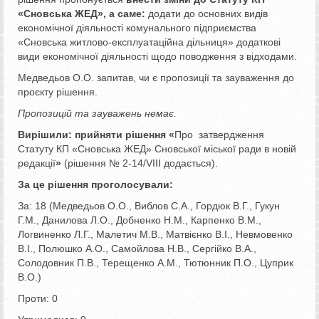
«Сновська ЖЕД», а саме:
додати до основних видів
економічної діяльності комунального підприємства
«Сновська житлово-експлуатаційна дільниця» додаткові
види економічної діяльності щодо поводження з відходами.
Медведьов О.О. запитав, чи є пропозиції та зауваження до
проєкту рішення.
Пропозицій та зауважень немає.
Вирішили:
прийняти рішення «
Про затвердження
Статуту КП «Сновська ЖЕД» Сновської міської ради в новій
редакції
»
(рішення № 2-14/VІІІ додається).
За це рішення проголосували:
За: 18 (Медведьов О.О., Виблов С.А., Гордюк В.Г., Гукун
Г.М., Данилова Л.О., Добненко Н.М., Карпенко В.М.,
Логвиненко Л.Г., Малетич М.В., Матвієнко В.І., Невмовенко
В.І., Полюшко А.О., Самойлова Н.В., Сергійко В.А.,
Солодовник П.В., Терещенко А.М., Тютюнник П.О., Цуприк
В.О.)
Проти: 0