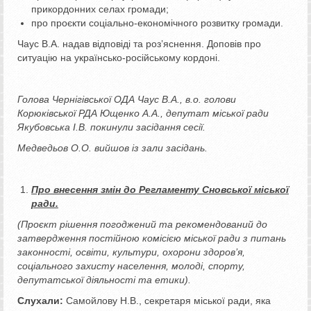
прикордонних селах громади;
про проєкти соціально-економічного розвитку громади.
Чаус В.А. надав відповіді та роз’яснення. Доповів про
ситуацію на українсько-російському кордоні.
Голова Чернігівської ОДА Чаус В.А., в.о. голови
Корюківської РДА Ющенко А.А., депутат міської ради
Якубовська І.В. покинули засідання сесії.
Медведьов О.О. вийшов із зали засідань.
Про внесення змін до Регламенту Сновської міської
ради.
(Проєкт рішення погоджений та рекомендований до
затвердження постійною комісією міської ради з питань
законності, освіти, культури, охорони здоров’я,
соціального захисту населення, молоді, спорту,
депутатської діяльності та етики).
Слухали:
Самойлову Н.В., секретаря міської ради, яка