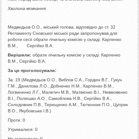
Хвилина мовчання.
Медведьов О.О., міський голова, відповідно до ст. 32
Регламенту Сновської міської ради запропонував для
роботи сесії обрати лічильну комісію у складі: Карпенко
В.М., Сергійко В.А.
Вирішили:
обрати лічильну комісію у складі: Карпенко
В.М., Сергійко В.А.
За це проголосували:
За: 19 (Медведьов О.О., Виблов С.А., Гордюк В.Г., Гукун
Г.М., Данилова Л.О., Добненко Н.М., Карпенко В.М.,
Логвиненко Л.Г., Малетич М.В., Матвієнко В.І., Невмовенко
В.І., Полюшко А.О., Самойлова Н.В., Сергійко В.А.,
Солодовник П.В., Терещенко А.М., Тютюнник П.О., Цуприк
В.О., Якубовська І.В.)
Проти: 0
Утрималися: 0
Не голосували: 0