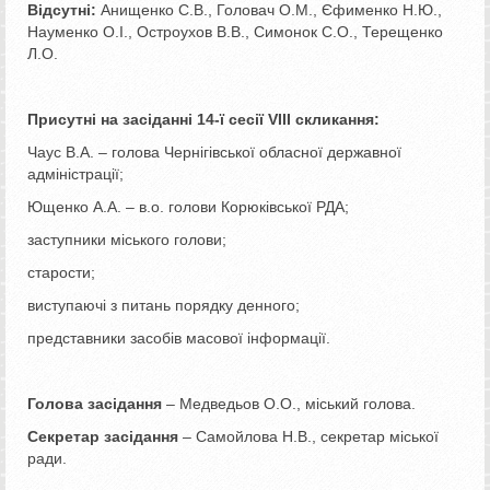
Відсутні:
Анищенко С.В., Головач О.М., Єфименко Н.Ю.,
Науменко О.І., Остроухов В.В., Симонок С.О., Терещенко
Л.О.
Присутні на засіданні 14-ї сесії VIIІ скликання:
Чаус В.А. – голова Чернігівської обласної державної
адміністрації;
Ющенко А.А. – в.о. голови Корюківської РДА;
заступники міського голови;
старости;
виступаючі з питань порядку денного;
представники засобів масової інформації.
Голова засідання
– Медведьов О.О., міський голова.
Секретар засідання
– Самойлова Н.В., секретар міської
ради.