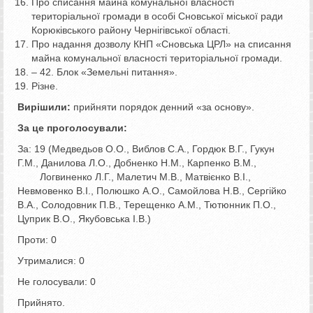
Про списання майна комунальної власності
територіальної громади в особі Сновської міської ради
Корюківського району Чернігівської області.
Про надання дозволу КНП «Сновська ЦРЛ» на списання
майна комунальної власності територіальної громади.
– 42. Блок «Земельні питання».
Різне.
Вирішили:
прийняти порядок денний «за основу».
За це проголосували:
За: 19 (Медведьов О.О., Виблов С.А., Гордюк В.Г., Гукун
Г.М., Данилова Л.О., Добненко Н.М., Карпенко В.М.,
Логвиненко Л.Г., Малетич М.В., Матвієнко В.І.,
Невмовенко В.І., Полюшко А.О., Самойлова Н.В., Сергійко
В.А., Солодовник П.В., Терещенко А.М., Тютюнник П.О.,
Цуприк В.О., Якубовська І.В.)
Проти: 0
Утрималися: 0
Не голосували: 0
Прийнято.