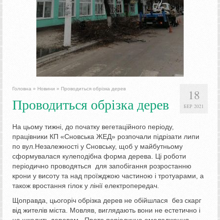
Головна
»
Новини
»
Проводиться обрізка дерев
18
Проводиться обрізка дерев
БЕР 2021
На цьому тижні, до початку вегетаційного періоду,
працівники КП «Сновська ЖЕД» розпочали підрізати липи
по вул.Незалежності у Сновську, щоб у майбутньому
сформувалася кулеподібна форма дерева. Ці роботи
періодично проводяться для запобігання розростанню
крони у висоту та над проїжджою частиною і тротуарами, а
також вростання гілок у лінії електропередач.
Щоправда, цьогоріч обрізка дерев не обійшлася без скарг
від жителів міста. Мовляв, виглядають вони не естетично і
це шкодить деревам. Проте періодичне омолодження