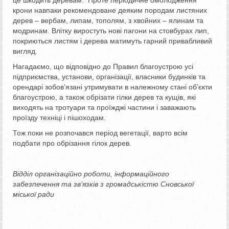
крони навпаки рекомендоване деяким породам листяних
дерев – вербам, липам, тополям, з хвойних – ялинам та
модринам. Влітку виростуть нові пагони на стовбурах лип,
покриються листям і дерева матимуть гарний привабливий
вигляд.
Нагадаємо, що відповідно до Правил благоустрою усі
підприємства, установи, організації, власники будинків та
орендарі зобов’язані утримувати в належному стані об’єкти
благоустрою, а також обрізати гілки дерев та кущів, які
виходять на тротуари та проїжджі частини і заважають
проїзду техніці і пішоходам.
Тож поки не розпочався період вегетації, варто всім
подбати про обрізання гілок дерев.
Відділ організаційно роботи, інформаційного
забезпечення та зв’язків з громадськістю
Сновської
міської ради