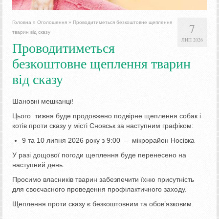
Головна
»
Оголошення
»
Проводитиметься безкоштовне щеплення
7
тварин від сказу
ЛИП 2026
Проводитиметься
безкоштовне щеплення тварин
від сказу
Шановні мешканці!
Цього тижня буде продовжено подвірне щеплення собак і
котів проти сказу у місті Сновськ за наступним графіком:
9 та 10 липня 2026 року з 9:00 – мікрорайон Носівка
У разі дощової погоди щеплення буде перенесено на
наступний день.
Просимо власників тварин забезпечити їхню присутність
для своєчасного проведення профілактичного заходу.
Щеплення проти сказу є безкоштовним та обов’язковим.