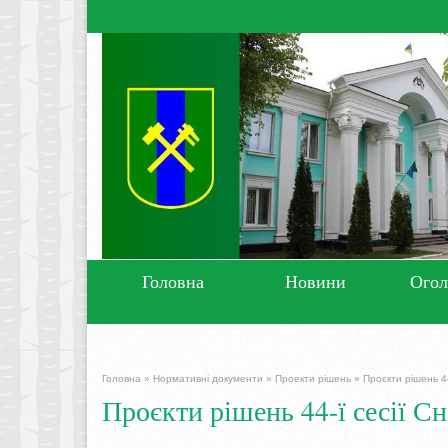
Головна
Новини
Ого
Головна
»
Нормативні документи
»
Проекти рішень
»
Проєкти рішень 44
Проєкти рішень 44-ї сесії Сн