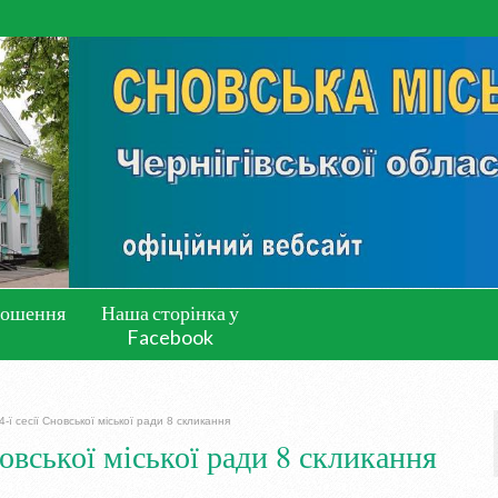
лошення
Наша сторінка у
Facebook
-ї сесії Сновської міської ради 8 скликання
овської міської ради 8 скликання