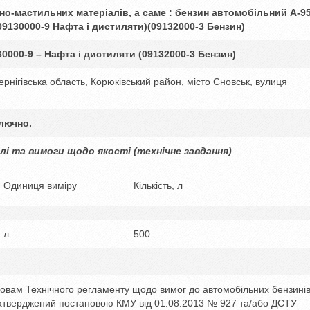
о-мастильних матеріалів, а саме : бензин автомобільний А-95
 09130000-9 Нафта і дистиляти)(09132000-3 Бензин)
30000-9 – Нафта і дистиляти
(09132000-3 Бензин)
ернігівська область, Корюківський район, місто Сновськ, вулиця
лючно.
влі та вимоги щодо якості (технічне завдання)
Одиниця виміру
Кількість, л
л
500
мовам Технічного регламенту щодо вимог до автомобільних бензинів
 затверджений постановою КМУ від 01.08.2013 № 927 та/або ДСТУ