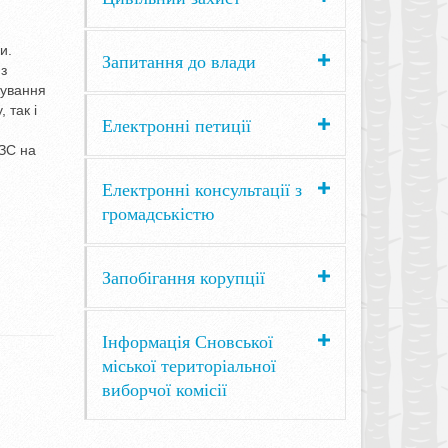
и.
Запитання до влади
 з
кування
 так і
Електронні петиції
АЗС на
Електронні консультації з
громадськістю
Запобігання корупції
Інформація Сновської
міської територіальної
виборчої комісії