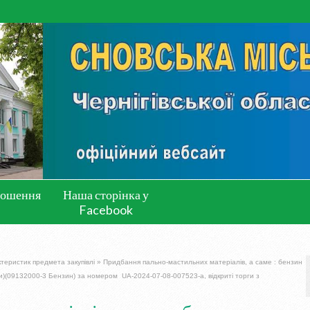
лошення
Наша сторінка у
Facebook
ктеристик предмета закупівлі
»
Придбання пально-мастильних матеріалів, а саме : бензин
и)(09132000-3 Бензин) за номером UA-2024-07-08-007523-a, відкриті торги з