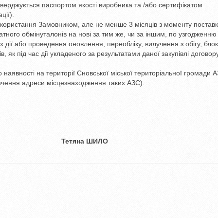
ідтверджується паспортом якості виробника та /або сертифікатом
ції).
 використання Замовником, але не менше 3 місяців з моменту поставк
ного обмінуталонів на нові за тим же, чи за іншим, по узгодженню
х дії або проведення оновлення, переобліку, вилучення з обігу, бло
, як під час дії укладеного за результатами даної закупівлі договору,
наявності на території Сновської міської територіальної громади 
начення адреси місцезнаходження таких АЗС).
жена особа Тетяна ШИЛО