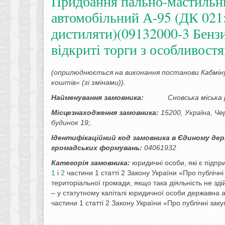
Придбання пально-мастильних
автомобільний А-95 (ДК 021
дистиляти)(09132000-3 Бенз
відкриті торги з особливост
(оприлюднюється на виконання постанови Кабмін
коштів» (зі змінами))
.
Найменування замовника:
Сновська міська рада
Місцезнаходження замовника:
15200, Україна, Че
будинок 19;.
Ідентифікаційний код замовника в Єдиному дер
громадських формувань:
04061932
Категорія замовника:
юридичні особи, які є підпр
1
і
2
частини 1 статті 2 Закону України «Про публічні
територіальної громади, якщо така діяльність не зді
– у статутному капіталі юридичної особи державна аб
частини 1 статті 2 Закону України «Про публічні закуп