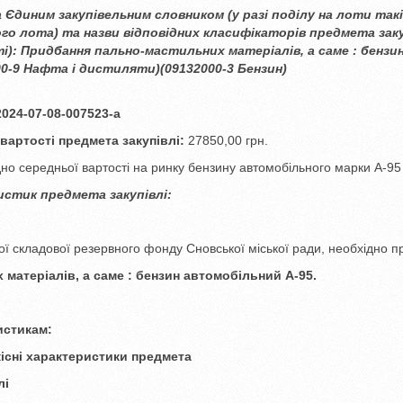
а Єдиним закупівельним словником (у разі поділу на лоти такі
го лота) та назви відповідних класифікаторів предмета закуп
і):
Придбання пально-мастильних матеріалів, а саме : бензи
00-9 Нафта і дистиляти)(09132000-3 Бензин)
024-07-08-007523-a
вартості предмета закупівлі:
27850,00 грн.
ідно середньої вартості на ринку бензину автомобільного марки А-95
истик предмета закупівлі:
ї складової резервного фонду Сновської міської ради, необхідно п
матеріалів, а саме : бензин автомобільний А-95.
истикам:
ькісні характеристики предмета
лі