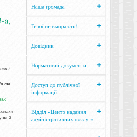
Наша громада
-a,
Герої не вмирають!
Довідник
Нормативні документи
ності
Доступ до публічної
ів та
інформації
тах
Відділ «Центр надання
 ознаки
ункт 3
адміністративних послуг»