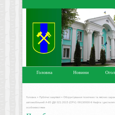
Головна
Новини
Ого
Головна
»
Публічні закупівлі
»
Обгрунтування технічних та якісних хара
автомобільний А-95 (ДК 021:2015 (CPV): 09130000-9 Нафта і дистилят
особливостями