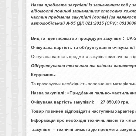
Назва предмета закупівлі із зазначенням коду з
відомості повинні зазначатися стосовно кожно
частин предмета закупівлі (лотів) (за наявност
автомобільний А-95 (ДК 021:2015 (CPV): 091300
Вид та ідентифікатор процедури закупівлі:
UA-2
Очікувана вартість та обґрунтування очікуваної 
Очікувана вартість предмета закупівлі визначена зг
Обґрунтування технічних та якісних характер
Керуючись:
Та враховуючи необхідність поповнення матеріально
Назва закупівлі: «
Придбання пально-мастильних 
Очікувана вартість закупівлі:
27 850,00
грн.
Товар повинен відповідати наступним характер
Інформація про необхідні технічні, якісні та кіл
закупівлі – технічні вимоги до предмета закупів