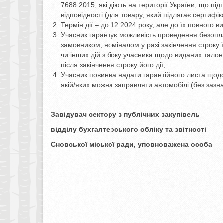
7688:2015, які діють на території України, що п
відповідності (для товару, який підлягає сертифіка
Термін дії – до 12.2024 року, але до їх повного
Учасник гарантує можливість проведення безоплат
замовником, номіналом у разі закінчення строку ї
чи інших дій з боку учасника щодо виданих талонів
після закінчення строку його дії;
Учасник повинна надати гарантійного листа щодо 
якій/яких можна заправляти автомобілі (без заз
Завідувач сектору з публічних закупівель
відділу бухгалтерського обліку та звітності
Сновської міської ради, уповнова