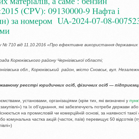
 матеріалів, а саме : бензин
:2015 (CPV): 09130000-9 Нафта і
ин) за номером UA-2024-07-08-007523
ями
у № 710 від 11.10.2016 «Про ефективне використання державних
 Корюківського району Чернігівської області;
рнігівська обл., Корюківський район, місто Сновськ, вул. Незалеж
жавному реєстрі юридичних осіб, фізичних осіб — підприємц
иємствами, установами, організаціями (крім тих, які визначені у
пунк
 закупівлі») та їх об’єднання, які забезпечують потреби держави або
йснюється на промисловій чи комерційній основі, за наявності такої
о комунальна частка акцій (часток, паїв) перевищує 50 відсотків (п
івлі»)