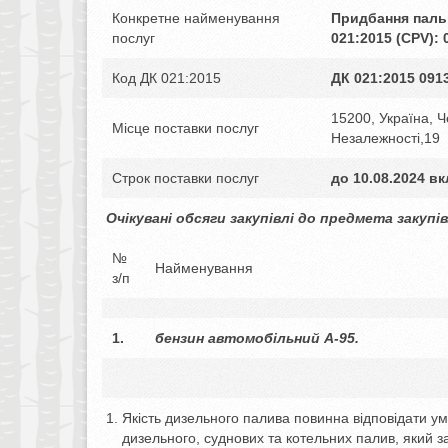
Конкретне найменування
Придбання пальн
послуг
021:2015 (CPV):
Код ДК 021:2015
ДК 021:2015 091
15200, Україна, Ч
Місце поставки послуг
Незалежності,19
Строк поставки послуг
до
10
.
08
.202
4
вк
Очікувані обсяги закупівлі до предмета закупі
№
Найменування
з/п
1.
бензин автомобільний А-95.
Якість дизельного палива повинна відповідати у
дизельного, суднових та котельних палив, який