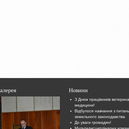
алерея
Новини
З Днем працівників ветерин
медицини!
Відбулося навчання з питан
земельного законодавства
До уваги громадян!
Мультидисциплінарна кома