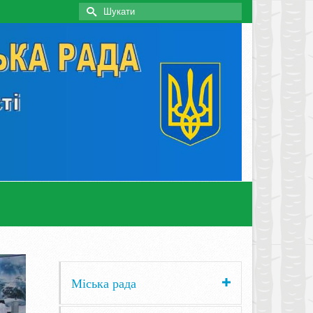
Search
for:
Міська рада