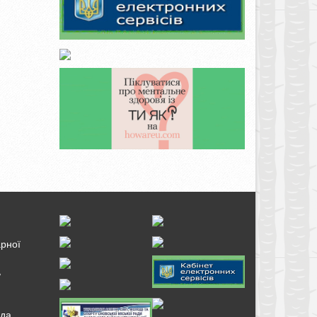
арної
ь
нда