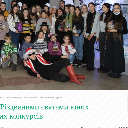
их переможців і лауреатів творчих конкурсів
 Різдвяними святами юних
чих конкурсів