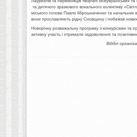
Лауреатів та переможців творчих Всеукраїнських та 
та дитячого зразкового вокального колективу «Світ
міського голови Павло Мірошниченко та начальник ві
вони прославляють рідну Сновщину і побажав нових 
Новорічну розважальну програму з конкурсами та ігр
активну участь і отримали задоволення та позитивн
Відділ організ