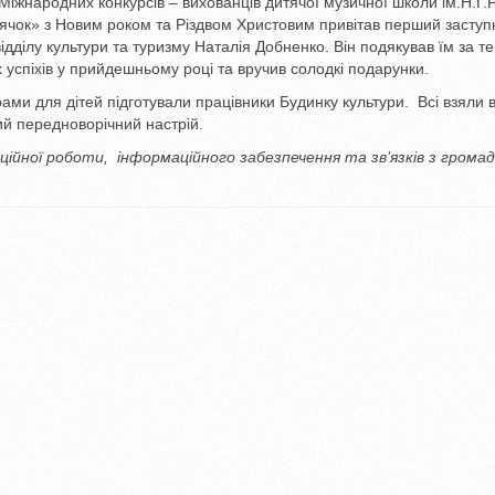
Міжнародних конкурсів – вихованців дитячої музичної школи ім.Н.Г.
лячок» з Новим роком та Різдвом Христовим привітав перший заступ
дділу культури та туризму Наталія Добненко. Він подякував їм за те
успіхів у прийдешньому році та вручив солодкі подарунки.
ами для дітей підготували працівники Будинку культури. Всі взяли 
ий передноворічний настрій.
аційної роботи,
інформаційного забезпечення та зв’язків з грома