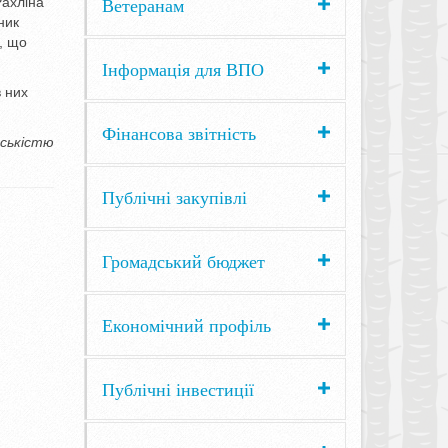
Ветеранам
Рахліна
ник
, що
Інформація для ВПО
в них
Фінансова звітність
дськістю
Публічні закупівлі
Громадський бюджет
Економічний профіль
Публічні інвестиції