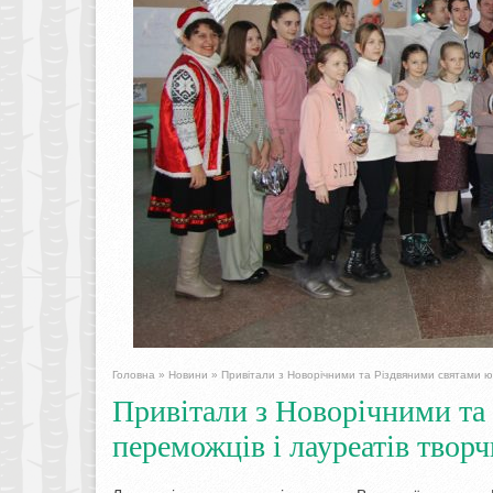
Головна
»
Новини
»
Привітали з Новорічними та Різдвяними святами юн
Привітали з Новорічними та
переможців і лауреатів твор