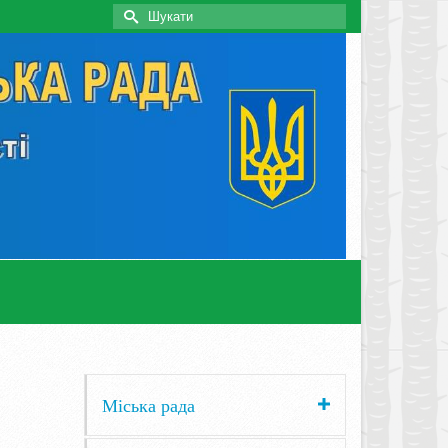
Search
for:
Міська рада