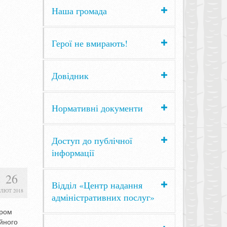
Наша громада
Герої не вмирають!
Довідник
Нормативні документи
Доступ до публічної
інформації
26
Відділ «Центр надання
ЛЮТ 2018
адміністративних послуг»
ором
ійного