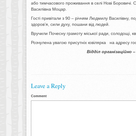
або тимчасового проживання в селі Нові Боровичі. 
Василівна Моцар.
Гості привітали з 90 – річчям Людмилу Василівну, п
здоров’я, сили духу, пошани від людей.
Вручили Почесну грамоту міської ради, солодощі, кв
Розчулена увагою присутніх ювілярка на адресу гос
Відділ організаційно – кадрової та 
Leave a Reply
Comment