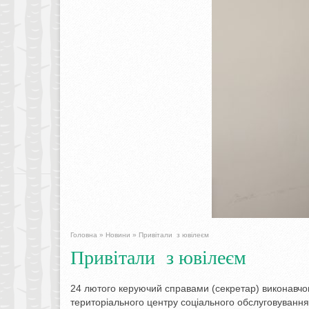
Головна
»
Новини
»
Привітали з ювілеєм
Привітали з ювілеєм
24 лютого керуючий справами (секретар) виконавчог
територіального центру соціального обслуговування