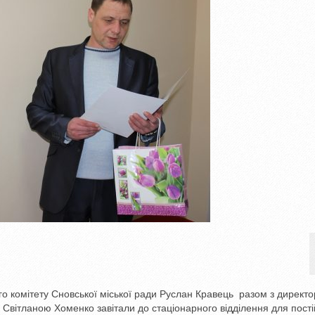
о комітету Сновської міської ради Руслан Кравець разом з директ
 Світланою Хоменко завітали до стаціонарного відділення для пост