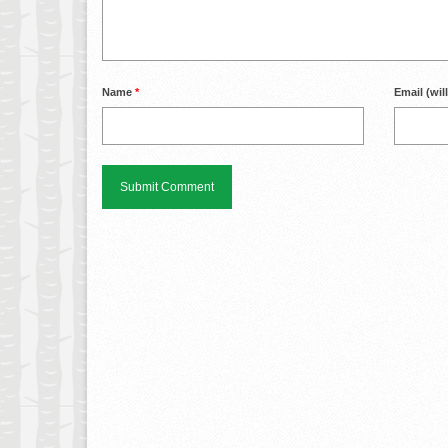
Name
*
Email (wil