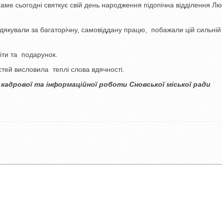
Саме сьогодні святкує свій день народження підопічна відділення 
одякували за багаторічну, самовіддану працю, побажали цій сильній 
іти та подарунок.
тей висловила теплі слова вдячності.
інформаційної роботи Сновської міської ради