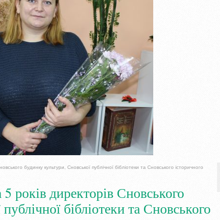
овського будинку культури, Сновської публічної бібліотеки та Сновського історичного
 5 років директорів Сновського
 публічної бібліотеки та Сновського