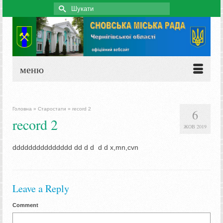
Search
for:
меню
Головна
»
Старостати
»
record 2
6
record 2
ЖОВ 2019
ddddddddddddddd dd d d d d x,mn,cvn
Leave a Reply
Comment