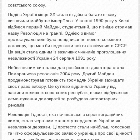
совєтського союзу.
Події в Україні кінця ХХ століття дійсно багато в чому
визначили майбутнє імперії зла. У жовтні 1990 року у Києві
відбувся перший Майдан, студентський, що пізніше отримав
назву Революція на граніті. Однією з вимог
протестувальників було непідписання нового союзного
договору, що мав би подовжити життя агонізуючого СРСР.
Ця акція стала одним із важливих чинників проголошення
незалежності України 24 серпня 1991 року.
Небезпечним сигналом для російського диктатора стала
Помаранчева революція 2004 року. Другий Майдан
продемонстрував готовність громадян України захищати
своє право вибору. Це суттєво відрізняло Україну від
частини колишніх совєтських республік, в яких відбувалося
демонтування демократії та розбудова авторитарних
режимів.
Революція Гідності, яка починалася з євроінтеграційних
вимог, стала черговим етапом утвердження України як
незалежної держави. Ці протести стали найбільш голосною
та чітко сформульованою заявою українців про свої цінності
– гідність, свободу, незалежність, демократію.