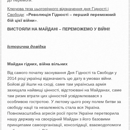
Ключова теза цьогорічного відзначення дня Гідності і
Свободи
: «
Революція Гідності – перший переможний
бій цієї війни
».
ВИСТОЯЛИ НА МАЙДАНІ – ПЕРЕМОЖЕМО У ВІЙНІ!
Історична довідка
Майдан гідних, війна вільних
Від самого початку заснування Дня Гідності та Свободи у
2014 році українці відзначають цю дату в умовах війни.
Бойові дії йшли на сході, саме там українська армія
захищала найвищі цінності, відстоювані на Майданах, саме
там ризик втрати цих цінностей усвідомлювався з
особливою гостротою. У лютому цього року полем битви за
свободу нації та незалежність стала вся Україна.
Повномасштабна агресія росії проти України перетворила
нашу державу на своєрідний Майдан з його базовими
принципами самоорганізації, консолідації, взаємодопомоги