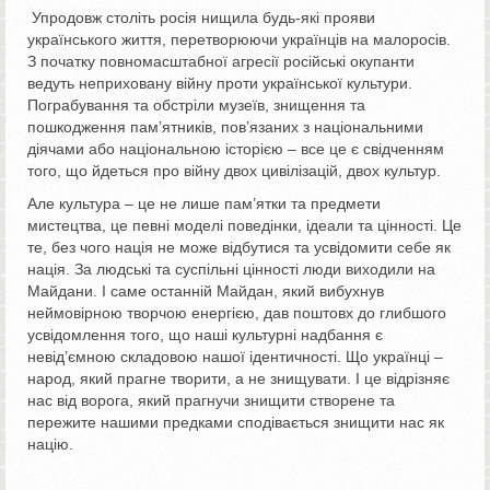
Упродовж століть росія нищила будь-які прояви
українського життя, перетворюючи українців на малоросів.
З початку повномасштабної агресії російські окупанти
ведуть неприховану війну проти української культури.
Пограбування та обстріли музеїв, знищення та
пошкодження пам’ятників, пов’язаних з національними
діячами або національною історією – все це є свідченням
того, що йдеться про війну двох цивілізацій, двох культур.
Але культура – це не лише пам’ятки та предмети
мистецтва, це певні моделі поведінки, ідеали та цінності. Це
те, без чого нація не може відбутися та усвідомити себе як
нація. За людські та суспільні цінності люди виходили на
Майдани. І саме останній Майдан, який вибухнув
неймовірною творчою енергією, дав поштовх до глибшого
усвідомлення того, що наші культурні надбання є
невід’ємною складовою нашої ідентичності. Що українці –
народ, який прагне творити, а не знищувати. І це відрізняє
нас від ворога, який прагнучи знищити створене та
пережите нашими предками сподівається знищити нас як
націю.