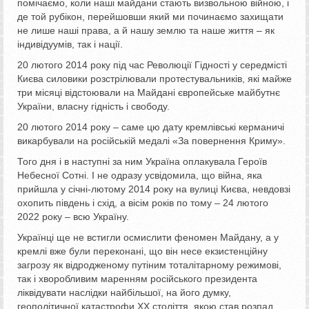
помічаємо, коли наші майдани стають визвольною війною, і
де той рубікон, перейшовши який ми починаємо захищати
не лише наші права, а й нашу землю та наше життя – як
індивідуумів, так і нації.
20 лютого 2014 року під час Революції Гідності у середмісті
Києва силовики розстрілювали протестувальників, які майже
три місяці відстоювали на Майдані європейське майбутнє
України, власну гідність і свободу.
20 лютого 2014 року – саме цю дату кремлівські керманичі
викарбували на російській медалі «За повернення Криму».
Того дня і в наступні за ним Україна оплакувала Героїв
Небесної Сотні. І не одразу усвідомила, що війна, яка
прийшла у січні-лютому 2014 року на вулиці Києва, невдовзі
охопить південь і схід, а вісім років по тому – 24 лютого
2022 року – всю Україну.
Українці ще не встигли осмислити феномен Майдану, а у
кремлі вже були переконані, що він несе екзистенційну
загрозу як відродженому путіним тоталітарному режимові,
так і хворобливим маренням російського президента
ліквідувати наслідки найбільшої, на його думку,
геополітичної катастрофи ХХ століття, якою став розпад