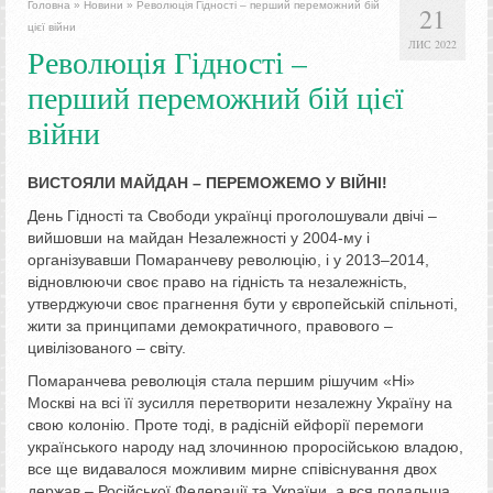
Головна
»
Новини
»
Революція Гідності – перший переможний бій
21
цієї війни
ЛИС 2022
Революція Гідності –
перший переможний бій цієї
війни
ВИСТОЯЛИ МАЙДАН – ПЕРЕМОЖЕМО У ВІЙНІ!
День Гідності та Свободи українці проголошували двічі –
вийшовши на майдан Незалежності у 2004-му і
організувавши Помаранчеву революцію, і у 2013–2014,
відновлюючи своє право на гідність та незалежність,
утверджуючи своє прагнення бути у європейській спільноті,
жити за принципами демократичного, правового –
цивілізованого – світу.
Помаранчева революція стала першим рішучим «Ні»
Москві на всі її зусилля перетворити незалежну Україну на
свою колонію. Проте тоді, в радісній ейфорії перемоги
українського народу над злочинною проросійською владою,
все ще видавалося можливим мирне співіснування двох
держав – Російської Федерації та України, а вся подальша