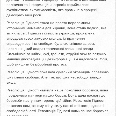
політична та інформаційна агресія сприймалася
суспільством як тимчасовість, яка промине в процесі
демократизації росії.
Революція Гідності стала не просто переломним
історичним моментом для України, вона стала подією, яка
змінила світ. Гідність і стійкість українців, проявлена
упродовж трьох зимових місяців, їх прагнення
справедливості та свободи, була сильнішою за весь
насильницький апарат тогочасної злочинної влади.
Сильнішою за кийки, кулі, гранати, отруйні гази та потужну
машину дискредитації і дезінформації, які надсилала Росія,
щоб знищити беззбройний протест.
Революція Гідності показала сучасним українцям справжню
ціну їхньої свободи. Але і те, що ціна несвободи завжди
вища.
Революція Гідності навчила наше покоління боротися, вона
продовжила пантеон наших борців. Вона дала наснагу до
боротьби наступним героям цієї війни. Революція Гідності
показала нам, всьому світу, силу нашої стійкості, єдності,
свободолюбності. Революція Гідності навчила нас боротися
до перемоги.