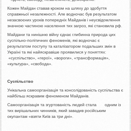
Кожен Майдан ставав кроком на шляху до здобуття
справжньої незалежності. Але водночас був результатом
незасвоєних уроків попередніх Майданів і неусвідомлення
значною частиною населення тих загроз, які становила рф.
Майдани та нинішню війну єднає глибинна природа цих
суспільно-політичних феноменів, які водночас є
результатом поступу та каталізатором подальших змін в
Україні та які найяскравіше проявилися у поняттях:
«суспільство», «герої», «вороги», «трансформація»,
«культура», «свобода».
Суспільство
Унікальна самоорганізація та консолідованість суспільства є
найбільш яскравим феноменом Майданів.
Самоорганізація та згуртованість людей стала одним із
тих вирішальних чинників, який завадив російським
окупантам «взяти Київ за три дні».