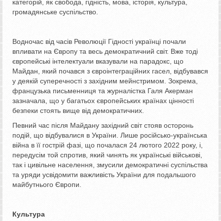
категорій, як свобода, гідність, мова, історія, культура,
громадянське суспільство.
Водночас від часів Революції Гідності українці почали
впливати на Європу та весь демократичний світ. Вже тоді
європейські інтелектуали вказували на парадокс, що
Майдан, який почався з євроінтеграційних гасел, відбувався
у деякій суперечності з західним мейнстримом. Зокрема,
французька письменниця та журналістка Галя Акерман
зазначала, що у багатьох європейських країнах цінності
безпеки стоять вище від демократичних.
Певний час після Майдану західний світ стояв осторонь
подій, що відбувалися в України. Лише російсько-українська
війна в її гострій фазі, що почалася 24 лютого 2022 року, і,
передусім той спротив, який чинять як українські військові,
так і цивільне населення, змусили демократичні суспільства
та уряди усвідомити важливість України для подальшого
майбутнього Європи.
Культура