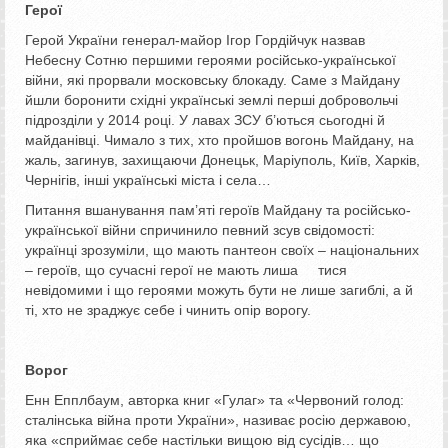
Герої
Герой України генерал-майор Ігор Гордійчук назвав
Небесну Сотню першими героями російсько-української
війни, які прорвали московську блокаду. Саме з Майдану
йшли боронити східні українські землі перші добровольчі
підрозділи у 2014 році. У лавах ЗСУ б’ються сьогодні й
майданівці. Чимало з тих, хто пройшов вогонь Майдану, на
жаль, загинув, захищаючи Донецьк, Маріуполь, Київ, Харків,
Чернігів, інші українські міста і села…
Питання вшанування пам’яті героїв Майдану та російсько-
української війни спричинило певний зсув свідомості:
українці зрозуміли, що мають пантеон своїх – національних
– героїв, що сучасні герої не мають лиша тися
невідомими і що героями можуть бути не лише загиблі, а й
ті, хто не зраджує себе і чинить опір ворогу.
Ворог
Енн Епплбаум, авторка книг «Гулаг» та «Червоний голод:
сталінська війна проти України», називає росію державою,
яка «сприймає себе настільки вищою від сусідів… що