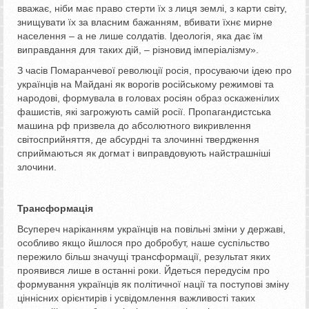
вважає, ніби має право стерти їх з лиця землі, з карти світу,
знищувати їх за власним бажанням, вбивати їхнє мирне
населення – а не лише солдатів. Ідеологія, яка дає їм
виправдання для таких дій, – різновид імперіалізму».
З часів Помаранчевої революції росія, просуваючи ідею про
українців на Майдані як ворогів російському режимові та
народові, формувала в головах росіян образ оскаженілих
фашистів, які загрожують самій росії. Пропагандистська
машина рф призвела до абсолютного викривлення
світосприйняття, де абсурдні та злочинні твердження
сприймаються як догмат і виправдовують найстрашніші
злочини.
Трансформація
Всупереч наріканням українців на повільні зміни у державі,
особливо якщо йшлося про добробут, наше суспільство
пережило більш значущі трансформації, результат яких
проявився лише в останні роки. Йдеться передусім про
формування українців як політичної нації та поступові зміну
ціннісних орієнтирів і усвідомлення важливості таких