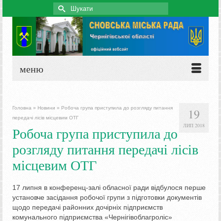
Search
for:
меню
Головна
»
Новини
»
Робоча група приступила до розгляду питання
19
передачі лісів місцевим ОТГ
ЛИП 2018
Робоча група приступила до
розгляду питання передачі лісів
місцевим ОТГ
17 липня в конференц-залі обласної ради відбулося перше
установче засідання робочої групи з підготовки документів
щодо передачі районних дочірніх підприємств
комунального підприємства «Чернігівоблагроліс»