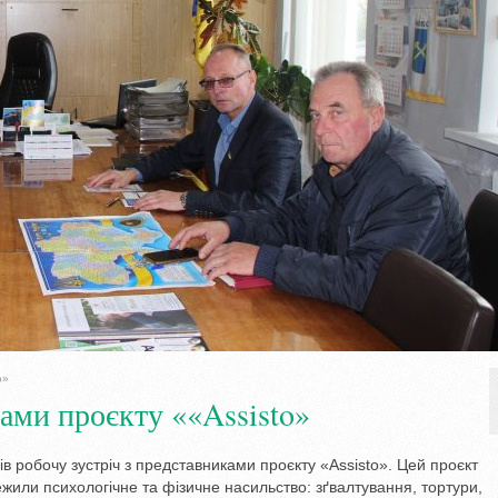
o»
ками проєкту ««Assisto»
в робочу зустріч з представниками проєкту «Assisto». Цей проєкт
ежили психологічне та фізичне насильство: зґвалтування, тортури,