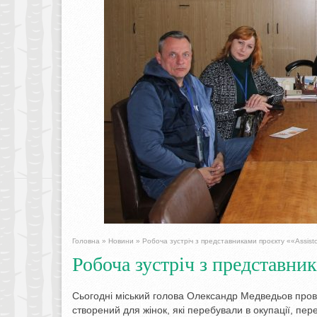
Головна
»
Новини
»
Робоча зустріч з представниками проєкту ««Assist
Робоча зустріч з представни
Сьогодні міський голова Олександр Медведьов прові
створений для жінок, які перебували в окупації, пер