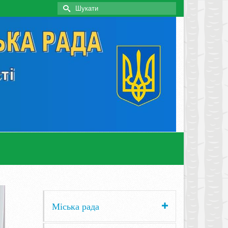
Search
for:
Міська рада