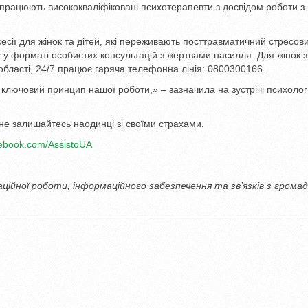
і працюють висококваліфіковані психотерапевти з досвідом роботи з
сесії для жінок та дітей, які переживають посттравматичний стресов
у форматі особистих консультацій з жертвами насилля. Для жінок з
ї області, 24/7 працює гаряча телефонна лінія: 0800300166.
 ключовий принцип нашої роботи,» – зазначила на зустрічі психоло
не залишайтесь наодинці зі своїми страхами.
cebook.com/AssistoUA
заційної роботи, інформаційного забезпечення та зв’язків з грома