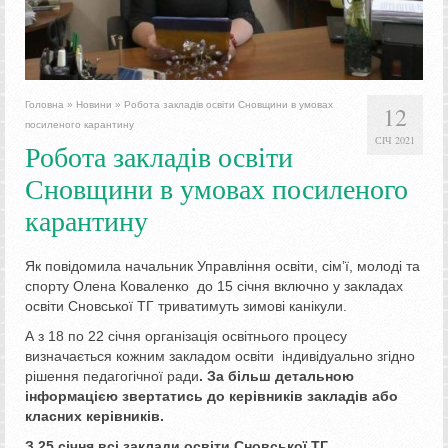
Головна
»
Новини
»
Робота закладів освіти Сновщини в умовах
12
посиленого карантину
СІЧ 2021
Робота закладів освіти
Сновщини в умовах посиленого
карантину
Як повідомила начальник Управління освіти, сімʼї, молоді та
спорту Олена Коваленко до 15 січня включно у закладах
освіти Сновської ТГ триватимуть зимові канікули.
А з 18 по 22 січня організація освітнього процесу
визначається кожним закладом освіти індивідуально згідно
рішення педагогічної ради
. За більш детальною
інформацією звертатись до керівників закладів або
класних керівників.
З 25 січня всі заклади освіти Сновської ТГ